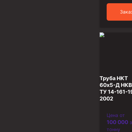
Разъединители резьбовые РР
Зака
Переводники
Кольца ограничительные ПЦ и ЦЦ
Клапаны обратные
Краны шаровые и пробковые
Муфты ступенчатого цементирования
Пробки цементировочные
Труба НКТ
60х5-Д НКВ
Скребки корончатые СК и тросовые СТ
ТУ 14-161-1
2002
Центраторы колонные
Герметизаторы устьевые
Цена от
Башмаки колонные
100 000
з
тонну