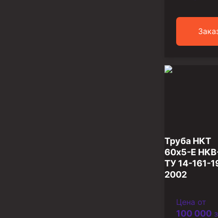
Инструмент для бурения и КРС (ловильный, авар
Перья для резки кабеля
Зака
Шаблоны колонные
Перья гидромониторные
Пауки гидравлические
Пауки механические
Желонки
Ерши механические
Труба НКТ
Скреперы механические
60х5-Е НКВ
ТУ 14-161-1
Штанголовки
2002
Удочки ловильные
Цена от
Труболовки
100 000
з