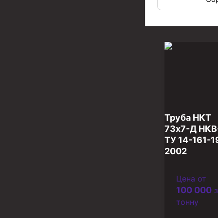
Задвижки буровые
Буровые насосы
Противовыбросовое оборудование
Системы верхнего привода (СВП)
Элеваторы трубные
Буровые установки
Циркуляционные системы и оборудование для пр
Труба НКТ
Технологическая оснастка обсадных колонн
73х7-Д НКВ
ТУ 14-161-1
Патрубки цементировочные ПЦ
2002
Краны шаровые КШЗ
Цена от
Головки цементировочные универсальные
100 000
з
Устройство экранирующее для цементировани
тонну
Турбулизаторы типа ЦТ