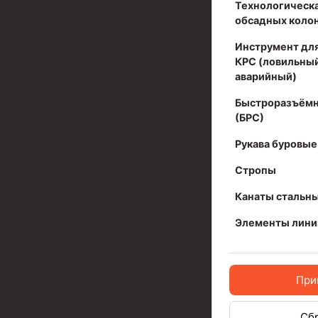
Технологическа
обсадных коло
Муфта ОТТМ 324
Инструмент для
Муфта ОТТМ 178
КРС (ловильный
Муфта ОТТМ 168
аварийный)
Муфта ОТТМ 114
Быстроразъёмн
(БРС)
Муфта ОТТГ 168
Рукава буровые
Муфта ОТТГ 146
Стропы
Муфта ОТТГ 127
Канаты стальн
Муфта ОТТГ 114
Элементы лини
Буровое оборудование
Фонтанная и запорная арматура
При
Оборудование для трубопроводов и манифольд
Сб