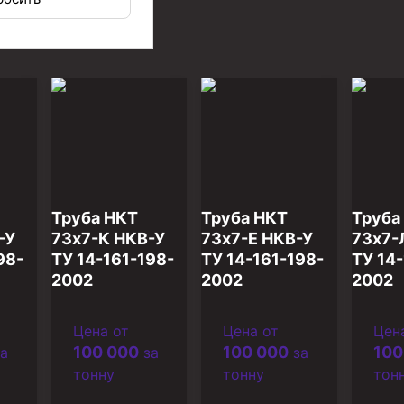
иготовления и очистки бурового раствора
Труба НКТ
Труба НКТ
Труба
-У
73х7-К НКВ-У
73х7-Е НКВ-У
73х7-
98-
ТУ 14-161-198-
ТУ 14-161-198-
ТУ 14-
2002
2002
2002
Цена от
Цена от
Цен
100 000
100 000
100
а
за
за
я скважин УЭЦС
тонну
тонну
тон