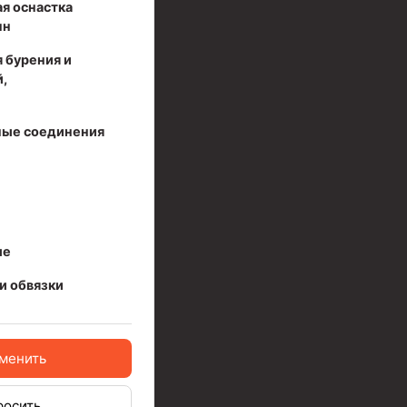
я оснастка
нн
 бурения и
,
ые соединения
ые
и обвязки
менить
ов высокого давления
росить