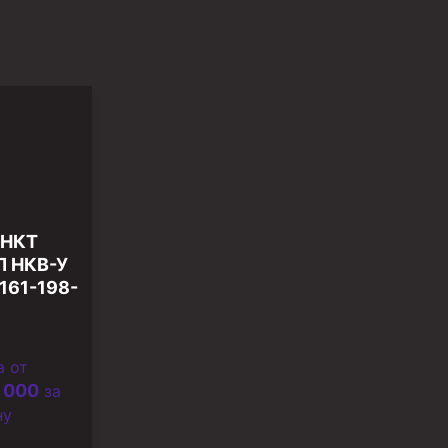
 НКТ
Л НКВ-У
161-198-
а от
 000
за
ну