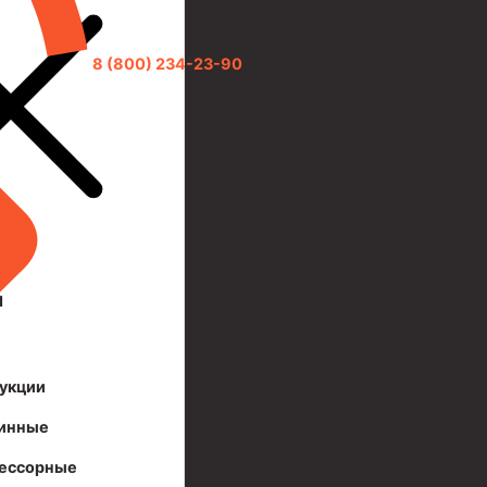
8 (800) 234-23-90
И
укции
инные
ессорные