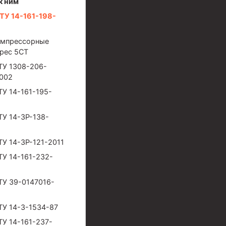
к ним
ТУ 14-161-198-
омпрессорные
Spec 5CT
ТУ 1308-206-
002
ТУ 14-161-195-
ТУ 14-3Р-138-
ТУ 14-3Р-121-2011
ТУ 14-161-232-
ТУ 39-0147016-
ТУ 14-3-1534-87
ТУ 14-161-237-