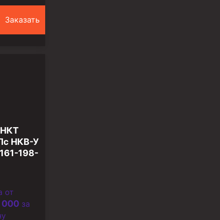
Заказать
 НКТ
Лс НКВ-У
161-198-
а от
 000
за
ну