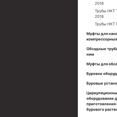
2018
Муфты для обсадных труб
Трубы НКТ 
2018
Муфта ОТТМ 102
Трубы НКТ 
Муфта ОТТГ 245
Муфты для нас
Муфта ОТТГ 178
компрессорных
Муфта ОТТМ 146
Обсадные труб
ним
Муфта БТС 324
Муфты для обс
Муфта БТС 245
Буровое обору
Муфта БТС 178
Буровые устано
Муфта БТС 168
Циркуляционны
Муфта ОТТМ 127
оборудование 
приготовления 
Муфта БТС 146
бурового раств
Муфта ОТТМ 245