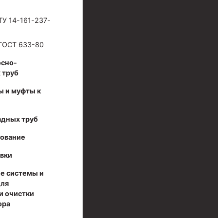
ТУ 14-161-237-
ГОСТ 633-80
осно-
 труб
ы и муфты к
адных труб
дование
вки
е системы и
для
и очистки
ора