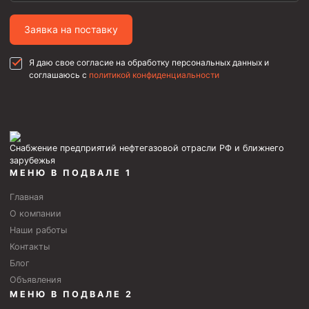
Муфта ОТТГ 146
Заявка на поставку
Муфта ОТТГ 127
Муфта ОТТГ 114
Я даю свое согласие на обработку персональных данных и
соглашаюсь с
политикой конфиденциальности
Буровое оборудование
Фонтанная и запорная арматура
Оборудование для трубопроводов и манифольдов
высокого давления
Снабжение предприятий нефтегазовой отрасли РФ и ближнего
зарубежья
Задвижки буровые
МЕНЮ В ПОДВАЛЕ 1
Буровые насосы
Главная
О компании
Противовыбросовое оборудование
Наши работы
Системы верхнего привода (СВП)
Контакты
Элеваторы трубные
Блог
Объявления
Буровые установки
МЕНЮ В ПОДВАЛЕ 2