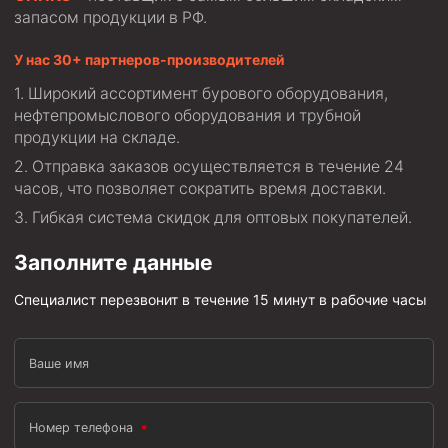
запасом продукции в РФ.
Муфта ОТТМ 146
У нас 30+ партнеров-производителей
Муфта БТС 324
Широкий ассортимент бурового оборудования,
Муфта БТС 245
нефтепромыслового оборудования и трубной
Муфта БТС 178
продукции на складе.
Отправка заказов осуществляется в течение 24
Муфта БТС 168
часов, что позволяет сократить время доставки.
Муфта ОТТМ 127
Гибкая система скидок для оптовых покупателей.
Муфта БТС 146
Заполните данные
Муфта ОТТМ 245
Муфта ОТТМ 324
Специалист перезвонит в течение 15 минут в рабочие часы
Муфта ОТТМ 178
Ваше имя
Муфта ОТТМ 168
Муфта ОТТМ 114
Номер телефона
Муфта ОТТГ 168