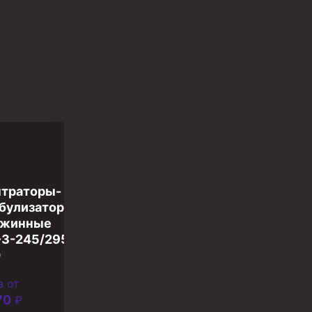
траторы-
булизаторы
ужинные
3-245/295-
0
а от
70
₽