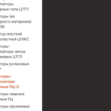
изаторы
рные типа ЦТГП
торы (из
рного материала)
ЦПЖ
тор жесткий
лопастной ЦПЖС
торы-
изаторы литые
иготовления и очистки бурового раствора
ниевые ЦТГЛ
торы роликовые
Р
аторы-
изаторы
нные ПЦ-3
торы сварные
ные ПЦ
я скважин УЭЦС
торы пружинные