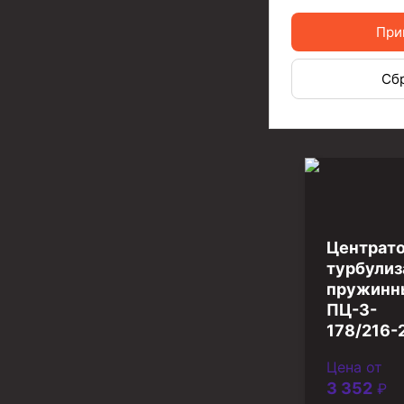
Инструмент для бурения и КРС (ловильный, авар
При
Перья для резки кабеля
Шаблоны колонные
Сб
Перья гидромониторные
Пауки гидравлические
Пауки механические
Желонки
Ерши механические
Центрато
турбулиз
Скреперы механические
пружинн
ПЦ-3-
Штанголовки
178/216-
Удочки ловильные
Цена от
Труболовки
3 352
₽