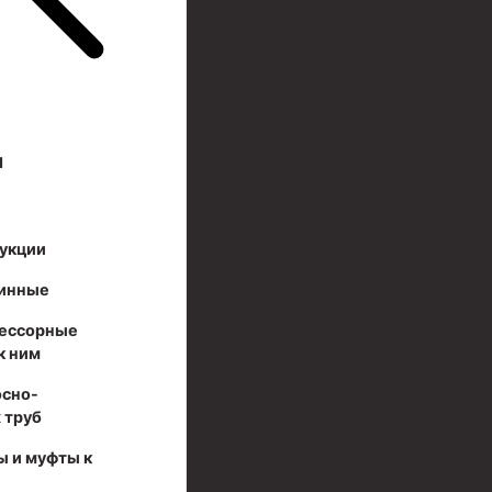
И
укции
инные
ессорные
к ним
осно-
 труб
ы и муфты к