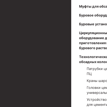
Муфты для обс
Муфты для обсадных труб
Буровое обору
Муфта ОТТМ 102
Буровые устано
Муфта ОТТГ 245
Циркуляционны
Муфта ОТТГ 178
оборудование 
Муфта ОТТМ 146
приготовления 
бурового раств
Муфта БТС 324
Технологическа
Муфта БТС 245
обсадных коло
Патрубки ц
Муфта БТС 178
ПЦ
Муфта БТС 168
Краны шар
Муфта ОТТМ 127
Головки це
универсаль
Муфта БТС 146
Устройство
для цемент
Муфта ОТТМ 245