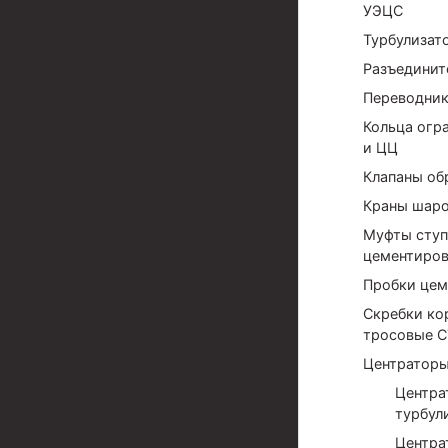
УЭЦС
Муфта ОТТМ 324
Турбулизат
Муфта ОТТМ 178
Разъединит
Переводни
Муфта ОТТМ 168
Кольца огр
Муфта ОТТМ 114
и ЦЦ
Клапаны об
Муфта ОТТГ 168
Краны шаро
Муфта ОТТГ 146
Муфты ступ
Муфта ОТТГ 127
цементиров
Пробки цем
Муфта ОТТГ 114
Скребки ко
тросовые С
Буровое оборудование
Центраторы
Фонтанная и запорная арматура
Центра
Оборудование для трубопроводов и манифольд
турбул
Центра