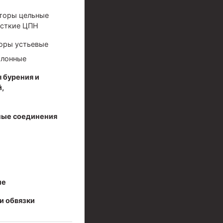
торы цельные
сткие ЦПН
оры устьевые
олонные
 бурения и
,
ые соединения
ые
и обвязки