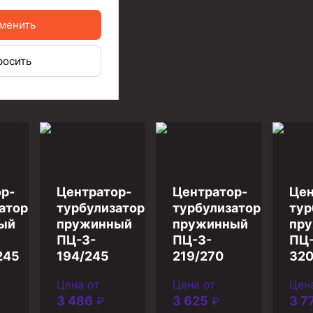
ийный)
менить
росить
р-
Центратор-
Центратор-
Цен
атор
турбулизатор
турбулизатор
тур
ый
пружинный
пружинный
пр
ПЦ-3-
ПЦ-3-
ПЦ-
245
194/245
219/270
32
Цена от
Цена от
Цен
3 486
3 625
3 7
₽
₽