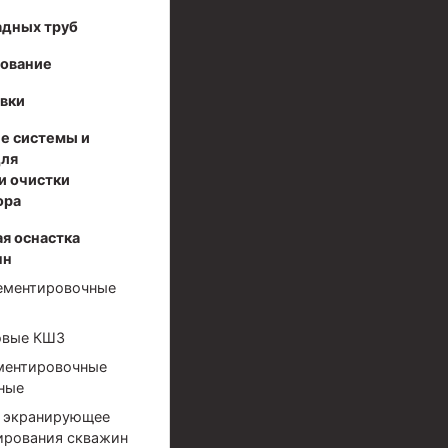
адных труб
дование
вки
е системы и
для
и очистки
ора
я оснастка
нн
ементировочные
овые КШЗ
ментировочные
ные
 экранирующее
ирования скважин