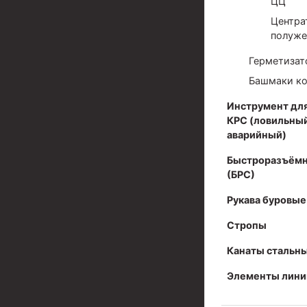
ЦЦ
Центра
Разъединители резьбовые РР
полуже
Переводники
Герметизат
Кольца ограничительные ПЦ и ЦЦ
Башмаки к
Клапаны обратные
Инструмент для
КРС (ловильный
Краны шаровые и пробковые
аварийный)
Муфты ступенчатого цементирования
Быстроразъёмн
(БРС)
Пробки цементировочные
Рукава буровые
Скребки корончатые СК и тросовые СТ
Стропы
Центраторы колонные
Канаты стальн
Герметизаторы устьевые
Элементы лини
Башмаки колонные