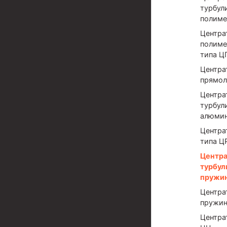
Задвижки буровые
турбул
полиме
Буровые насосы
Центра
Противовыбросовое оборудование
полиме
типа 
Системы верхнего привода (СВП)
Центра
Элеваторы трубные
прямо
Центра
Буровые установки
турбул
Циркуляционные системы и оборудование для пр
алюми
Центра
Технологическая оснастка обсадных колонн
типа Ц
Патрубки цементировочные ПЦ
Центр
турбул
Краны шаровые КШЗ
пружи
Головки цементировочные универсальные
Центра
пружин
Устройство экранирующее для цементировани
Центра
Турбулизаторы типа ЦТ