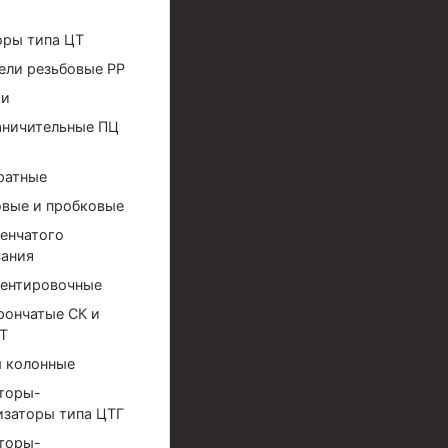
оры типа ЦТ
ели резьбовые РР
ки
аничительные ПЦ
ратные
вые и пробковые
енчатого
ания
ентировочные
рончатые СК и
Т
 колонные
торы-
ов высокого давления
изаторы типа ЦТГ
торы-