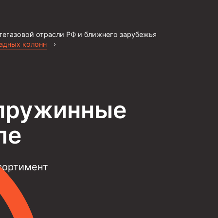
тегазовой отрасли РФ и ближнего зарубежья
садных колонн
›
 пружинные
ле
сортимент