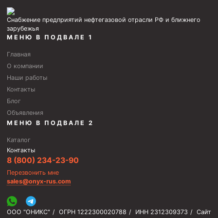
Циркуляционные системы и оборудование для
приготовления и очистки бурового раствора
Снабжение предприятий нефтегазовой отрасли РФ и ближнего
Технологическая оснастка обсадных колонн
зарубежья
МЕНЮ В ПОДВАЛЕ 1
Патрубки цементировочные ПЦ
Главная
Краны шаровые КШЗ
О компании
Головки цементировочные универсальные
Наши работы
Контакты
Устройство экранирующее для цементирования
скважин УЭЦС
Блог
Объявления
Турбулизаторы типа ЦТ
МЕНЮ В ПОДВАЛЕ 2
Разъединители резьбовые РР
Каталог
Переводники
Контакты
8 (800) 234-23-90
Кольца ограничительные ПЦ и ЦЦ
Перезвонить мне
Клапаны обратные
sales@onyx-rus.com
Краны шаровые и пробковые
ООО "ОНИКС"
/
ОГРН 1222300020788
/
ИНН 2312309373
/
Сайт
Муфты ступенчатого цементирования