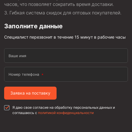
часов, что позволяет сократить время доставки.
Муфта ОТТГ 146
Гибкая система скидок для оптовых покупателей.
Муфта ОТТГ 127
Заполните данные
Муфта ОТТГ 114
Специалист перезвонит в течение 15 минут в рабочие часы
Буровое оборудование
Фонтанная и запорная арматура
Ваше имя
Оборудование для трубопроводов и манифольдов
высокого давления
Задвижки буровые
Номер телефона
Буровые насосы
Противовыбросовое оборудование
Заявка на поставку
Системы верхнего привода (СВП)
Я даю свое согласие на обработку персональных данных и
Элеваторы трубные
соглашаюсь с
политикой конфиденциальности
Буровые установки