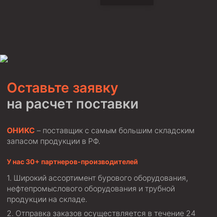
Муфта ОТТМ 146
Муфта БТС 324
Муфта БТС 245
Муфта БТС 178
Муфта БТС 168
Оставьте заявку
Муфта ОТТМ 127
на расчет поставки
Муфта БТС 146
Муфта ОТТМ 245
ОНИКС
– поставщик с самым большим складским
запасом продукции в РФ.
Муфта ОТТМ 324
Муфта ОТТМ 178
У нас 30+ партнеров-производителей
Широкий ассортимент бурового оборудования,
Муфта ОТТМ 168
нефтепромыслового оборудования и трубной
Муфта ОТТМ 114
продукции на складе.
Муфта ОТТГ 168
Отправка заказов осуществляется в течение 24