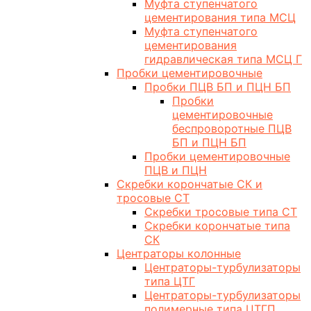
Муфта ступенчатого
цементирования типа МСЦ
Муфта ступенчатого
цементирования
гидравлическая типа МСЦ Г
Пробки цементировочные
Пробки ПЦВ БП и ПЦН БП
Пробки
цементировочные
беспроворотные ПЦВ
БП и ПЦН БП
Пробки цементировочные
ПЦВ и ПЦН
Скребки корончатые СК и
тросовые СТ
Скребки тросовые типа СТ
Скребки корончатые типа
СК
Центраторы колонные
Центраторы-турбулизаторы
типа ЦТГ
Центраторы-турбулизаторы
полимерные типа ЦТГП