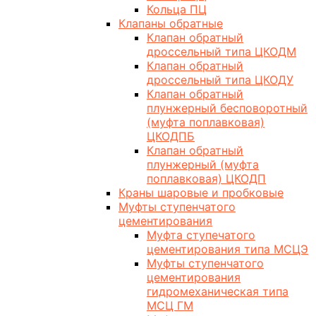
Кольца ПЦ
Клапаны обратные
Клапан обратный
дроссельный типа ЦКОДМ
Клапан обратный
дроссельный типа ЦКОДУ
Клапан обратный
плунжерный бесповоротный
(муфта поплавковая)
ЦКОДПБ
Клапан обратный
плунжерный (муфта
поплавковая) ЦКОДП
Краны шаровые и пробковые
Муфты ступенчатого
цементирования
Муфта ступечатого
цементирования типа МСЦЭ
Муфты ступенчатого
цементирования
гидромеханическая типа
МСЦ ГМ