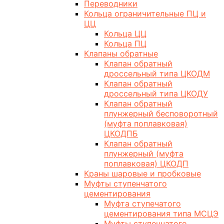
Переводники
Кольца ограничительные ПЦ и
ЦЦ
Кольца ЦЦ
Кольца ПЦ
Клапаны обратные
Клапан обратный
дроссельный типа ЦКОДМ
Клапан обратный
дроссельный типа ЦКОДУ
Клапан обратный
плунжерный бесповоротный
(муфта поплавковая)
ЦКОДПБ
Клапан обратный
плунжерный (муфта
поплавковая) ЦКОДП
Краны шаровые и пробковые
Муфты ступенчатого
цементирования
Муфта ступечатого
цементирования типа МСЦЭ
Муфты ступенчатого