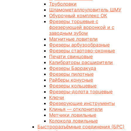
Труболовки
Шламометаллоуловитель ШМУ
Обурочный комплекс ОК
Фрезеры торцевые с
фрезерующей воронкой и с
заводным зубом
Магнитные ловители
Фрезеры арбузообразные
Фрезеры стартово-оконные
Печати свинцовые
Калибраторы расширители
Фрезеры Барракуда
Фрезеры пилотные
Райберы конусные
Фрезеры кольцевые
Фрезеры-долота торцевые
Ключи
Фрезерующие инструменты
Клинья — отклонители
Метчики ловильные
Колокола ловильные
Быстроразъёмные соединения (БРС)