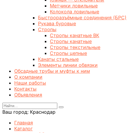
Метчики ловильные
Колокола ловильные
Быстроразъёмные соединения (БРС)
Рукава буровые
Стропы
Стропы канатные ВК
Стропы канатные
Стропы текстильные
Стропы цепные
Канаты стальные
Элементы линии обвязки
Обсадные трубы и муфты к ним
О компании
Наши работы
Контакты
Объявления
Ваш город:
Краснодар
Главная
Каталог