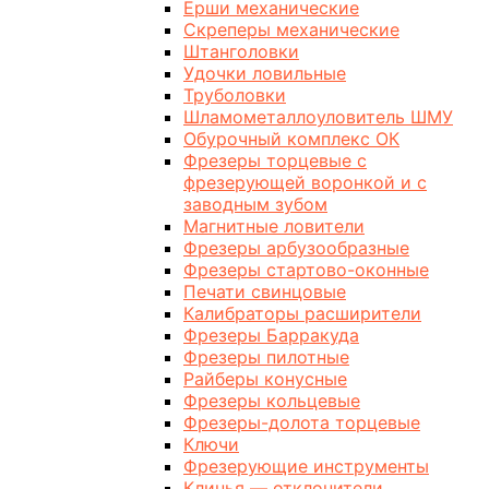
Ерши механические
Скреперы механические
Штанголовки
Удочки ловильные
Труболовки
Шламометаллоуловитель ШМУ
Обурочный комплекс ОК
Фрезеры торцевые с
фрезерующей воронкой и с
заводным зубом
Магнитные ловители
Фрезеры арбузообразные
Фрезеры стартово-оконные
Печати свинцовые
Калибраторы расширители
Фрезеры Барракуда
Фрезеры пилотные
Райберы конусные
Фрезеры кольцевые
Фрезеры-долота торцевые
Ключи
Фрезерующие инструменты
Клинья — отклонители