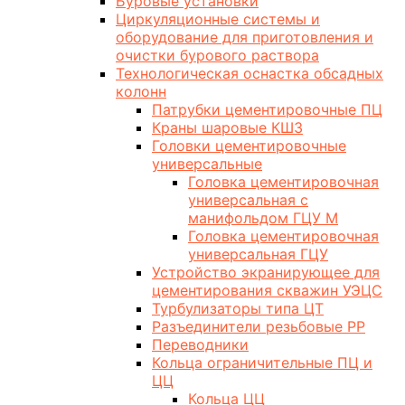
Буровые установки
Циркуляционные системы и
оборудование для приготовления и
очистки бурового раствора
Технологическая оснастка обсадных
колонн
Патрубки цементировочные ПЦ
Краны шаровые КШЗ
Головки цементировочные
универсальные
Головка цементировочная
универсальная с
манифольдом ГЦУ М
Головка цементировочная
универсальная ГЦУ
Устройство экранирующее для
цементирования скважин УЭЦС
Турбулизаторы типа ЦТ
Разъединители резьбовые РР
Переводники
Кольца ограничительные ПЦ и
ЦЦ
Кольца ЦЦ