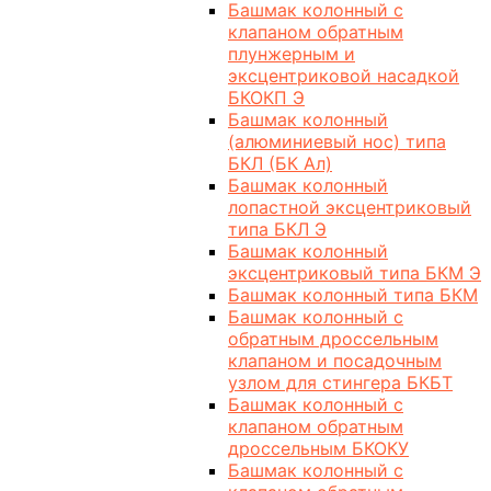
Башмак колонный с
клапаном обратным
плунжерным и
эксцентриковой насадкой
БКОКП Э
Башмак колонный
(алюминиевый нос) типа
БКЛ (БК Ал)
Башмак колонный
лопастной эксцентриковый
типа БКЛ Э
Башмак колонный
эксцентриковый типа БКМ Э
Башмак колонный типа БКМ
Башмак колонный с
обратным дроссельным
клапаном и посадочным
узлом для стингера БКБТ
Башмак колонный с
клапаном обратным
дроссельным БКОКУ
Башмак колонный с