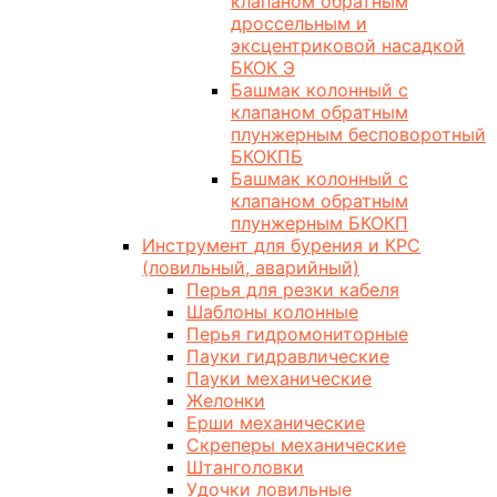
клапаном обратным
дроссельным и
эксцентриковой насадкой
БКОК Э
Башмак колонный с
клапаном обратным
плунжерным бесповоротный
БКОКПБ
Башмак колонный с
клапаном обратным
плунжерным БКОКП
Инструмент для бурения и КРС
(ловильный, аварийный)
Перья для резки кабеля
Шаблоны колонные
Перья гидромониторные
Пауки гидравлические
Пауки механические
Желонки
Ерши механические
Скреперы механические
Штанголовки
Удочки ловильные