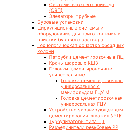
Системы верхнего привода
(СВП)
Элеваторы трубные
Буровые установки
Циркуляционные системы и
оборудование для приготовления и
очистки бурового раствора
Технологическая оснастка обсадных
колонн
Патрубки цементировочные ПЦ
Краны шаровые КШЗ
Головки цементировочные
универсальные
Головка цементировочная
универсальная с
манифольдом ГЦУ М
Головка цементировочная
универсальная ГЦУ
Устройство экранирующее для
цементирования скважин УЭЦС
Турбулизаторы типа ЦТ
Разъединители резьбовые РР