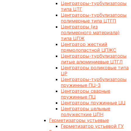
Центраторы-турбулизаторы
типа ЦТГ
Центраторы-турбулизаторы
полимерные типа ЦТГП
Центраторы (из
полимерного материала)
типа ЦПЖ
Центратор жесткий
прямолопастной ЦПЖС
Центраторы-турбулизаторы
литые алюминиевые ЦТГЛ
Центраторы роликовые типа
ЦР
Центраторы-турбулизаторы
пружинные ПЦ-3
Центраторы сварные
пружинные ПЦ
Центраторы пружинные ЦЦ
Центраторы цельные
полужесткие ЦПН
Герметизаторы устьевые
Герметизатор устьевой ГУ