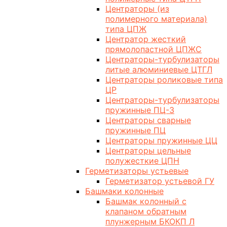
Центраторы (из
полимерного материала)
типа ЦПЖ
Центратор жесткий
прямолопастной ЦПЖС
Центраторы-турбулизаторы
литые алюминиевые ЦТГЛ
Центраторы роликовые типа
ЦР
Центраторы-турбулизаторы
пружинные ПЦ-3
Центраторы сварные
пружинные ПЦ
Центраторы пружинные ЦЦ
Центраторы цельные
полужесткие ЦПН
Герметизаторы устьевые
Герметизатор устьевой ГУ
Башмаки колонные
Башмак колонный с
клапаном обратным
плунжерным БКОКП Л