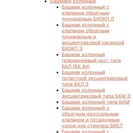
Башмаки колонные
Башмак колонный с
клапаном обратным
плунжерным БКОКП Л
Башмак колонный с
клапаном обратным
плунжерным и
эксцентриковой насадкой
БКОКП Э
Башмак колонный
(алюминиевый нос) типа
БКЛ (БК Ал)
Башмак колонный
лопастной эксцентриковый
типа БКЛ Э
Башмак колонный
эксцентриковый типа БКМ Э
Башмак колонный типа БКМ
Башмак колонный с
обратным дроссельным
клапаном и посадочным
узлом для стингера БКБТ
Башмак колонный с