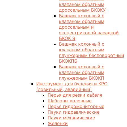
клапаном обратным
дроссельным БКОКУ
Башмак колонный с
клапаном обратным
дроссельным и
эксцентриковой насадкой
БКОК Э
Башмак колонный с
клапаном обратным
плунжерным бесповоротный
БКОКПБ
Башмак колонный с
клапаном обратным
плунжерным БКОКП
Инструмент для бурения и КРС
(ловильный, аварийный)
Перья для резки кабеля
Шаблоны колонные
Перья гидромониторные
Пауки гидравлические
Пауки механические
Желонки