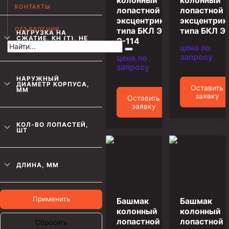
колонный
колонный
КОНТАКТЫ
лопастной
лопастной
Муфта НКВ 73
эксцентриковый
эксцентри
ОБЪЯВЛЕНИЯ
Муфта НКВ 60
типа БКЛ Э
типа БКЛ Э
НАГРУЗКА НА
СЖАТИЕ, КН (Т), НЕ
Э-114
БОЛЕЕ
цена по
Муфта НКТ 60
запросу
цена по
Муфта НКВ 89
запросу
НАРУЖНЫЙ
Муфта НКТ 48
ДИАМЕТР КОРПУСА,
Оставить
ММ
заявку
Оставить
Муфта НКТ 33
заявку
Обсадные трубы и муфты к ним
КОЛ-ВО ЛОПАСТЕЙ,
ШТ
ГОСТ 31446-2017
ГОСТ 632-80
ДЛИНА, ММ
Муфты для обсадных труб
Муфта ОТТМ 102
Применить
Башмак
Башмак
колонный
колонный
Муфта ОТТГ 245
лопастной
лопастной
Сбросить
Муфта ОТТГ 178