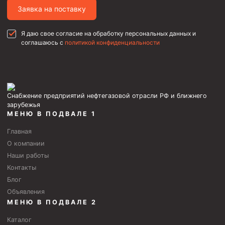
Заявка на поставку
Пробки цементировочные
Скребки корончатые СК и тросовые СТ
Я даю свое согласие на обработку персональных данных и
соглашаюсь с
политикой конфиденциальности
Центраторы колонные
Герметизаторы устьевые
Башмаки колонные
Снабжение предприятий нефтегазовой отрасли РФ и ближнего
Инструмент для бурения и КРС (ловильный, аварийный)
зарубежья
МЕНЮ В ПОДВАЛЕ 1
Перья для резки кабеля
Главная
Шаблоны колонные
О компании
Перья гидромониторные
Наши работы
Контакты
Пауки гидравлические
Блог
Пауки механические
Объявления
Желонки
МЕНЮ В ПОДВАЛЕ 2
Ерши механические
Каталог