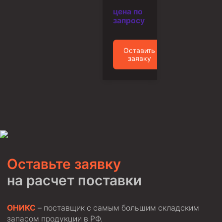
Муфта ОТТГ 146
цена по
запросу
Муфта ОТТГ 127
Муфта ОТТГ 114
Оставить
заявку
Буровое оборудование
Фонтанная и запорная арматура
Оборудование для трубопроводов и манифольдов
высокого давления
Задвижки буровые
Буровые насосы
Противовыбросовое оборудование
Оставьте заявку
Системы верхнего привода (СВП)
на расчет поставки
Элеваторы трубные
ОНИКС
– поставщик с самым большим складским
Буровые установки
запасом продукции в РФ.