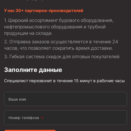
Циркуляционные системы и оборудование для
приготовления и очистки бурового раствора
У нас 30+ партнеров-производителей
Технологическая оснастка обсадных колонн
Широкий ассортимент бурового оборудования,
Патрубки цементировочные ПЦ
нефтепромыслового оборудования и трубной
продукции на складе.
Краны шаровые КШЗ
Отправка заказов осуществляется в течение 24
Головки цементировочные универсальные
часов, что позволяет сократить время доставки.
Устройство экранирующее для цементирования
Гибкая система скидок для оптовых покупателей.
скважин УЭЦС
Заполните данные
Турбулизаторы типа ЦТ
Разъединители резьбовые РР
Специалист перезвонит в течение 15 минут в рабочие часы
Переводники
Кольца ограничительные ПЦ и ЦЦ
Ваше имя
Клапаны обратные
Номер телефона
Краны шаровые и пробковые
Муфты ступенчатого цементирования