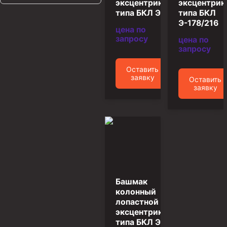
эксцентриковый
эксцентри
типа БКЛ Э-168
типа БКЛ
Муфта ОТТМ 146
Э-178/216
цена по
Муфта БТС 324
запросу
цена по
запросу
Муфта БТС 245
Муфта БТС 178
Оставить
заявку
Оставить
Муфта БТС 168
заявку
Муфта ОТТМ 127
Муфта БТС 146
Муфта ОТТМ 245
Муфта ОТТМ 324
Муфта ОТТМ 178
Башмак
Муфта ОТТМ 168
колонный
лопастной
Муфта ОТТМ 114
эксцентриковый
Муфта ОТТГ 168
типа БКЛ Э-245