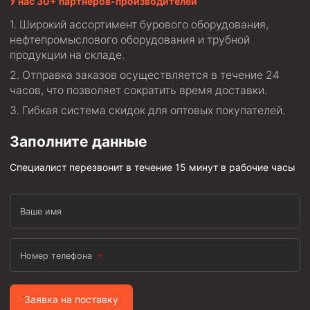
У нас 30+ партнеров-производителей
Муфта ОТТМ 146
Широкий ассортимент бурового оборудования,
нефтепромыслового оборудования и трубной
Муфта БТС 324
продукции на складе.
Муфта БТС 245
Отправка заказов осуществляется в течение 24
часов, что позволяет сократить время доставки.
Муфта БТС 178
Гибкая система скидок для оптовых покупателей.
Муфта БТС 168
Муфта ОТТМ 127
Заполните данные
Муфта БТС 146
Специалист перезвонит в течение 15 минут в рабочие часы
Муфта ОТТМ 245
Муфта ОТТМ 324
Ваше имя
Муфта ОТТМ 178
Муфта ОТТМ 168
Номер телефона
Муфта ОТТМ 114
Заявка на поставку
Муфта ОТТГ 168