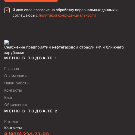
Муфта ОТТГ 146
Я даю свое согласие на обработку персональных данных и
Муфта ОТТГ 127
соглашаюсь с
политикой конфиденциальности
Муфта ОТТГ 114
Буровое оборудование
Снабжение предприятий нефтегазовой отрасли РФ и ближнего
Фонтанная и запорная арматура
зарубежья
МЕНЮ В ПОДВАЛЕ 1
Оборудование для трубопроводов и манифольдов
высокого давления
Главная
Задвижки буровые
О компании
Наши работы
Буровые насосы
Контакты
Противовыбросовое оборудование
Блог
Системы верхнего привода (СВП)
Объявления
МЕНЮ В ПОДВАЛЕ 2
Элеваторы трубные
Каталог
Буровые установки
Контакты
8 (800) 234-23-90