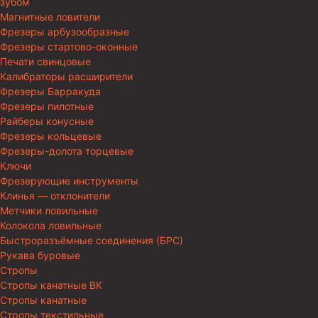
зубом
Магнитные ловители
Фрезеры арбузообразные
Фрезеры стартово-оконные
Печати свинцовые
Калибраторы расширители
Фрезеры Барракуда
Фрезеры пилотные
Райберы конусные
Фрезеры кольцевые
Фрезеры-долота торцевые
Ключи
Фрезерующие инструменты
Клинья — отклонители
Метчики ловильные
Колокола ловильные
Быстроразъёмные соединения (БРС)
Рукава буровые
Стропы
Стропы канатные ВК
Стропы канатные
Стропы текстильные