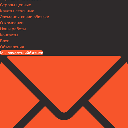
Стропы цепные
Канаты стальные
Элементы линии обвязки
О компании
Наши работы
Контакты
Блог
Объявления
Мы
за
честныйбизнес