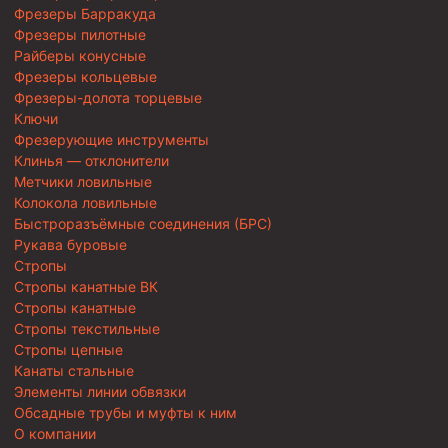
Фрезеры Барракуда
Фрезеры пилотные
Райберы конусные
Фрезеры кольцевые
Фрезеры-долота торцевые
Ключи
Фрезерующие инструменты
Клинья — отклонители
Метчики ловильные
Колокола ловильные
Быстроразъёмные соединения (БРС)
Рукава буровые
Стропы
Стропы канатные ВК
Стропы канатные
Стропы текстильные
Стропы цепные
Канаты стальные
Элементы линии обвязки
Обсадные трубы и муфты к ним
О компании