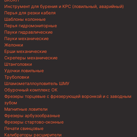
Инструмент для бурения и КРС (ловильный, аварийный)
Перья для резки кабеля
Шаблоны колонные
Перья гидромониторные
Пауки гидравлические
Пауки механические
Желонки
Ерши механические
Скреперы механические
Штанголовки
Удочки ловильные
Труболовки
Шламометаллоуловитель ШМУ
Обурочный комплекс ОК
Фрезеры торцевые с фрезерующей воронкой и с заводным
зубом
Магнитные ловители
Фрезеры арбузообразные
Фрезеры стартово-оконные
Печати свинцовые
Калибраторы расширители