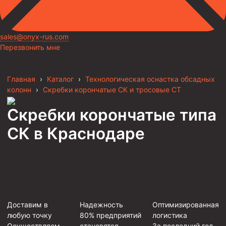
sales@onyx-rus.com
Перезвонить мне
Главная
›
Каталог
›
Технологическая оснастка обсадных
колонн
›
Скребки корончатые СК и тросовые СТ
Скребки корончатые типа
СК
в Краснодаре
Доставим в
Надежность
Оптимизированная
любую точку
80% предприятий
логистика
Осуществляем
становятся
За последний год