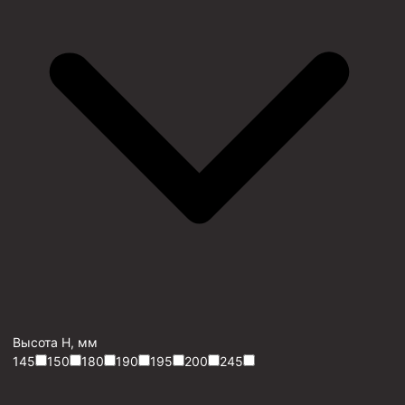
Высота H, мм
145
150
180
190
195
200
245