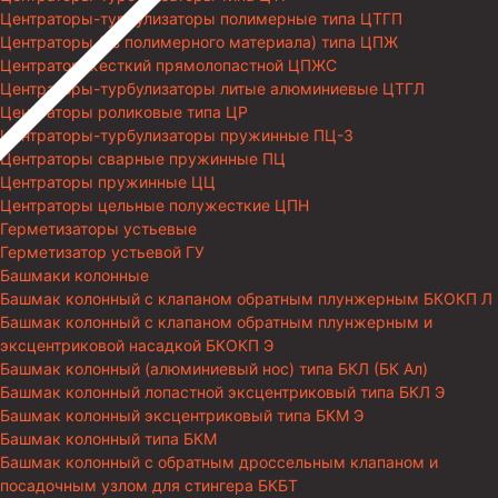
Центраторы-турбулизаторы полимерные типа ЦТГП
Центраторы (из полимерного материала) типа ЦПЖ
Центратор жесткий прямолопастной ЦПЖС
Центраторы-турбулизаторы литые алюминиевые ЦТГЛ
Центраторы роликовые типа ЦР
Центраторы-турбулизаторы пружинные ПЦ-3
Центраторы сварные пружинные ПЦ
Центраторы пружинные ЦЦ
Центраторы цельные полужесткие ЦПН
Герметизаторы устьевые
Герметизатор устьевой ГУ
Башмаки колонные
Башмак колонный с клапаном обратным плунжерным БКОКП Л
Башмак колонный с клапаном обратным плунжерным и
эксцентриковой насадкой БКОКП Э
Башмак колонный (алюминиевый нос) типа БКЛ (БК Ал)
Башмак колонный лопастной эксцентриковый типа БКЛ Э
Башмак колонный эксцентриковый типа БКМ Э
Башмак колонный типа БКМ
Башмак колонный с обратным дроссельным клапаном и
посадочным узлом для стингера БКБТ