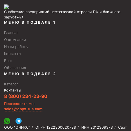
Циркуляционные системы и оборудование для
приготовления и очистки бурового раствора
Снабжение предприятий нефтегазовой отрасли РФ и ближнего
Технологическая оснастка обсадных колонн
зарубежья
МЕНЮ В ПОДВАЛЕ 1
Патрубки цементировочные ПЦ
Главная
Краны шаровые КШЗ
О компании
Головки цементировочные универсальные
Наши работы
Контакты
Устройство экранирующее для цементирования
скважин УЭЦС
Блог
Объявления
Турбулизаторы типа ЦТ
МЕНЮ В ПОДВАЛЕ 2
Разъединители резьбовые РР
Каталог
Переводники
Контакты
8 (800) 234-23-90
Кольца ограничительные ПЦ и ЦЦ
Перезвонить мне
Клапаны обратные
sales@onyx-rus.com
Краны шаровые и пробковые
ООО "ОНИКС"
/
ОГРН 1222300020788
/
ИНН 2312309373
/
Сайт
Муфты ступенчатого цементирования