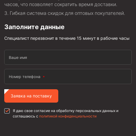
часов, что позволяет сократить время доставки.
Муфта ОТТГ 146
Гибкая система скидок для оптовых покупателей.
Муфта ОТТГ 127
Заполните данные
Муфта ОТТГ 114
Специалист перезвонит в течение 15 минут в рабочие часы
Буровое оборудование
Фонтанная и запорная арматура
Ваше имя
Оборудование для трубопроводов и манифольдов
высокого давления
Задвижки буровые
Номер телефона
Буровые насосы
Противовыбросовое оборудование
Заявка на поставку
Системы верхнего привода (СВП)
Я даю свое согласие на обработку персональных данных и
Элеваторы трубные
соглашаюсь с
политикой конфиденциальности
Буровые установки