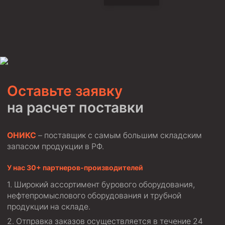
Муфта ОТТМ 146
Муфта БТС 324
Муфта БТС 245
Муфта БТС 178
Муфта БТС 168
Оставьте заявку
Муфта ОТТМ 127
на расчет поставки
Муфта БТС 146
Муфта ОТТМ 245
ОНИКС
– поставщик с самым большим складским
запасом продукции в РФ.
Муфта ОТТМ 324
Муфта ОТТМ 178
У нас 30+ партнеров-производителей
Широкий ассортимент бурового оборудования,
Муфта ОТТМ 168
нефтепромыслового оборудования и трубной
Муфта ОТТМ 114
продукции на складе.
Муфта ОТТГ 168
Отправка заказов осуществляется в течение 24