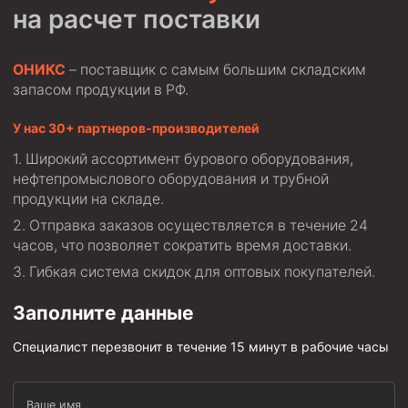
Циркуляционные системы и оборудование для
на расчет поставки
приготовления и очистки бурового раствора
Технологическая оснастка обсадных колонн
ОНИКС
– поставщик с самым большим складским
Патрубки цементировочные ПЦ
запасом продукции в РФ.
Краны шаровые КШЗ
У нас 30+ партнеров-производителей
Головки цементировочные универсальные
Широкий ассортимент бурового оборудования,
Устройство экранирующее для цементирования
нефтепромыслового оборудования и трубной
скважин УЭЦС
продукции на складе.
Турбулизаторы типа ЦТ
Отправка заказов осуществляется в течение 24
часов, что позволяет сократить время доставки.
Разъединители резьбовые РР
Гибкая система скидок для оптовых покупателей.
Переводники
Кольца ограничительные ПЦ и ЦЦ
Заполните данные
Клапаны обратные
Специалист перезвонит в течение 15 минут в рабочие часы
Краны шаровые и пробковые
Муфты ступенчатого цементирования
Ваше имя