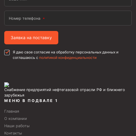
Пробки цементировочные
Скребки корончатые СК и тросовые СТ
Номер телефона
Центраторы колонные
Заявка на поставку
Герметизаторы устьевые
Башмаки колонные
Я даю свое согласие на обработку персональных данных и
соглашаюсь с
политикой конфиденциальности
Инструмент для бурения и КРС (ловильный, аварийный)
Перья для резки кабеля
Шаблоны колонные
Снабжение предприятий нефтегазовой отрасли РФ и ближнего
Перья гидромониторные
зарубежья
МЕНЮ В ПОДВАЛЕ 1
Пауки гидравлические
Главная
Пауки механические
О компании
Желонки
Наши работы
Ерши механические
Контакты