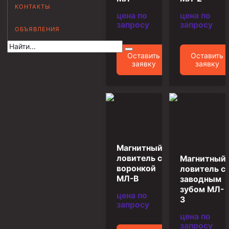
КОНТАКТЫ
Муфта НКВ 73
цена по
цена по
запросу
запросу
ОБЪЯВЛЕНИЯ
Муфта НКВ 60
Муфта НКТ 60
Оставить
Оставить
заявку
заявку
Муфта НКВ 89
Муфта НКТ 48
Муфта НКТ 33
Обсадные трубы и муфты к ним
ГОСТ 31446-2017
Магнитный
ГОСТ 632-80
ловитель с
Магнитный
воронкой
ловитель с
Муфты для обсадных труб
МЛ-В
заводным
зубом МЛ-
Муфта ОТТМ 102
цена по
З
запросу
Муфта ОТТГ 245
цена по
запросу
Муфта ОТТГ 178