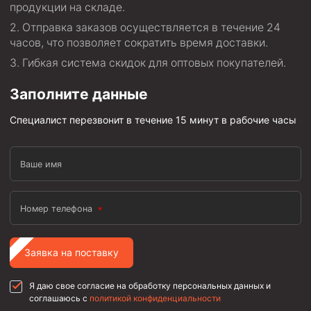
продукции на складе.
Скреперы механические
Отправка заказов осуществляется в течение 24
Штанголовки
часов, что позволяет сократить время доставки.
Удочки ловильные
Гибкая система скидок для оптовых покупателей.
Труболовки
Заполните данные
Шламометаллоуловитель ШМУ
Специалист перезвонит в течение 15 минут в рабочие часы
Обурочный комплекс ОК
Фрезеры торцевые с фрезерующей воронкой и с
Ваше имя
заводным зубом
Магнитные ловители
Номер телефона
Фрезеры арбузообразные
Фрезеры стартово-оконные
Заявка на поставку
Печати свинцовые
Калибраторы расширители
Я даю свое согласие на обработку персональных данных и
соглашаюсь с
политикой конфиденциальности
Фрезеры Барракуда