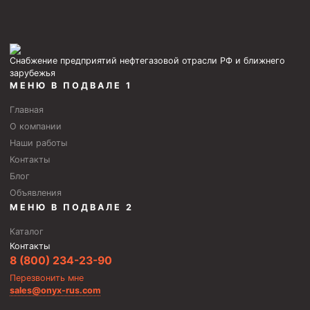
Фрезеры пилотные
Райберы конусные
Снабжение предприятий нефтегазовой отрасли РФ и ближнего
Фрезеры кольцевые
зарубежья
МЕНЮ В ПОДВАЛЕ 1
Фрезеры-долота торцевые
Ключи
Главная
О компании
Фрезерующие инструменты
Наши работы
Клинья — отклонители
Контакты
Блог
Метчики ловильные
Объявления
Колокола ловильные
МЕНЮ В ПОДВАЛЕ 2
Каталог
Быстроразъёмные соединения (БРС)
Контакты
Рукава буровые
8 (800) 234-23-90
Стропы
Перезвонить мне
sales@onyx-rus.com
Стропы канатные ВК