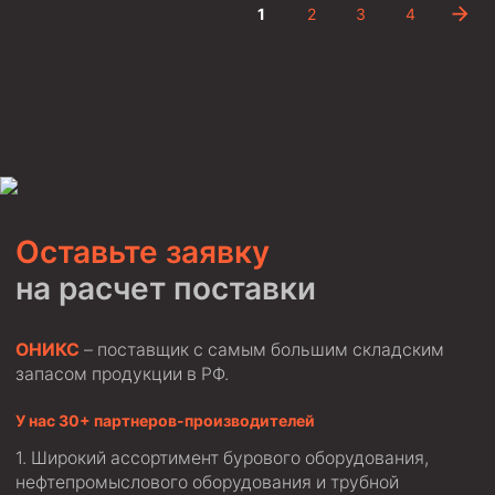
1
2
3
4
Пробки цементировочные
Скребки корончатые СК и тросовые СТ
Центраторы колонные
Герметизаторы устьевые
Башмаки колонные
Инструмент для бурения и КРС (ловильный, аварийный)
Оставьте заявку
Перья для резки кабеля
на расчет поставки
Шаблоны колонные
Перья гидромониторные
ОНИКС
– поставщик с самым большим складским
Пауки гидравлические
запасом продукции в РФ.
Пауки механические
У нас 30+ партнеров-производителей
Желонки
Широкий ассортимент бурового оборудования,
нефтепромыслового оборудования и трубной
Ерши механические