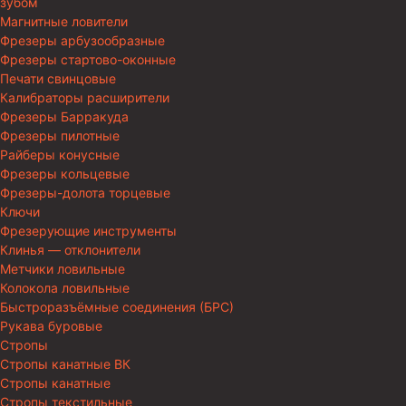
зубом
Магнитные ловители
Фрезеры арбузообразные
Фрезеры стартово-оконные
Печати свинцовые
Калибраторы расширители
Фрезеры Барракуда
Фрезеры пилотные
Райберы конусные
Фрезеры кольцевые
Фрезеры-долота торцевые
Ключи
Фрезерующие инструменты
Клинья — отклонители
Метчики ловильные
Колокола ловильные
Быстроразъёмные соединения (БРС)
Рукава буровые
Стропы
Стропы канатные ВК
Стропы канатные
Стропы текстильные