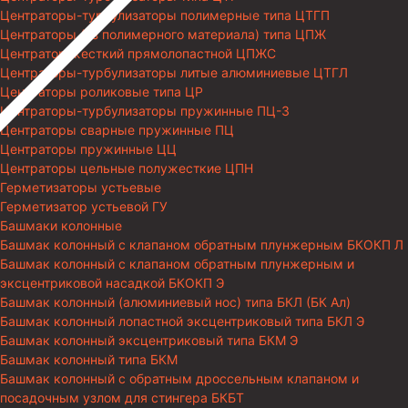
Центраторы-турбулизаторы полимерные типа ЦТГП
Центраторы (из полимерного материала) типа ЦПЖ
Центратор жесткий прямолопастной ЦПЖС
Центраторы-турбулизаторы литые алюминиевые ЦТГЛ
Центраторы роликовые типа ЦР
Центраторы-турбулизаторы пружинные ПЦ-3
Центраторы сварные пружинные ПЦ
Центраторы пружинные ЦЦ
Центраторы цельные полужесткие ЦПН
Герметизаторы устьевые
Герметизатор устьевой ГУ
Башмаки колонные
Башмак колонный с клапаном обратным плунжерным БКОКП Л
Башмак колонный с клапаном обратным плунжерным и
эксцентриковой насадкой БКОКП Э
Башмак колонный (алюминиевый нос) типа БКЛ (БК Ал)
Башмак колонный лопастной эксцентриковый типа БКЛ Э
Башмак колонный эксцентриковый типа БКМ Э
Башмак колонный типа БКМ
Башмак колонный с обратным дроссельным клапаном и
посадочным узлом для стингера БКБТ