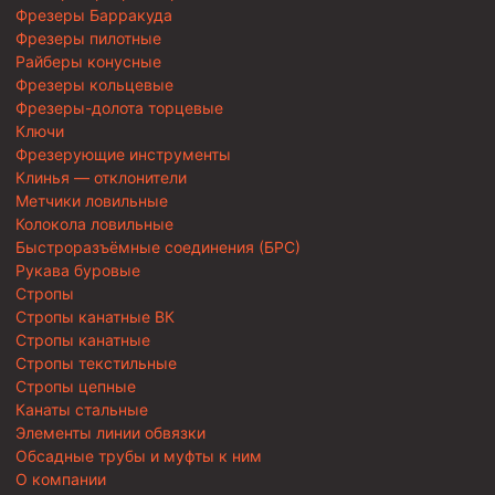
Фрезеры Барракуда
Фрезеры пилотные
Райберы конусные
Фрезеры кольцевые
Фрезеры-долота торцевые
Ключи
Фрезерующие инструменты
Клинья — отклонители
Метчики ловильные
Колокола ловильные
Быстроразъёмные соединения (БРС)
Рукава буровые
Стропы
Стропы канатные ВК
Стропы канатные
Стропы текстильные
Стропы цепные
Канаты стальные
Элементы линии обвязки
Обсадные трубы и муфты к ним
О компании