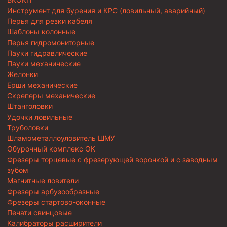
Инструмент для бурения и КРС (ловильный, аварийный)
Перья для резки кабеля
Шаблоны колонные
Перья гидромониторные
Пауки гидравлические
Пауки механические
Желонки
Ерши механические
Скреперы механические
Штанголовки
Удочки ловильные
Труболовки
Шламометаллоуловитель ШМУ
Обурочный комплекс ОК
Фрезеры торцевые с фрезерующей воронкой и с заводным
зубом
Магнитные ловители
Фрезеры арбузообразные
Фрезеры стартово-оконные
Печати свинцовые
Калибраторы расширители