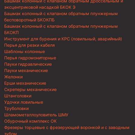
Башмак колонный с клапаном обратным дроссельным и
эксцентриковой насадкой БКОК Э
Башмак колонный с клапаном обратным плунжерным
бесповоротный БКОКПБ
Башмак колонный с клапаном обратным плунжерным
БКОКП
Инструмент для бурения и КРС (ловильный, аварийный)
Перья для резки кабеля
Шаблоны колонные
Перья гидромониторные
Пауки гидравлические
Пауки механические
Желонки
Ерши механические
Скреперы механические
Штанголовки
Удочки ловильные
Труболовки
Шламометаллоуловитель ШМУ
Обурочный комплекс ОК
Фрезеры торцевые с фрезерующей воронкой и с заводным
зубом