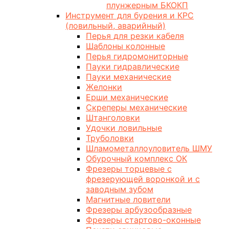
плунжерным БКОКП
Инструмент для бурения и КРС
(ловильный, аварийный)
Перья для резки кабеля
Шаблоны колонные
Перья гидромониторные
Пауки гидравлические
Пауки механические
Желонки
Ерши механические
Скреперы механические
Штанголовки
Удочки ловильные
Труболовки
Шламометаллоуловитель ШМУ
Обурочный комплекс ОК
Фрезеры торцевые с
фрезерующей воронкой и с
заводным зубом
Магнитные ловители
Фрезеры арбузообразные
Фрезеры стартово-оконные