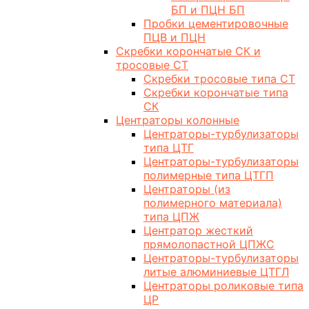
БП и ПЦН БП
Пробки цементировочные
ПЦВ и ПЦН
Скребки корончатые СК и
тросовые СТ
Скребки тросовые типа СТ
Скребки корончатые типа
СК
Центраторы колонные
Центраторы-турбулизаторы
типа ЦТГ
Центраторы-турбулизаторы
полимерные типа ЦТГП
Центраторы (из
полимерного материала)
типа ЦПЖ
Центратор жесткий
прямолопастной ЦПЖС
Центраторы-турбулизаторы
литые алюминиевые ЦТГЛ
Центраторы роликовые типа
ЦР