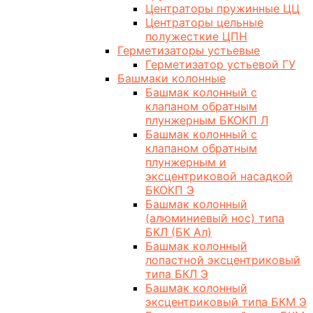
Центраторы пружинные ЦЦ
Центраторы цельные
полужесткие ЦПН
Герметизаторы устьевые
Герметизатор устьевой ГУ
Башмаки колонные
Башмак колонный с
клапаном обратным
плунжерным БКОКП Л
Башмак колонный с
клапаном обратным
плунжерным и
эксцентриковой насадкой
БКОКП Э
Башмак колонный
(алюминиевый нос) типа
БКЛ (БК Ал)
Башмак колонный
лопастной эксцентриковый
типа БКЛ Э
Башмак колонный
эксцентриковый типа БКМ Э