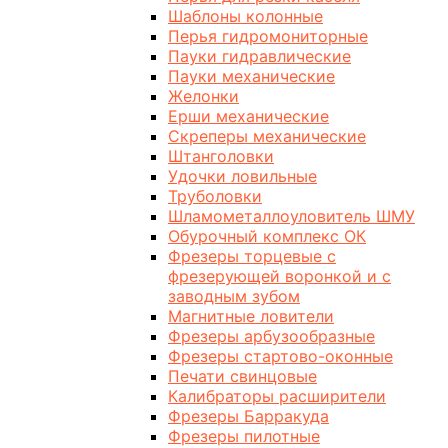
Шаблоны колонные
Перья гидромониторные
Пауки гидравлические
Пауки механические
Желонки
Ерши механические
Скреперы механические
Штанголовки
Удочки ловильные
Труболовки
Шламометаллоуловитель ШМУ
Обурочный комплекс ОК
Фрезеры торцевые с
фрезерующей воронкой и с
заводным зубом
Магнитные ловители
Фрезеры арбузообразные
Фрезеры стартово-оконные
Печати свинцовые
Калибраторы расширители
Фрезеры Барракуда
Фрезеры пилотные