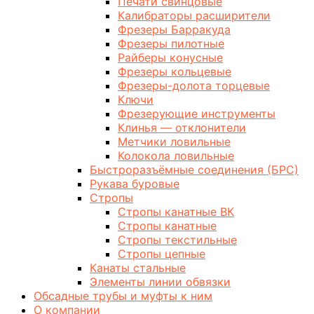
Печати свинцовые
Калибраторы расширители
Фрезеры Барракуда
Фрезеры пилотные
Райберы конусные
Фрезеры кольцевые
Фрезеры-долота торцевые
Ключи
Фрезерующие инструменты
Клинья — отклонители
Метчики ловильные
Колокола ловильные
Быстроразъёмные соединения (БРС)
Рукава буровые
Стропы
Стропы канатные ВК
Стропы канатные
Стропы текстильные
Стропы цепные
Канаты стальные
Элементы линии обвязки
Обсадные трубы и муфты к ним
О компании