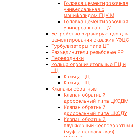
Головка цементировочная
универсальная с
манифольдом ГЦУ М
Головка цементировочная
универсальная ГЦУ
Устройство экранирующее для
цементирования скважин УЭЦС
Турбулизаторы типа ЦТ
Разъединители резьбовые РР
Переводники
Кольца ограничительные ПЦ и
ЦЦ
Кольца ЦЦ
Кольца ПЦ
Клапаны обратные
Клапан обратный
дроссельный типа ЦКОДМ
Клапан обратный
дроссельный типа ЦКОДУ
Клапан обратный
плунжерный бесповоротный
(муфта поплавковая)