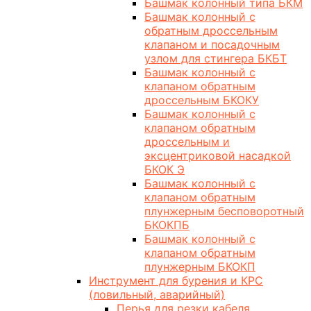
Башмак колонный типа БКМ
Башмак колонный с
обратным дроссельным
клапаном и посадочным
узлом для стингера БКБТ
Башмак колонный с
клапаном обратным
дроссельным БКОКУ
Башмак колонный с
клапаном обратным
дроссельным и
эксцентриковой насадкой
БКОК Э
Башмак колонный с
клапаном обратным
плунжерным бесповоротный
БКОКПБ
Башмак колонный с
клапаном обратным
плунжерным БКОКП
Инструмент для бурения и КРС
(ловильный, аварийный)
Перья для резки кабеля