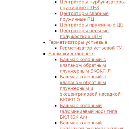
Центраторы-турбулизаторы
пружинные ПЦ-3
Центраторы сварные
пружинные ПЦ
Центраторы пружинные ЦЦ
Центраторы цельные
полужесткие ЦПН
Герметизаторы устьевые
Герметизатор устьевой ГУ
Башмаки колонные
Башмак колонный с
клапаном обратным
плунжерным БКОКП Л
Башмак колонный с
клапаном обратным
плунжерным и
эксцентриковой насадкой
БКОКП Э
Башмак колонный
(алюминиевый нос) типа
БКЛ (БК Ал)
Башмак колонный
лопастной эксцентриковый