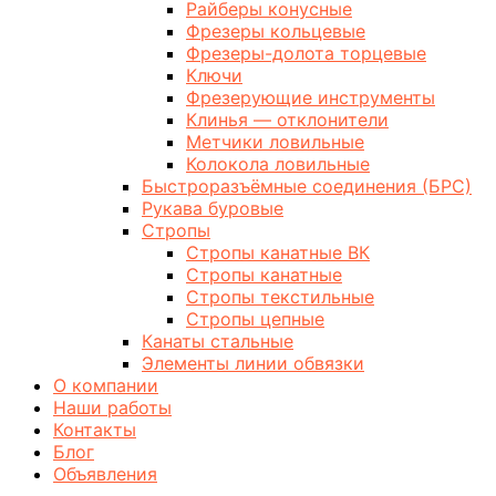
Райберы конусные
Фрезеры кольцевые
Фрезеры-долота торцевые
Ключи
Фрезерующие инструменты
Клинья — отклонители
Метчики ловильные
Колокола ловильные
Быстроразъёмные соединения (БРС)
Рукава буровые
Стропы
Стропы канатные ВК
Стропы канатные
Стропы текстильные
Стропы цепные
Канаты стальные
Элементы линии обвязки
О компании
Наши работы
Контакты
Блог
Объявления