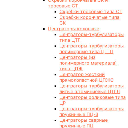
Скребки корончатые СК и
тросовые СТ
Скребки тросовые типа СТ
Скребки корончатые типа
СК
Центраторы колонные
Центраторы-турбулизаторы
типа ЦТГ
Центраторы-турбулизаторы
полимерные типа ЦТГП
Центраторы (из
полимерного материала)
типа ЦПЖ
Центратор жесткий
прямолопастной ЦПЖС
Центраторы-турбулизаторы
литые алюминиевые ЦТГЛ
Центраторы роликовые типа
ЦР
Центраторы-турбулизаторы
пружинные ПЦ-3
Центраторы сварные
пружинные ПЦ