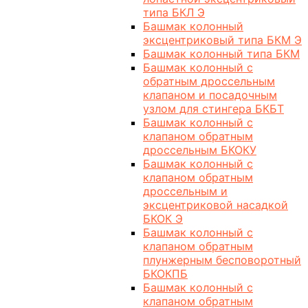
типа БКЛ Э
Башмак колонный
эксцентриковый типа БКМ Э
Башмак колонный типа БКМ
Башмак колонный с
обратным дроссельным
клапаном и посадочным
узлом для стингера БКБТ
Башмак колонный с
клапаном обратным
дроссельным БКОКУ
Башмак колонный с
клапаном обратным
дроссельным и
эксцентриковой насадкой
БКОК Э
Башмак колонный с
клапаном обратным
плунжерным бесповоротный
БКОКПБ
Башмак колонный с
клапаном обратным