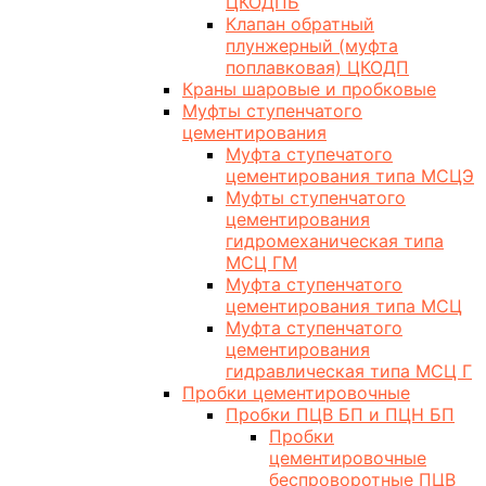
ЦКОДПБ
Клапан обратный
плунжерный (муфта
поплавковая) ЦКОДП
Краны шаровые и пробковые
Муфты ступенчатого
цементирования
Муфта ступечатого
цементирования типа МСЦЭ
Муфты ступенчатого
цементирования
гидромеханическая типа
МСЦ ГМ
Муфта ступенчатого
цементирования типа МСЦ
Муфта ступенчатого
цементирования
гидравлическая типа МСЦ Г
Пробки цементировочные
Пробки ПЦВ БП и ПЦН БП
Пробки
цементировочные
беспроворотные ПЦВ