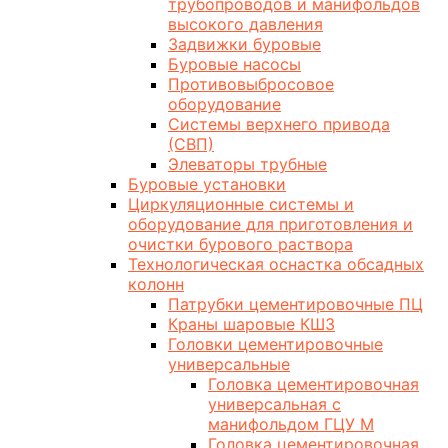
трубопроводов и манифольдов
высокого давления
Задвижки буровые
Буровые насосы
Противовыбросовое
оборудование
Системы верхнего привода
(СВП)
Элеваторы трубные
Буровые установки
Циркуляционные системы и
оборудование для приготовления и
очистки бурового раствора
Технологическая оснастка обсадных
колонн
Патрубки цементировочные ПЦ
Краны шаровые КШЗ
Головки цементировочные
универсальные
Головка цементировочная
универсальная с
манифольдом ГЦУ М
Головка цементировочная