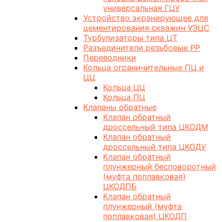
универсальная ГЦУ
Устройство экранирующее для
цементирования скважин УЭЦС
Турбулизаторы типа ЦТ
Разъединители резьбовые РР
Переводники
Кольца ограничительные ПЦ и
ЦЦ
Кольца ЦЦ
Кольца ПЦ
Клапаны обратные
Клапан обратный
дроссельный типа ЦКОДМ
Клапан обратный
дроссельный типа ЦКОДУ
Клапан обратный
плунжерный бесповоротный
(муфта поплавковая)
ЦКОДПБ
Клапан обратный
плунжерный (муфта
поплавковая) ЦКОДП