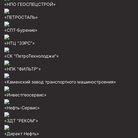
«НПО ГЕОСПЕЦСТРОЙ»
Муфта ОТТМ 146
«ПЕТРОСТАЛЬ»
Муфта БТС 324
«СПТ-Бурение»
Муфта БТС 245
Муфта БТС 178
«НТЦ "ЗЭРС"»
Муфта БТС 168
«СК "ПетроТехнолоджи"»
Муфта ОТТМ 127
«НПК "ФИЛЬТР"»
Муфта БТС 146
«Каменский завод транспортного машиностроения»
Муфта ОТТМ 245
Муфта ОТТМ 324
«Инвестгеосервис»
Муфта ОТТМ 178
«Нефть-Сервис»
Муфта ОТТМ 168
«ЗДТ "РЕКОМ"»
Муфта ОТТМ 114
Муфта ОТТГ 168
«Директ Нефть»