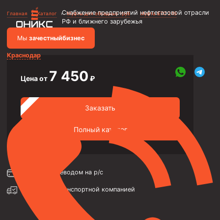
Снабжение предприятий нефтегазовой отрасли
Главная
›
Каталог
›
Муфты для обсадных труб
›
Муфта БТС 245
РФ и ближнего зарубежья
Мы
за
честныйбизнес
Краснодар
7 450
Цена от
₽
Объявления
Металлоконструкции
Заказать
Каркасы зданий и сооружений
Полный каталог
Фильтры скважинные
Насосно-компрессорные трубы и муфты к ним
Трубы НКТ ТУ 14-161-198-2002
Оплата:
переводом на р/с
Насосно-компрессорные трубы API Spec 5CT
Доставка:
транспортной компанией
Трубы НКТ ТУ 1308-206-00147016-2002
Трубы НКТ ТУ 14-161-195-2001