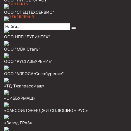
КОНТАКТЫ
Муфта НКВ 73
ООО "СПЕЦТЕХСЕРВИС"
ОБЪЯВЛЕНИЯ
Муфта НКВ 60
ООО "НАВИГАТОР-2"
Муфта НКТ 60
ООО НПП "БУРИНТЕХ"
Муфта НКВ 89
Муфта НКТ 48
ООО "МВК Сталь"
Муфта НКТ 33
ООО "РУСГАЗБУРЕНИЕ"
Обсадные трубы и муфты к ним
ООО "АЛРОСА-Спецбурение"
ГОСТ 31446-2017
«ТД Тяжпрессмаш»
ГОСТ 632-80
«СИББУРМАШ»
Муфты для обсадных труб
«САБСОИЛ ЭНЕРДЖИ СОЛЮШИОН РУС»
Муфта ОТТМ 102
Муфта ОТТГ 245
«Завод ГРАЗ»
Муфта ОТТГ 178