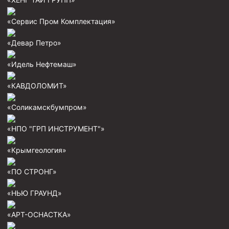
Циркуляционные системы и оборудование для
приготовления и очистки бурового раствора
«Сервис Пром Комплектация»
Технологическая оснастка обсадных колонн
«Девар Петро»
Патрубки цементировочные ПЦ
Краны шаровые КШЗ
«Идель Нефтемаш»
Головки цементировочные универсальные
«КАВДОЛОМИТ»
Устройство экранирующее для цементирования
скважин УЭЦС
«Соликамскбумпром»
Турбулизаторы типа ЦТ
«НПО "ГРП ИНСТРУМЕНТ"»
Разъединители резьбовые РР
«Крымгеология»
Переводники
«ПО СТРОНГ»
Кольца ограничительные ПЦ и ЦЦ
Клапаны обратные
«НЬЮ ГРАУНД»
Краны шаровые и пробковые
«АРТ-ОСНАСТКА»
Муфты ступенчатого цементирования