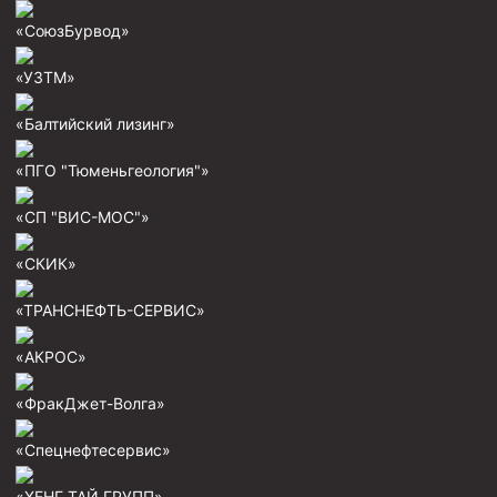
Муфта ОТТГ 146
«СоюзБурвод»
Муфта ОТТГ 127
«УЗТМ»
Муфта ОТТГ 114
«Балтийский лизинг»
Буровое оборудование
«ПГО "Тюменьгеология"»
Фонтанная и запорная арматура
«СП "ВИС-МОС"»
Оборудование для трубопроводов и манифольдов
высокого давления
«СКИК»
Задвижки буровые
«ТРАНСНЕФТЬ-СЕРВИС»
Буровые насосы
Противовыбросовое оборудование
«АКРОС»
Системы верхнего привода (СВП)
«ФракДжет-Волга»
Элеваторы трубные
«Спецнефтесервис»
Буровые установки
«ХЕНГ ТАЙ ГРУПП»