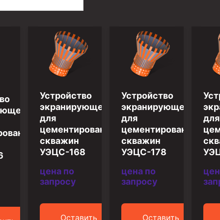
Устройство
Устройство
Уст
во
экранирующее
экранирующее
эк
ующее
для
для
для
цементирования
цементирования
цем
рования
скважин
скважин
скв
УЭЦС-168
УЭЦС-178
УЭ
6
цена по
цена по
цен
запросу
запросу
зап
Оставить
Оставить