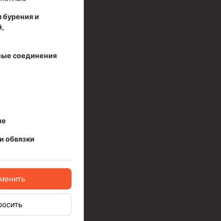
 бурения и
,
ые соединения
иготовления и очистки бурового раствора
ые
и обвязки
менить
я скважин УЭЦС
росить