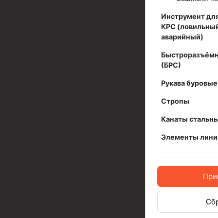
Задвижки буровые
Инструмент для
Буровые насосы
КРС (ловильный
Противовыбросовое оборудование
аварийный)
Системы верхнего привода (СВП)
Быстроразъёмн
(БРС)
Элеваторы трубные
Рукава буровые
Буровые установки
Стропы
Циркуляционные системы и оборудование для пр
Канаты стальн
Технологическая оснастка обсадных колонн
Элементы лини
Патрубки цементировочные ПЦ
Краны шаровые КШЗ
При
Головки цементировочные универсальные
Устройство экранирующее для цементировани
Сб
Турбулизаторы типа ЦТ