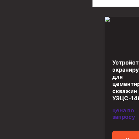
Разъединители резьбовые РР
Переводники
Кольца ограничительные ПЦ и ЦЦ
Клапаны обратные
Краны шаровые и пробковые
Устройст
экранир
Муфты ступенчатого цементирования
для
Пробки цементировочные
цементи
скважин
Скребки корончатые СК и тросовые СТ
УЭЦС-14
Центраторы колонные
цена по
Герметизаторы устьевые
запросу
Башмаки колонные