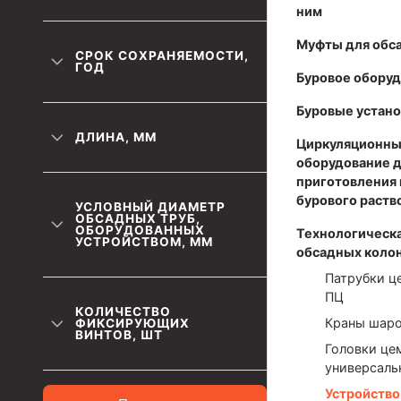
ним
Муфты для обсадных труб
Муфты для обс
СРОК СОХРАНЯЕМОСТИ,
Муфта ОТТМ 102
ГОД
Буровое обору
Муфта ОТТГ 245
Буровые устано
Муфта ОТТГ 178
ДЛИНА, ММ
Циркуляционны
Муфта ОТТМ 146
оборудование 
приготовления 
Муфта БТС 324
бурового раств
УСЛОВНЫЙ ДИАМЕТР
ОБСАДНЫХ ТРУБ,
Муфта БТС 245
ОБОРУДОВАННЫХ
Технологическа
УСТРОЙСТВОМ, ММ
обсадных коло
Муфта БТС 178
Патрубки ц
Муфта БТС 168
ПЦ
КОЛИЧЕСТВО
Краны шар
ФИКСИРУЮЩИХ
Муфта ОТТМ 127
ВИНТОВ, ШТ
Головки це
Муфта БТС 146
универсаль
Устройств
Муфта ОТТМ 245