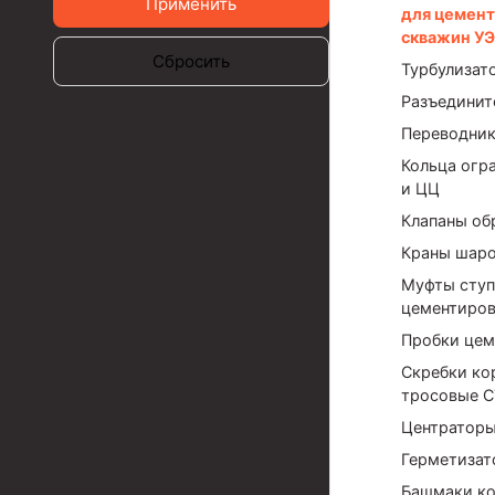
Применить
для цемен
Муфта ОТТМ 324
скважин У
Сбросить
Турбулизат
Муфта ОТТМ 178
Разъединит
Муфта ОТТМ 168
Переводни
Муфта ОТТМ 114
Кольца огр
и ЦЦ
Муфта ОТТГ 168
Клапаны об
Муфта ОТТГ 146
Краны шаро
Муфта ОТТГ 127
Муфты ступ
цементиров
Муфта ОТТГ 114
Пробки цем
Буровое оборудование
Скребки ко
тросовые С
Фонтанная и запорная арматура
Центраторы
Оборудование для трубопроводов и манифольд
Герметизат
Башмаки к