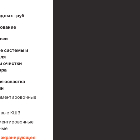
адных труб
дование
вки
е системы и
для
и очистки
ора
я оснастка
нн
ементировочные
овые КШЗ
ментировочные
ные
о экранирующее