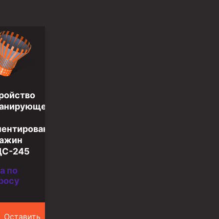
ройство
ранирующее
ентирования
ажин
ЦС-245
а по
росу
Оставить