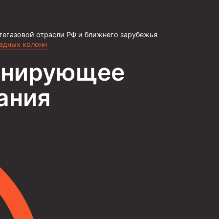
тегазовой отрасли РФ и ближнего зарубежья
садных колонн
анирующее
ания