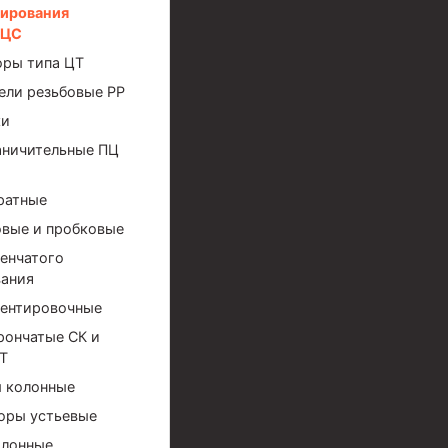
тирования
ЭЦС
оры типа ЦТ
ели резьбовые РР
ки
аничительные ПЦ
ратные
вые и пробковые
енчатого
ания
ентировочные
рончатые СК и
Т
 колонные
ов высокого давления
оры устьевые
олонные