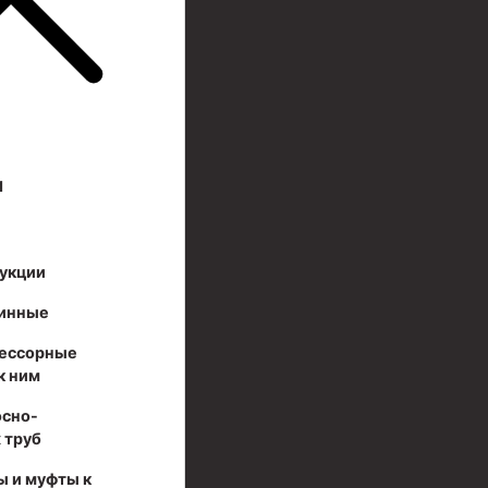
И
укции
инные
ессорные
к ним
осно-
 труб
ы и муфты к