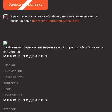
Заявка на поставку
Фрезеры пилотные
Райберы конусные
Я даю свое согласие на обработку персональных данных и
соглашаюсь с
политикой конфиденциальности
Фрезеры кольцевые
Фрезеры-долота торцевые
Ключи
Снабжение предприятий нефтегазовой отрасли РФ и ближнего
Фрезерующие инструменты
зарубежья
Клинья — отклонители
МЕНЮ В ПОДВАЛЕ 1
Метчики ловильные
Главная
О компании
Колокола ловильные
Наши работы
Контакты
Быстроразъёмные соединения (БРС)
Блог
Рукава буровые
Объявления
Стропы
МЕНЮ В ПОДВАЛЕ 2
Стропы канатные ВК
Каталог