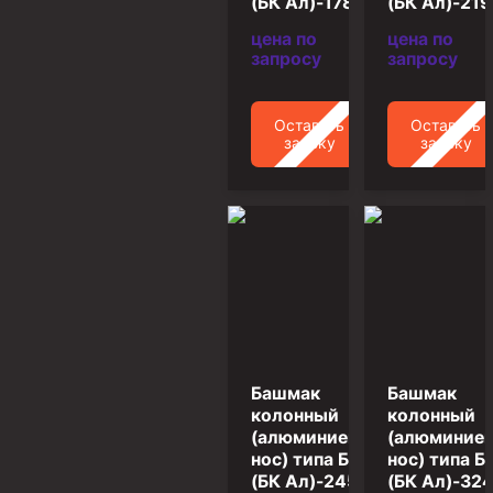
(БК Ал)-178
(БК Ал)-219
Циркуляционные системы и оборудование для
приготовления и очистки бурового раствора
цена по
цена по
запросу
запросу
Технологическая оснастка обсадных колонн
Патрубки цементировочные ПЦ
Оставить
Оставить
Краны шаровые КШЗ
заявку
заявку
Головки цементировочные универсальные
Устройство экранирующее для цементирования
скважин УЭЦС
Турбулизаторы типа ЦТ
Разъединители резьбовые РР
Переводники
Кольца ограничительные ПЦ и ЦЦ
Башмак
Башмак
Клапаны обратные
колонный
колонный
(алюминиевый
(алюминие
Краны шаровые и пробковые
нос) типа БКЛ
нос) типа Б
(БК Ал)-245
(БК Ал)-32
Муфты ступенчатого цементирования