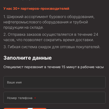
Скреперы механические
У нас 30+ партнеров-производителей
Штанголовки
Широкий ассортимент бурового оборудования,
Удочки ловильные
нефтепромыслового оборудования и трубной
продукции на складе.
Труболовки
Отправка заказов осуществляется в течение 24
Шламометаллоуловитель ШМУ
часов, что позволяет сократить время доставки.
Обурочный комплекс ОК
Гибкая система скидок для оптовых покупателей.
Фрезеры торцевые с фрезерующей воронкой и с
Заполните данные
заводным зубом
Магнитные ловители
Специалист перезвонит в течение 15 минут в рабочие часы
Фрезеры арбузообразные
Фрезеры стартово-оконные
Ваше имя
Печати свинцовые
Номер телефона
Калибраторы расширители
Фрезеры Барракуда