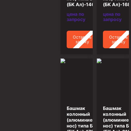
(БК Ал)-146
(БК Ал)-168
Муфта ОТТГ 146
цена по
цена по
Муфта ОТТГ 127
запросу
запросу
Муфта ОТТГ 114
Оставить
Оставить
Буровое оборудование
заявку
заявку
Фонтанная и запорная арматура
Оборудование для трубопроводов и манифольдов
высокого давления
Задвижки буровые
Буровые насосы
Противовыбросовое оборудование
Системы верхнего привода (СВП)
Башмак
Башмак
Элеваторы трубные
колонный
колонный
(алюминиевый
(алюминие
Буровые установки
нос) типа БКЛ
нос) типа Б