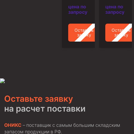
цена по
цена по
Пробки цементировочные
запросу
запросу
Скребки корончатые СК и тросовые СТ
Центраторы колонные
Оставить
Оставить
заявку
заявку
Герметизаторы устьевые
Башмаки колонные
Инструмент для бурения и КРС (ловильный, аварийный)
Перья для резки кабеля
Шаблоны колонные
Перья гидромониторные
Оставьте заявку
Пауки гидравлические
на расчет поставки
Пауки механические
Желонки
ОНИКС
– поставщик с самым большим складским
Ерши механические
запасом продукции в РФ.