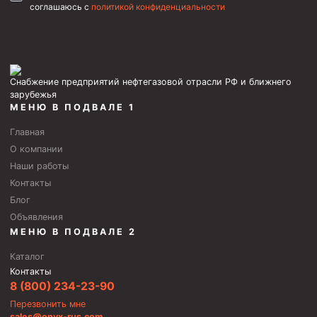
соглашаюсь с
политикой конфиденциальности
Скреперы механические
Штанголовки
Удочки ловильные
Снабжение предприятий нефтегазовой отрасли РФ и ближнего
Труболовки
зарубежья
МЕНЮ В ПОДВАЛЕ 1
Шламометаллоуловитель ШМУ
Главная
Обурочный комплекс ОК
О компании
Фрезеры торцевые с фрезерующей воронкой и с
Наши работы
заводным зубом
Контакты
Магнитные ловители
Блог
Фрезеры арбузообразные
Объявления
МЕНЮ В ПОДВАЛЕ 2
Фрезеры стартово-оконные
Каталог
Печати свинцовые
Контакты
8 (800) 234-23-90
Калибраторы расширители
Перезвонить мне
Фрезеры Барракуда
sales@onyx-rus.com