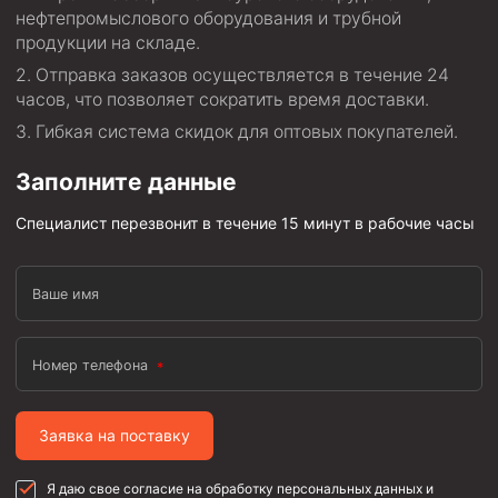
нефтепромыслового оборудования и трубной
Пробки цементировочные
продукции на складе.
Скребки корончатые СК и тросовые СТ
Отправка заказов осуществляется в течение 24
часов, что позволяет сократить время доставки.
Центраторы колонные
Гибкая система скидок для оптовых покупателей.
Герметизаторы устьевые
Башмаки колонные
Заполните данные
Специалист перезвонит в течение 15 минут в рабочие часы
Инструмент для бурения и КРС (ловильный, аварийный)
Перья для резки кабеля
Ваше имя
Шаблоны колонные
Перья гидромониторные
Номер телефона
Пауки гидравлические
Пауки механические
Заявка на поставку
Желонки
Ерши механические
Я даю свое согласие на обработку персональных данных и