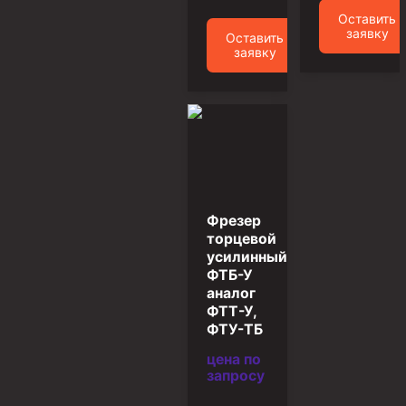
Муфта ОТТГ 146
Оставить
заявку
Оставить
Муфта ОТТГ 127
заявку
Муфта ОТТГ 114
Буровое оборудование
Фонтанная и запорная арматура
Оборудование для трубопроводов и манифольдов
высокого давления
Фрезер
Задвижки буровые
торцевой
Буровые насосы
усилинный
ФТБ-У
Противовыбросовое оборудование
аналог
ФТТ-У,
Системы верхнего привода (СВП)
ФТУ-ТБ
Элеваторы трубные
цена по
запросу
Буровые установки