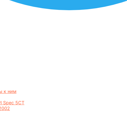
ы к ним
I Spec 5CT
2002