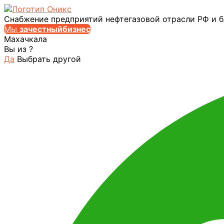
Снабжение предприятий нефтегазовой отрасли РФ и 
Мы
за
честныйбизнес
Махачкала
Вы из
?
Да
Выбрать другой