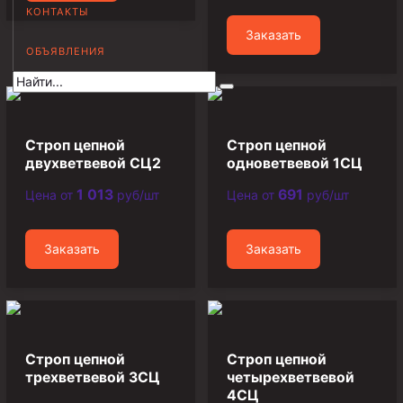
КОНТАКТЫ
Муфта НКВ 73
Заказать
ОБЪЯВЛЕНИЯ
Муфта НКВ 60
Муфта НКТ 60
Муфта НКВ 89
Муфта НКТ 48
Строп цепной
Строп цепной
двухветвевой СЦ2
одноветвевой 1СЦ
Муфта НКТ 33
1 013
691
Цена от
руб/шт
Цена от
руб/шт
Обсадные трубы и муфты к ним
ГОСТ 31446-2017
Заказать
Заказать
ГОСТ 632-80
Муфты для обсадных труб
Муфта ОТТМ 102
Строп цепной
Строп цепной
Муфта ОТТГ 245
трехветвевой 3СЦ
четырехветвевой
4СЦ
Муфта ОТТГ 178