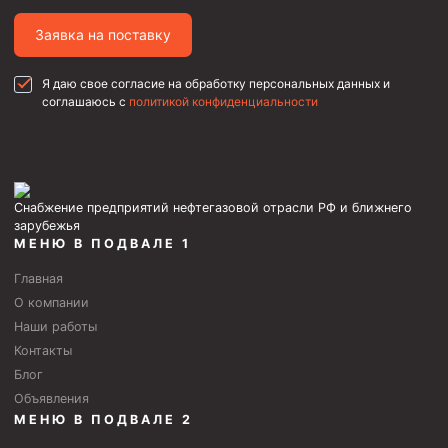
Фрезеры пилотные
Заявка на поставку
Райберы конусные
Я даю свое согласие на обработку персональных данных и
Фрезеры кольцевые
соглашаюсь с
политикой конфиденциальности
Фрезеры-долота торцевые
Ключи
Фрезерующие инструменты
Снабжение предприятий нефтегазовой отрасли РФ и ближнего
Клинья — отклонители
зарубежья
МЕНЮ В ПОДВАЛЕ 1
Метчики ловильные
Главная
Колокола ловильные
О компании
Наши работы
Быстроразъёмные соединения (БРС)
Контакты
Рукава буровые
Блог
Стропы
Объявления
МЕНЮ В ПОДВАЛЕ 2
Стропы канатные ВК