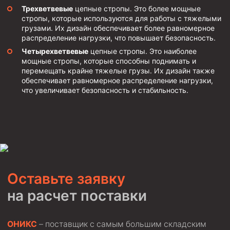
Трехветвевые
цепные стропы. Это более мощные
Пробки цементировочные
стропы, которые используются для работы с тяжелыми
грузами. Их дизайн обеспечивает более равномерное
Скребки корончатые СК и тросовые СТ
распределение нагрузки, что повышает безопасность.
Центраторы колонные
Четырехветвевые
цепные стропы. Это наиболее
мощные стропы, которые способны поднимать и
Герметизаторы устьевые
перемещать крайне тяжелые грузы. Их дизайн также
обеспечивает равномерное распределение нагрузки,
Башмаки колонные
что увеличивает безопасность и стабильность.
Инструмент для бурения и КРС (ловильный, аварийный)
Перья для резки кабеля
Шаблоны колонные
Перья гидромониторные
Пауки гидравлические
Оставьте заявку
Пауки механические
на расчет поставки
Желонки
ОНИКС
– поставщик с самым большим складским
Ерши механические