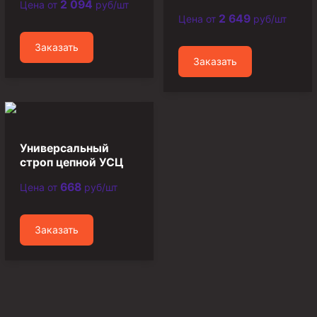
2 094
Цена от
руб/шт
2 649
Цена от
руб/шт
Муфта ОТТМ 146
Муфта БТС 324
Заказать
Заказать
Муфта БТС 245
Муфта БТС 178
Муфта БТС 168
Муфта ОТТМ 127
Универсальный
строп цепной УСЦ
Муфта БТС 146
668
Цена от
руб/шт
Муфта ОТТМ 245
Муфта ОТТМ 324
Заказать
Муфта ОТТМ 178
Муфта ОТТМ 168
Муфта ОТТМ 114
Муфта ОТТГ 168