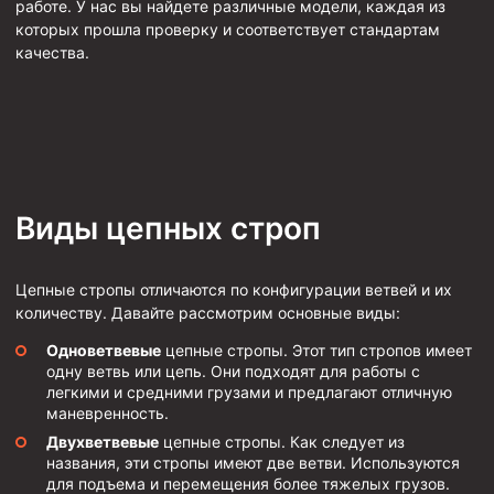
работе. У нас вы найдете различные модели, каждая из
Циркуляционные системы и оборудование для
приготовления и очистки бурового раствора
которых прошла проверку и соответствует стандартам
качества.
Технологическая оснастка обсадных колонн
Патрубки цементировочные ПЦ
Краны шаровые КШЗ
Головки цементировочные универсальные
Устройство экранирующее для цементирования
Виды цепных строп
скважин УЭЦС
Турбулизаторы типа ЦТ
Цепные стропы отличаются по конфигурации ветвей и их
Разъединители резьбовые РР
количеству. Давайте рассмотрим основные виды:
Переводники
Одноветвевые
цепные стропы. Этот тип стропов имеет
одну ветвь или цепь. Они подходят для работы с
Кольца ограничительные ПЦ и ЦЦ
легкими и средними грузами и предлагают отличную
Клапаны обратные
маневренность.
Двухветвевые
цепные стропы. Как следует из
Краны шаровые и пробковые
названия, эти стропы имеют две ветви. Используются
для подъема и перемещения более тяжелых грузов.
Муфты ступенчатого цементирования