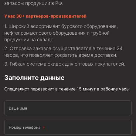
запасом продукции в РФ.
Скреперы механические
У нас 30+ партнеров-производителей
Штанголовки
Широкий ассортимент бурового оборудования,
Удочки ловильные
нефтепромыслового оборудования и трубной
Труболовки
продукции на складе.
Шламометаллоуловитель ШМУ
Отправка заказов осуществляется в течение 24
часов, что позволяет сократить время доставки.
Обурочный комплекс ОК
Гибкая система скидок для оптовых покупателей.
Фрезеры торцевые с фрезерующей воронкой и с
заводным зубом
Заполните данные
Магнитные ловители
Специалист перезвонит в течение 15 минут в рабочие часы
Фрезеры арбузообразные
Фрезеры стартово-оконные
Ваше имя
Печати свинцовые
Калибраторы расширители
Номер телефона
Фрезеры Барракуда