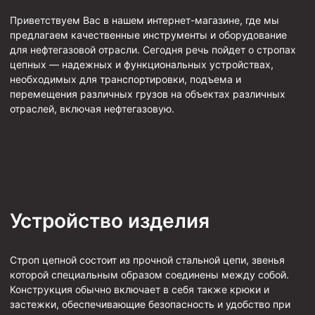
Муфта ОТТГ 146
Приветствуем Вас в нашем интернет-магазине, где мы
предлагаем качественные инструменты и оборудование
Муфта ОТТГ 127
для нефтегазовой отрасли. Сегодня речь пойдет о стропах
Муфта ОТТГ 114
цепных — надежных и функциональных устройствах,
необходимых для транспортировки, подъема и
Буровое оборудование
перемещения различных грузов на объектах различных
отраслей, включая нефтегазовую.
Фонтанная и запорная арматура
Оборудование для трубопроводов и манифольдов
высокого давления
Задвижки буровые
Буровые насосы
Устройство изделия
Противовыбросовое оборудование
Системы верхнего привода (СВП)
Строп цепной состоит из прочной стальной цепи, звенья
Элеваторы трубные
которой специальным образом соединены между собой.
Конструкция обычно включает в себя также крюки и
Буровые установки
застежки, обеспечивающие безопасность и удобство при