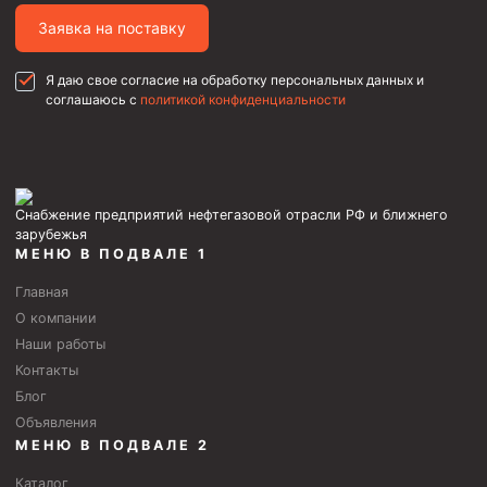
Муфта ОТТГ 146
Заявка на поставку
Муфта ОТТГ 127
Я даю свое согласие на обработку персональных данных и
Муфта ОТТГ 114
соглашаюсь с
политикой конфиденциальности
Буровое оборудование
Фонтанная и запорная арматура
Оборудование для трубопроводов и манифольдов
Снабжение предприятий нефтегазовой отрасли РФ и ближнего
высокого давления
зарубежья
МЕНЮ В ПОДВАЛЕ 1
Задвижки буровые
Главная
Буровые насосы
О компании
Противовыбросовое оборудование
Наши работы
Контакты
Системы верхнего привода (СВП)
Блог
Элеваторы трубные
Объявления
МЕНЮ В ПОДВАЛЕ 2
Буровые установки
Каталог