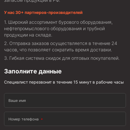
запасом продукции в РФ.
Муфта ОТТМ 146
У нас 30+ партнеров-производителей
Муфта БТС 324
Широкий ассортимент бурового оборудования,
нефтепромыслового оборудования и трубной
Муфта БТС 245
продукции на складе.
Муфта БТС 178
Отправка заказов осуществляется в течение 24
Муфта БТС 168
часов, что позволяет сократить время доставки.
Муфта ОТТМ 127
Гибкая система скидок для оптовых покупателей.
Муфта БТС 146
Заполните данные
Муфта ОТТМ 245
Специалист перезвонит в течение 15 минут в рабочие часы
Муфта ОТТМ 324
Муфта ОТТМ 178
Ваше имя
Муфта ОТТМ 168
Муфта ОТТМ 114
Номер телефона
Муфта ОТТГ 168