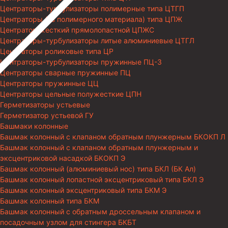
Центраторы-турбулизаторы полимерные типа ЦТГП
Центраторы (из полимерного материала) типа ЦПЖ
Центратор жесткий прямолопастной ЦПЖС
Центраторы-турбулизаторы литые алюминиевые ЦТГЛ
Центраторы роликовые типа ЦР
Центраторы-турбулизаторы пружинные ПЦ-3
Центраторы сварные пружинные ПЦ
Центраторы пружинные ЦЦ
Центраторы цельные полужесткие ЦПН
Герметизаторы устьевые
Герметизатор устьевой ГУ
Башмаки колонные
Башмак колонный с клапаном обратным плунжерным БКОКП Л
Башмак колонный с клапаном обратным плунжерным и
эксцентриковой насадкой БКОКП Э
Башмак колонный (алюминиевый нос) типа БКЛ (БК Ал)
Башмак колонный лопастной эксцентриковый типа БКЛ Э
Башмак колонный эксцентриковый типа БКМ Э
Башмак колонный типа БКМ
Башмак колонный с обратным дроссельным клапаном и
посадочным узлом для стингера БКБТ