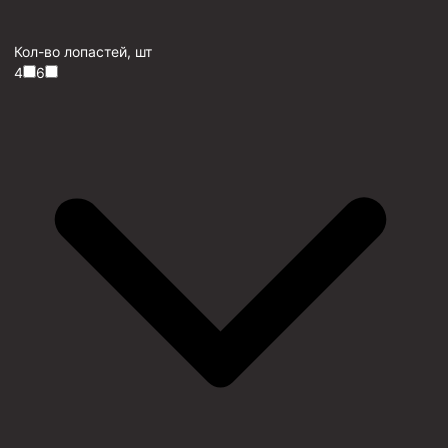
Кол-во лопастей, шт
4
6