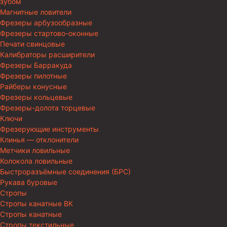
зубом
Магнитные ловители
Фрезеры арбузообразные
Фрезеры стартово-оконные
Печати свинцовые
Калибраторы расширители
Фрезеры Барракуда
Фрезеры пилотные
Райберы конусные
Фрезеры кольцевые
Фрезеры-долота торцевые
Ключи
Фрезерующие инструменты
Клинья — отклонители
Метчики ловильные
Колокола ловильные
Быстроразъёмные соединения (БРС)
Рукава буровые
Стропы
Стропы канатные ВК
Стропы канатные
Стропы текстильные