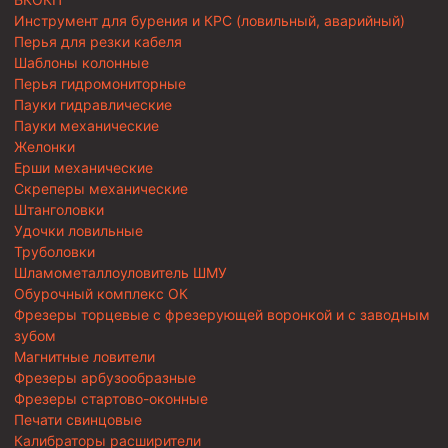
Инструмент для бурения и КРС (ловильный, аварийный)
Перья для резки кабеля
Шаблоны колонные
Перья гидромониторные
Пауки гидравлические
Пауки механические
Желонки
Ерши механические
Скреперы механические
Штанголовки
Удочки ловильные
Труболовки
Шламометаллоуловитель ШМУ
Обурочный комплекс ОК
Фрезеры торцевые с фрезерующей воронкой и с заводным
зубом
Магнитные ловители
Фрезеры арбузообразные
Фрезеры стартово-оконные
Печати свинцовые
Калибраторы расширители