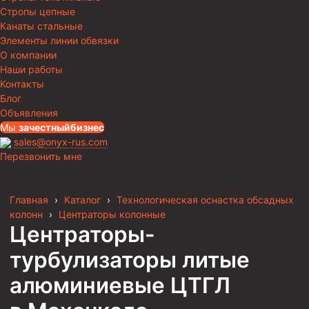
Стропы цепные
Канаты стальные
Элементы линии обвязки
О компании
Наши работы
Контакты
Блог
Объявления
Мы
за
честныйбизнес
sales@onyx-rus.com
Перезвонить мне
Главная
›
Каталог
›
Технологическая оснастка обсадных
колонн
›
Центраторы колонные
Центраторы-
турбулизаторы литые
алюминиевые ЦТГЛ