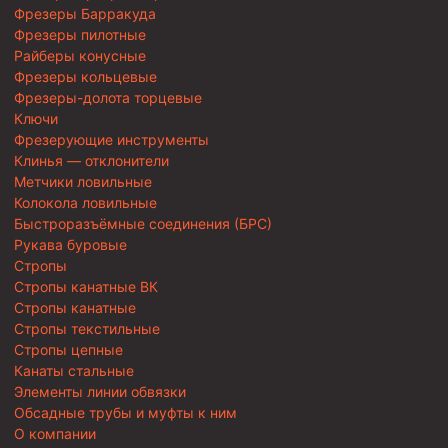
Фрезеры Барракуда
Фрезеры пилотные
Райберы конусные
Фрезеры кольцевые
Фрезеры-долота торцевые
Ключи
Фрезерующие инструменты
Клинья — отклонители
Метчики ловильные
Колокола ловильные
Быстроразъёмные соединения (БРС)
Рукава буровые
Стропы
Стропы канатные ВК
Стропы канатные
Стропы текстильные
Стропы цепные
Канаты стальные
Элементы линии обвязки
Обсадные трубы и муфты к ним
О компании