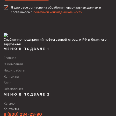
Пробки цементировочные
Я даю свое согласие на обработку персональных данных и
соглашаюсь с
политикой конфиденциальности
Скребки корончатые СК и тросовые СТ
Центраторы колонные
Герметизаторы устьевые
Снабжение предприятий нефтегазовой отрасли РФ и ближнего
Башмаки колонные
зарубежья
МЕНЮ В ПОДВАЛЕ 1
Инструмент для бурения и КРС (ловильный, аварийный)
Главная
Перья для резки кабеля
О компании
Шаблоны колонные
Наши работы
Контакты
Перья гидромониторные
Блог
Пауки гидравлические
Объявления
МЕНЮ В ПОДВАЛЕ 2
Пауки механические
Каталог
Желонки
Контакты
Ерши механические
8 (800) 234-23-90