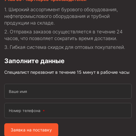
Циркуляционные системы и оборудование для
приготовления и очистки бурового раствора
Широкий ассортимент бурового оборудования,
нефтепромыслового оборудования и трубной
Технологическая оснастка обсадных колонн
продукции на складе.
Патрубки цементировочные ПЦ
Отправка заказов осуществляется в течение 24
Краны шаровые КШЗ
часов, что позволяет сократить время доставки.
Гибкая система скидок для оптовых покупателей.
Головки цементировочные универсальные
Устройство экранирующее для цементирования
Заполните данные
скважин УЭЦС
Специалист перезвонит в течение 15 минут в рабочие часы
Турбулизаторы типа ЦТ
Разъединители резьбовые РР
Ваше имя
Переводники
Кольца ограничительные ПЦ и ЦЦ
Номер телефона
Клапаны обратные
Краны шаровые и пробковые
Заявка на поставку
Муфты ступенчатого цементирования