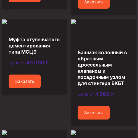
Заказать
Муфта ОТТМ 146
Муфта БТС 324
Муфта БТС 245
Муфта ступенчатого
Муфта БТС 178
цементирования
Муфта БТС 168
типа МСЦЭ
Башмак колонный с
обратным
Муфта ОТТМ 127
40 000
Цена от
₽
дроссельным
клапаном и
Муфта БТС 146
посадочным узлом
Заказать
Муфта ОТТМ 245
для стингера БКБТ
Муфта ОТТМ 324
4 500
Цена от
₽
Муфта ОТТМ 178
Заказать
Муфта ОТТМ 168
Муфта ОТТМ 114
Муфта ОТТГ 168