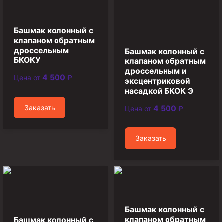
Муфта ОТТГ 146
Муфта ОТТГ 127
Башмак колонный с
клапаном обратным
Муфта ОТТГ 114
дроссельным
Башмак колонный с
БКОКУ
клапаном обратным
Буровое оборудование
дроссельным и
4 500
Цена от
₽
Фонтанная и запорная арматура
эксцентриковой
насадкой БКОК Э
Оборудование для трубопроводов и манифольдов
высокого давления
Заказать
4 500
Цена от
₽
Задвижки буровые
Заказать
Буровые насосы
Противовыбросовое оборудование
Системы верхнего привода (СВП)
Элеваторы трубные
Башмак колонный с
Буровые установки
клапаном обратным
Башмак колонный с