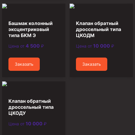
Скреперы механические
Штанголовки
Башмак колонный
Клапан обратный
Удочки ловильные
эксцентриковый
дроссельный типа
типа БКМ Э
ЦКОДМ
Труболовки
4 500
10 000
Цена от
₽
Цена от
₽
Шламометаллоуловитель ШМУ
Обурочный комплекс ОК
Заказать
Заказать
Фрезеры торцевые с фрезерующей воронкой и с
заводным зубом
Магнитные ловители
Фрезеры арбузообразные
Клапан обратный
Фрезеры стартово-оконные
дроссельный типа
Печати свинцовые
ЦКОДУ
Калибраторы расширители
10 000
Цена от
₽
Фрезеры Барракуда