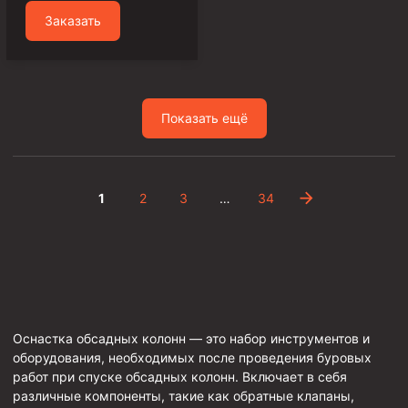
Заказать
Фрезеры пилотные
Райберы конусные
Фрезеры кольцевые
Фрезеры-долота торцевые
Показать ещё
Ключи
Фрезерующие инструменты
1
2
3
…
34
Клинья — отклонители
Метчики ловильные
Колокола ловильные
Быстроразъёмные соединения (БРС)
Рукава буровые
Оснастка обсадных колонн — это набор инструментов и
оборудования, необходимых после проведения буровых
Стропы
работ при спуске обсадных колонн. Включает в себя
Стропы канатные ВК
различные компоненты, такие как обратные клапаны,