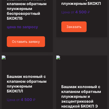
Циркуляционные системы и оборудование для
плунжерным БКОКП
клапаном обратным
приготовления и очистки бурового раствора
плунжерным
4 500
Цена от
₽
Технологическая оснастка обсадных колонн
беспроворотный
БКОКПБ
Патрубки цементировочные ПЦ
цена по запросу
Заказать
Краны шаровые КШЗ
Головки цементировочные универсальные
Оставить заявку
Устройство экранирующее для цементирования
скважин УЭЦС
Турбулизаторы типа ЦТ
Разъединители резьбовые РР
Переводники
Башмак колонный с
клапаном обратным
Кольца ограничительные ПЦ и ЦЦ
плунжерным
Башмак колонный с
Клапаны обратные
БКОКПЛ
клапаном обратным
плунжерным и
Краны шаровые и пробковые
4 500
Цена от
₽
эксцентриковой
насадкой БКОКП Э
Муфты ступенчатого цементирования