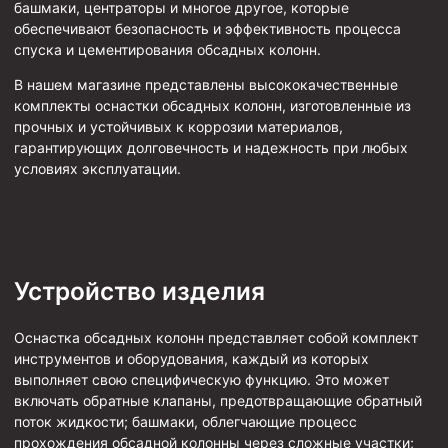
башмаки, центраторы и многое другое, которые
Стропы канатные
обеспечивают безопасность и эффективность процесса
Стропы текстильные
спуска и цементирования обсадных колонн.
Стропы цепные
В нашем магазине представлены высококачественные
комплекты оснастки обсадных колонн, изготовленные из
Канаты стальные
прочных и устойчивых к коррозии материалов,
гарантирующих долговечность и надежность при любых
Элементы линии обвязки
условиях эксплуатации.
Устройство изделия
Оснастка обсадных колонн представляет собой комплект
инструментов и оборудования, каждый из которых
выполняет свою специфическую функцию. Это может
включать обратные клапаны, предотвращающие обратный
поток жидкости; башмаки, облегчающие процесс
прохождения обсадной колонны через сложные участки;