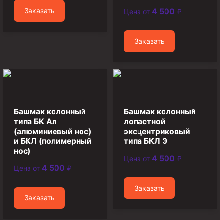
Заказать
4 500
Цена от
₽
Пробки цементировочные
Скребки корончатые СК и тросовые СТ
Заказать
Центраторы колонные
Герметизаторы устьевые
Башмаки колонные
Инструмент для бурения и КРС (ловильный, аварийный)
Башмак колонный
Башмак колонный
Перья для резки кабеля
типа БК Ал
лопастной
(алюминиевый нос)
эксцентриковый
Шаблоны колонные
и БКЛ (полимерный
типа БКЛ Э
Перья гидромониторные
нос)
4 500
Цена от
₽
Пауки гидравлические
4 500
Цена от
₽
Пауки механические
Заказать
Желонки
Заказать
Ерши механические