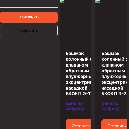
Муфта ОТТМ 146
Применить
Муфта БТС 324
Муфта БТС 245
Сбросить
Муфта БТС 178
Муфта БТС 168
Башмак
Башмак
Муфта ОТТМ 127
колонный с
колонный с
клапаном
клапаном
Муфта БТС 146
обратным
обратным
плунжерным и
плунжерны
Муфта ОТТМ 245
эксцентриковой
эксцентрик
Муфта ОТТМ 324
насадкой
насадкой
БКОКП Э-178
БКОКП Э-2
Муфта ОТТМ 178
цена по
цена по
Муфта ОТТМ 168
запросу
запросу
Муфта ОТТМ 114
Муфта ОТТГ 168
Оставить
Оставить