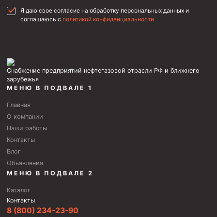
Скреперы механические
Я даю свое согласие на обработку персональных данных и
соглашаюсь с
политикой конфиденциальности
Штанголовки
Удочки ловильные
Труболовки
Снабжение предприятий нефтегазовой отрасли РФ и ближнего
Шламометаллоуловитель ШМУ
зарубежья
МЕНЮ В ПОДВАЛЕ 1
Обурочный комплекс ОК
Главная
Фрезеры торцевые с фрезерующей воронкой и с
заводным зубом
О компании
Наши работы
Магнитные ловители
Контакты
Фрезеры арбузообразные
Блог
Объявления
Фрезеры стартово-оконные
МЕНЮ В ПОДВАЛЕ 2
Печати свинцовые
Каталог
Калибраторы расширители
Контакты
8 (800) 234-23-90
Фрезеры Барракуда