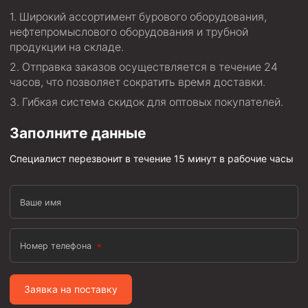
Широкий ассортимент бурового оборудования,
Пробки цементировочные
нефтепромыслового оборудования и трубной
Скребки корончатые СК и тросовые СТ
продукции на складе.
Центраторы колонные
Отправка заказов осуществляется в течение 24
часов, что позволяет сократить время доставки.
Герметизаторы устьевые
Гибкая система скидок для оптовых покупателей.
Башмаки колонные
Заполните данные
Инструмент для бурения и КРС (ловильный, аварийный)
Специалист перезвонит в течение 15 минут в рабочие часы
Перья для резки кабеля
Шаблоны колонные
Ваше имя
Перья гидромониторные
Пауки гидравлические
Номер телефона
Пауки механические
Желонки
Заявка на поставку
Ерши механические