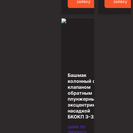
заявку
заявку
Муфта ОТТГ 146
Муфта ОТТГ 127
Муфта ОТТГ 114
Буровое оборудование
Фонтанная и запорная арматура
Оборудование для трубопроводов и манифольдов
высокого давления
Задвижки буровые
Башмак
колонный с
Буровые насосы
клапаном
обратным
Противовыбросовое оборудование
плунжерным и
Системы верхнего привода (СВП)
эксцентриковой
насадкой
Элеваторы трубные
БКОКП Э-324
Буровые установки
цена по
запросу