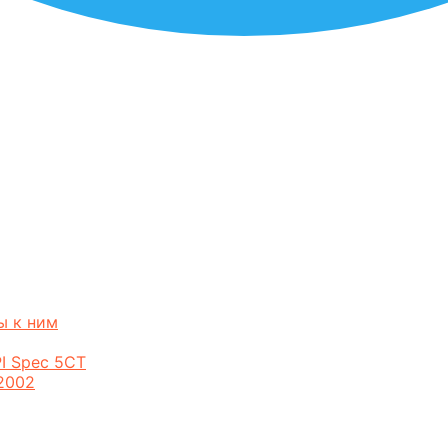
ы к ним
I Spec 5CT
2002