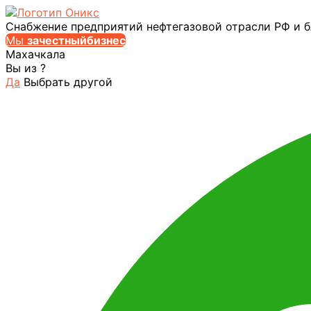
Снабжение предприятий нефтегазовой отрасли РФ и 
Мы
за
честныйбизнес
Махачкала
Вы из
?
Да
Выбрать другой