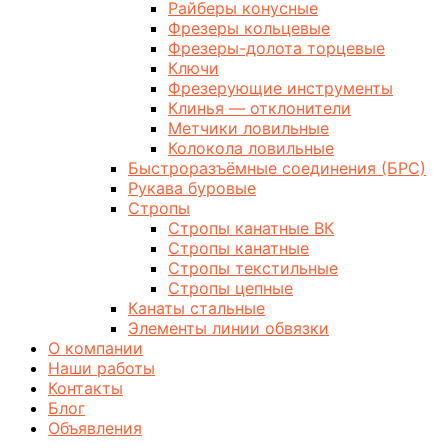
Райберы конусные
Фрезеры кольцевые
Фрезеры-долота торцевые
Ключи
Фрезерующие инструменты
Клинья — отклонители
Метчики ловильные
Колокола ловильные
Быстроразъёмные соединения (БРС)
Рукава буровые
Стропы
Стропы канатные ВК
Стропы канатные
Стропы текстильные
Стропы цепные
Канаты стальные
Элементы линии обвязки
О компании
Наши работы
Контакты
Блог
Объявления