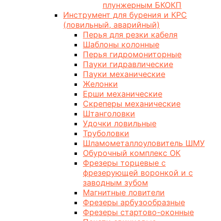
плунжерным БКОКП
Инструмент для бурения и КРС
(ловильный, аварийный)
Перья для резки кабеля
Шаблоны колонные
Перья гидромониторные
Пауки гидравлические
Пауки механические
Желонки
Ерши механические
Скреперы механические
Штанголовки
Удочки ловильные
Труболовки
Шламометаллоуловитель ШМУ
Обурочный комплекс ОК
Фрезеры торцевые с
фрезерующей воронкой и с
заводным зубом
Магнитные ловители
Фрезеры арбузообразные
Фрезеры стартово-оконные