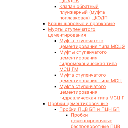
ЦКОДПБ
Клапан обратный
плунжерный (муфта
поплавковая) ЦКОДП
Краны шаровые и пробковые
Муфты ступенчатого
цементирования
Муфта ступечатого
цементирования типа МСЦЭ
Муфты ступенчатого
цементирования
гидромеханическая типа
МСЦ ГМ
Муфта ступенчатого
цементирования типа МСЦ
Муфта ступенчатого
цементирования
гидравлическая типа МСЦ Г
Пробки цементировочные
Пробки ПЦВ БП и ПЦН БП
Пробки
цементировочные
беспроворотные ПЦВ