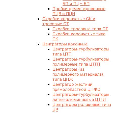
БП и ПЦН БП
Пробки цементировочные
ПЦВ и ПЦН
Скребки корончатые СК и
тросовые СТ
Скребки тросовые типа СТ
Скребки корончатые типа
СК
Центраторы колонные
Центраторы-турбулизаторы
типа ЦТГ
Центраторы-турбулизаторы
полимерные типа ЦТГП
Центраторы (из
полимерного материала)
типа ЦПЖ
Центратор жесткий
прямолопастной ЦПЖС
Центраторы-турбулизаторы
литые алюминиевые ЦТГЛ
Центраторы роликовые типа
ЦР