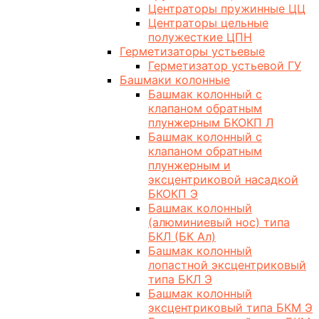
Центраторы пружинные ЦЦ
Центраторы цельные
полужесткие ЦПН
Герметизаторы устьевые
Герметизатор устьевой ГУ
Башмаки колонные
Башмак колонный с
клапаном обратным
плунжерным БКОКП Л
Башмак колонный с
клапаном обратным
плунжерным и
эксцентриковой насадкой
БКОКП Э
Башмак колонный
(алюминиевый нос) типа
БКЛ (БК Ал)
Башмак колонный
лопастной эксцентриковый
типа БКЛ Э
Башмак колонный
эксцентриковый типа БКМ Э