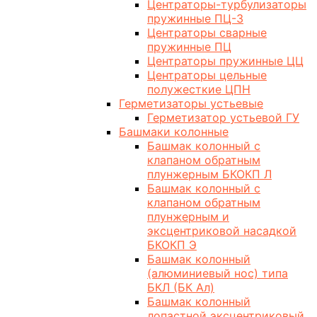
Центраторы-турбулизаторы
пружинные ПЦ-3
Центраторы сварные
пружинные ПЦ
Центраторы пружинные ЦЦ
Центраторы цельные
полужесткие ЦПН
Герметизаторы устьевые
Герметизатор устьевой ГУ
Башмаки колонные
Башмак колонный с
клапаном обратным
плунжерным БКОКП Л
Башмак колонный с
клапаном обратным
плунжерным и
эксцентриковой насадкой
БКОКП Э
Башмак колонный
(алюминиевый нос) типа
БКЛ (БК Ал)
Башмак колонный
лопастной эксцентриковый