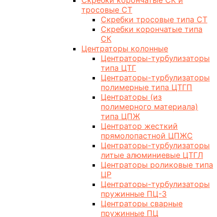
Скребки корончатые СК и
тросовые СТ
Скребки тросовые типа СТ
Скребки корончатые типа
СК
Центраторы колонные
Центраторы-турбулизаторы
типа ЦТГ
Центраторы-турбулизаторы
полимерные типа ЦТГП
Центраторы (из
полимерного материала)
типа ЦПЖ
Центратор жесткий
прямолопастной ЦПЖС
Центраторы-турбулизаторы
литые алюминиевые ЦТГЛ
Центраторы роликовые типа
ЦР
Центраторы-турбулизаторы
пружинные ПЦ-3
Центраторы сварные
пружинные ПЦ