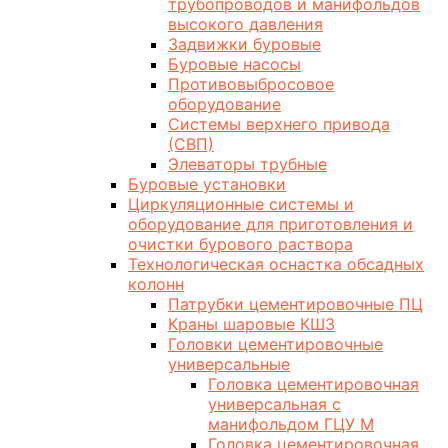
трубопроводов и манифольдов
высокого давления
Задвижки буровые
Буровые насосы
Противовыбросовое
оборудование
Системы верхнего привода
(СВП)
Элеваторы трубные
Буровые установки
Циркуляционные системы и
оборудование для приготовления и
очистки бурового раствора
Технологическая оснастка обсадных
колонн
Патрубки цементировочные ПЦ
Краны шаровые КШЗ
Головки цементировочные
универсальные
Головка цементировочная
универсальная с
манифольдом ГЦУ М
Головка цементировочная