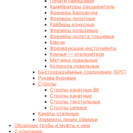
Печати свинцовые
Калибраторы расширители
Фрезеры Барракуда
Фрезеры пилотные
Райберы конусные
Фрезеры кольцевые
Фрезеры-долота торцевые
Ключи
Фрезерующие инструменты
Клинья — отклонители
Метчики ловильные
Колокола ловильные
Быстроразъёмные соединения (БРС)
Рукава буровые
Стропы
Стропы канатные ВК
Стропы канатные
Стропы текстильные
Стропы цепные
Канаты стальные
Элементы линии обвязки
Обсадные трубы и муфты к ним
О компании