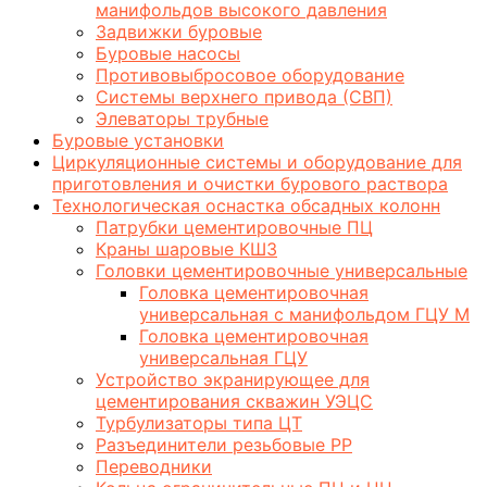
манифольдов высокого давления
Задвижки буровые
Буровые насосы
Противовыбросовое оборудование
Системы верхнего привода (СВП)
Элеваторы трубные
Буровые установки
Циркуляционные системы и оборудование для
приготовления и очистки бурового раствора
Технологическая оснастка обсадных колонн
Патрубки цементировочные ПЦ
Краны шаровые КШЗ
Головки цементировочные универсальные
Головка цементировочная
универсальная с манифольдом ГЦУ М
Головка цементировочная
универсальная ГЦУ
Устройство экранирующее для
цементирования скважин УЭЦС
Турбулизаторы типа ЦТ
Разъединители резьбовые РР
Переводники