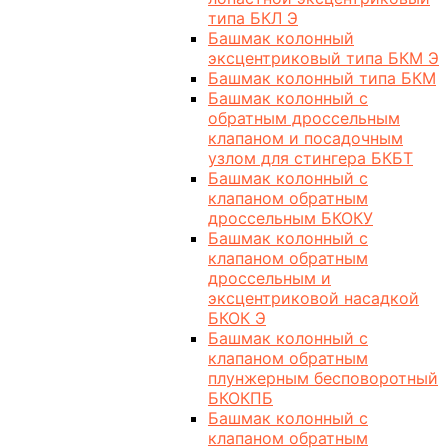
типа БКЛ Э
Башмак колонный
эксцентриковый типа БКМ Э
Башмак колонный типа БКМ
Башмак колонный с
обратным дроссельным
клапаном и посадочным
узлом для стингера БКБТ
Башмак колонный с
клапаном обратным
дроссельным БКОКУ
Башмак колонный с
клапаном обратным
дроссельным и
эксцентриковой насадкой
БКОК Э
Башмак колонный с
клапаном обратным
плунжерным бесповоротный
БКОКПБ
Башмак колонный с
клапаном обратным