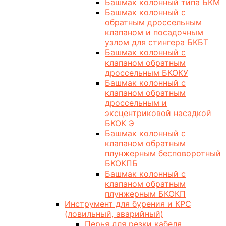
Башмак колонный типа БКМ
Башмак колонный с
обратным дроссельным
клапаном и посадочным
узлом для стингера БКБТ
Башмак колонный с
клапаном обратным
дроссельным БКОКУ
Башмак колонный с
клапаном обратным
дроссельным и
эксцентриковой насадкой
БКОК Э
Башмак колонный с
клапаном обратным
плунжерным бесповоротный
БКОКПБ
Башмак колонный с
клапаном обратным
плунжерным БКОКП
Инструмент для бурения и КРС
(ловильный, аварийный)
Перья для резки кабеля