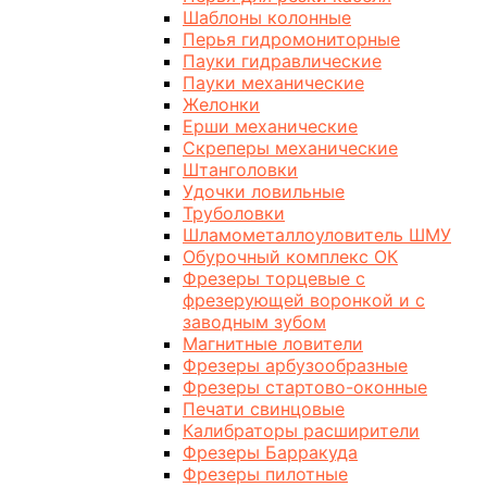
Шаблоны колонные
Перья гидромониторные
Пауки гидравлические
Пауки механические
Желонки
Ерши механические
Скреперы механические
Штанголовки
Удочки ловильные
Труболовки
Шламометаллоуловитель ШМУ
Обурочный комплекс ОК
Фрезеры торцевые с
фрезерующей воронкой и с
заводным зубом
Магнитные ловители
Фрезеры арбузообразные
Фрезеры стартово-оконные
Печати свинцовые
Калибраторы расширители
Фрезеры Барракуда
Фрезеры пилотные