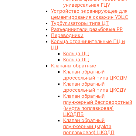
универсальная ГЦУ
Устройство экранирующее для
цементирования скважин УЭЦС
Турбулизаторы типа ЦТ
Разъединители резьбовые РР
Переводники
Кольца ограничительные ПЦ и
ЦЦ
Кольца ЦЦ
Кольца ПЦ
Клапаны обратные
Клапан обратный
дроссельный типа ЦКОДМ
Клапан обратный
дроссельный типа ЦКОДУ
Клапан обратный
плунжерный бесповоротный
(муфта поплавковая)
ЦКОДПБ
Клапан обратный
плунжерный (муфта
поплавковая) ЦКОДП