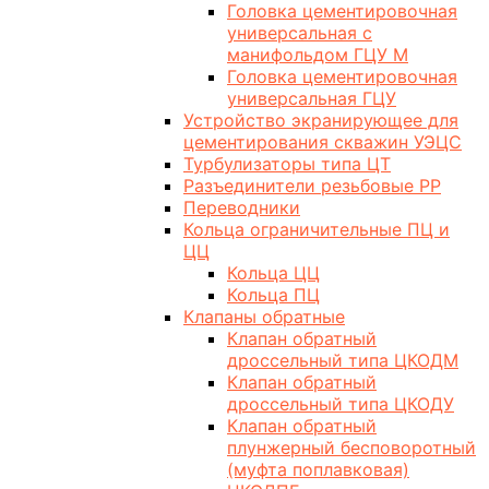
Головка цементировочная
универсальная с
манифольдом ГЦУ М
Головка цементировочная
универсальная ГЦУ
Устройство экранирующее для
цементирования скважин УЭЦС
Турбулизаторы типа ЦТ
Разъединители резьбовые РР
Переводники
Кольца ограничительные ПЦ и
ЦЦ
Кольца ЦЦ
Кольца ПЦ
Клапаны обратные
Клапан обратный
дроссельный типа ЦКОДМ
Клапан обратный
дроссельный типа ЦКОДУ
Клапан обратный
плунжерный бесповоротный
(муфта поплавковая)