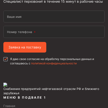
Специалист перезвонит в течение 15 минут в рабочие часы
Муфта ОТТГ 146
Муфта ОТТГ 127
Ваше имя
Муфта ОТТГ 114
Буровое оборудование
Номер телефона
Фонтанная и запорная арматура
Заявка на поставку
Оборудование для трубопроводов и манифольдов
высокого давления
Я даю свое согласие на обработку персональных данных и
Задвижки буровые
соглашаюсь с
политикой конфиденциальности
Буровые насосы
Противовыбросовое оборудование
Системы верхнего привода (СВП)
Снабжение предприятий нефтегазовой отрасли РФ и ближнего
Элеваторы трубные
зарубежья
МЕНЮ В ПОДВАЛЕ 1
Буровые установки
Главная