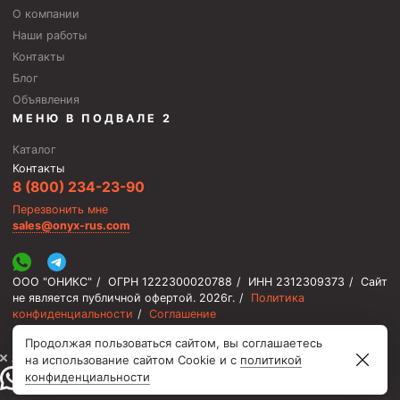
Циркуляционные системы и оборудование для
О компании
приготовления и очистки бурового раствора
Наши работы
Технологическая оснастка обсадных колонн
Контакты
Патрубки цементировочные ПЦ
Блог
Объявления
Краны шаровые КШЗ
МЕНЮ В ПОДВАЛЕ 2
Головки цементировочные универсальные
Каталог
Устройство экранирующее для цементирования
Контакты
скважин УЭЦС
8 (800) 234-23-90
Перезвонить мне
Турбулизаторы типа ЦТ
sales@onyx-rus.com
Разъединители резьбовые РР
Переводники
ООО "ОНИКС"
/
ОГРН 1222300020788
/
ИНН 2312309373
/
Сайт
не является публичной офертой.
2026г.
/
Политика
Кольца ограничительные ПЦ и ЦЦ
конфиденциальности
/
Соглашение
Клапаны обратные
Продолжая пользоваться сайтом, вы соглашаетесь
⚡️ Мы онлайн, ответим быстро
на использование сайтом Cookie и с
политикой
Краны шаровые и пробковые
конфиденциальности
Муфты ступенчатого цементирования