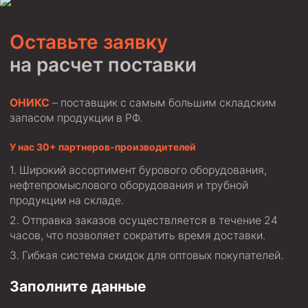
Муфта ОТТМ 146
Оставьте заявку
Муфта БТС 324
на расчет поставки
Муфта БТС 245
Муфта БТС 178
ОНИКС
– поставщик с самым большим складским
Муфта БТС 168
запасом продукции в РФ.
Муфта ОТТМ 127
У нас 30+ партнеров-производителей
Муфта БТС 146
Широкий ассортимент бурового оборудования,
Муфта ОТТМ 245
нефтепромыслового оборудования и трубной
продукции на складе.
Муфта ОТТМ 324
Отправка заказов осуществляется в течение 24
Муфта ОТТМ 178
часов, что позволяет сократить время доставки.
Муфта ОТТМ 168
Гибкая система скидок для оптовых покупателей.
Муфта ОТТМ 114
Заполните данные
Муфта ОТТГ 168