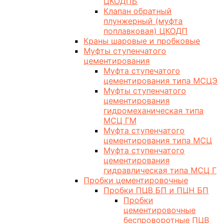
ЦКОДПБ
Клапан обратный
плунжерный (муфта
поплавковая) ЦКОДП
Краны шаровые и пробковые
Муфты ступенчатого
цементирования
Муфта ступечатого
цементирования типа МСЦЭ
Муфты ступенчатого
цементирования
гидромеханическая типа
МСЦ ГМ
Муфта ступенчатого
цементирования типа МСЦ
Муфта ступенчатого
цементирования
гидравлическая типа МСЦ Г
Пробки цементировочные
Пробки ПЦВ БП и ПЦН БП
Пробки
цементировочные
беспроворотные ПЦВ