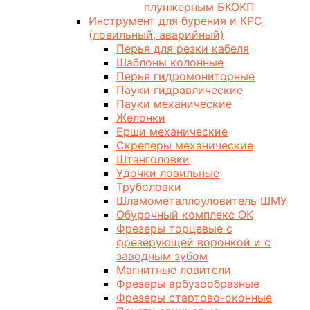
плунжерным БКОКП
Инструмент для бурения и КРС
(ловильный, аварийный)
Перья для резки кабеля
Шаблоны колонные
Перья гидромониторные
Пауки гидравлические
Пауки механические
Желонки
Ерши механические
Скреперы механические
Штанголовки
Удочки ловильные
Труболовки
Шламометаллоуловитель ШМУ
Обурочный комплекс ОК
Фрезеры торцевые с
фрезерующей воронкой и с
заводным зубом
Магнитные ловители
Фрезеры арбузообразные
Фрезеры стартово-оконные