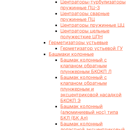
Центраторы-турбулизаторы
пружинные ПЦ-3
Центраторы сварные
пружинные ПЦ
Центраторы пружинные ЦЦ
Центраторы цельные
полужесткие ЦПН
Герметизаторы устьевые
Герметизатор устьевой ГУ
Башмаки колонные
Башмак колонный с
клапаном обратным
плунжерным БКОКП Л
Башмак колонный с
клапаном обратным
плунжерным и
эксцентриковой насадкой
БКОКП Э
Башмак колонный
(алюминиевый нос) типа
БКЛ (БК Ал)
Башмак колонный
лопастной эксцентриковый