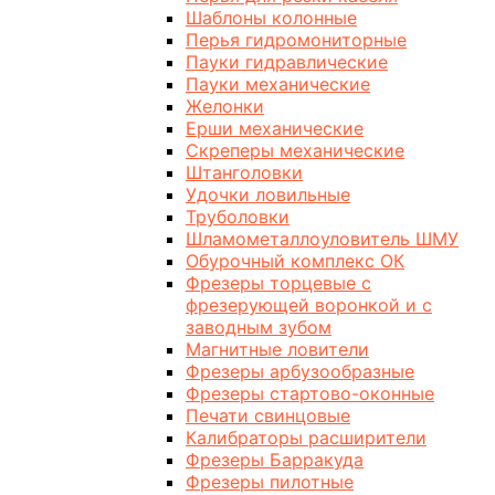
Шаблоны колонные
Перья гидромониторные
Пауки гидравлические
Пауки механические
Желонки
Ерши механические
Скреперы механические
Штанголовки
Удочки ловильные
Труболовки
Шламометаллоуловитель ШМУ
Обурочный комплекс ОК
Фрезеры торцевые с
фрезерующей воронкой и с
заводным зубом
Магнитные ловители
Фрезеры арбузообразные
Фрезеры стартово-оконные
Печати свинцовые
Калибраторы расширители
Фрезеры Барракуда
Фрезеры пилотные