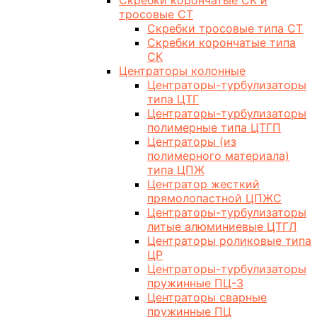
Скребки корончатые СК и
тросовые СТ
Скребки тросовые типа СТ
Скребки корончатые типа
СК
Центраторы колонные
Центраторы-турбулизаторы
типа ЦТГ
Центраторы-турбулизаторы
полимерные типа ЦТГП
Центраторы (из
полимерного материала)
типа ЦПЖ
Центратор жесткий
прямолопастной ЦПЖС
Центраторы-турбулизаторы
литые алюминиевые ЦТГЛ
Центраторы роликовые типа
ЦР
Центраторы-турбулизаторы
пружинные ПЦ-3
Центраторы сварные
пружинные ПЦ