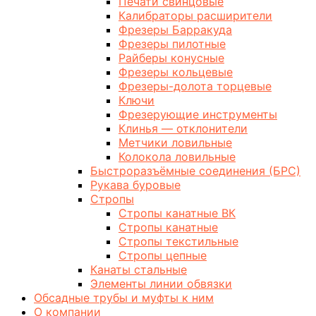
Печати свинцовые
Калибраторы расширители
Фрезеры Барракуда
Фрезеры пилотные
Райберы конусные
Фрезеры кольцевые
Фрезеры-долота торцевые
Ключи
Фрезерующие инструменты
Клинья — отклонители
Метчики ловильные
Колокола ловильные
Быстроразъёмные соединения (БРС)
Рукава буровые
Стропы
Стропы канатные ВК
Стропы канатные
Стропы текстильные
Стропы цепные
Канаты стальные
Элементы линии обвязки
Обсадные трубы и муфты к ним
О компании