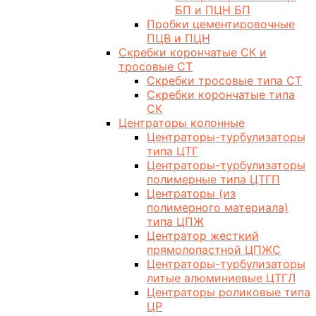
БП и ПЦН БП
Пробки цементировочные
ПЦВ и ПЦН
Скребки корончатые СК и
тросовые СТ
Скребки тросовые типа СТ
Скребки корончатые типа
СК
Центраторы колонные
Центраторы-турбулизаторы
типа ЦТГ
Центраторы-турбулизаторы
полимерные типа ЦТГП
Центраторы (из
полимерного материала)
типа ЦПЖ
Центратор жесткий
прямолопастной ЦПЖС
Центраторы-турбулизаторы
литые алюминиевые ЦТГЛ
Центраторы роликовые типа
ЦР