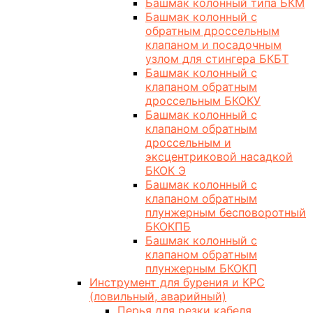
Башмак колонный типа БКМ
Башмак колонный с
обратным дроссельным
клапаном и посадочным
узлом для стингера БКБТ
Башмак колонный с
клапаном обратным
дроссельным БКОКУ
Башмак колонный с
клапаном обратным
дроссельным и
эксцентриковой насадкой
БКОК Э
Башмак колонный с
клапаном обратным
плунжерным бесповоротный
БКОКПБ
Башмак колонный с
клапаном обратным
плунжерным БКОКП
Инструмент для бурения и КРС
(ловильный, аварийный)
Перья для резки кабеля