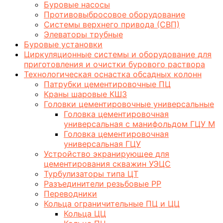
Буровые насосы
Противовыбросовое оборудование
Системы верхнего привода (СВП)
Элеваторы трубные
Буровые установки
Циркуляционные системы и оборудование для
приготовления и очистки бурового раствора
Технологическая оснастка обсадных колонн
Патрубки цементировочные ПЦ
Краны шаровые КШЗ
Головки цементировочные универсальные
Головка цементировочная
универсальная с манифольдом ГЦУ М
Головка цементировочная
универсальная ГЦУ
Устройство экранирующее для
цементирования скважин УЭЦС
Турбулизаторы типа ЦТ
Разъединители резьбовые РР
Переводники
Кольца ограничительные ПЦ и ЦЦ
Кольца ЦЦ