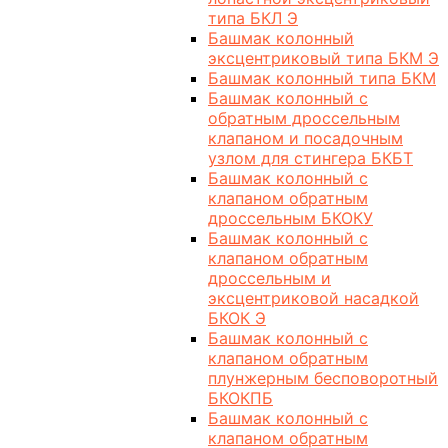
типа БКЛ Э
Башмак колонный
эксцентриковый типа БКМ Э
Башмак колонный типа БКМ
Башмак колонный с
обратным дроссельным
клапаном и посадочным
узлом для стингера БКБТ
Башмак колонный с
клапаном обратным
дроссельным БКОКУ
Башмак колонный с
клапаном обратным
дроссельным и
эксцентриковой насадкой
БКОК Э
Башмак колонный с
клапаном обратным
плунжерным бесповоротный
БКОКПБ
Башмак колонный с
клапаном обратным