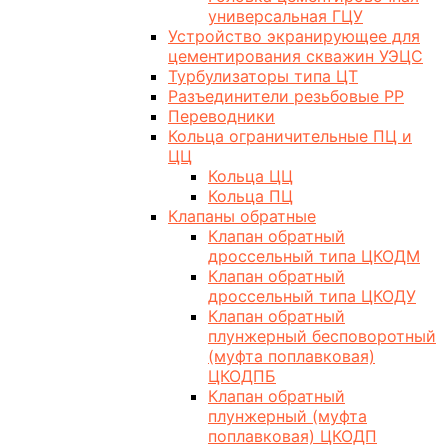
универсальная ГЦУ
Устройство экранирующее для
цементирования скважин УЭЦС
Турбулизаторы типа ЦТ
Разъединители резьбовые РР
Переводники
Кольца ограничительные ПЦ и
ЦЦ
Кольца ЦЦ
Кольца ПЦ
Клапаны обратные
Клапан обратный
дроссельный типа ЦКОДМ
Клапан обратный
дроссельный типа ЦКОДУ
Клапан обратный
плунжерный бесповоротный
(муфта поплавковая)
ЦКОДПБ
Клапан обратный
плунжерный (муфта
поплавковая) ЦКОДП