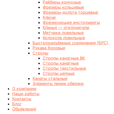
Райберы конусные
Фрезеры кольцевые
Фрезеры-долота торцевые
Ключи
Фрезерующие инструменты
Клинья — отклонители
Метчики ловильные
Колокола ловильные
Быстроразъёмные соединения (БРС)
Рукава буровые
Стропы
Стропы канатные ВК
Стропы канатные
Стропы текстильные
Стропы цепные
Канаты стальные
Элементы линии обвязки
О компании
Наши работы
Контакты
Блог
Объявления