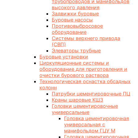
трубопроводов и манифольдов
высокого давления
Задвижки буровые
Буровые насосы
Противовыбросовое
оборудование
Системы верхнего привода
(СВП)
Элеваторы трубные
Буровые установки
Циркуляционные системы и
оборудование для приготовления и
очистки бурового раствора
Технологическая оснастка обсадных
колонн
Патрубки цементировочные ПЦ
Краны шаровые КШЗ
Головки цементировочные
универсальные
Головка цементировочная
универсальная с
манифольдом ГЦУ М
Головка цементировочная