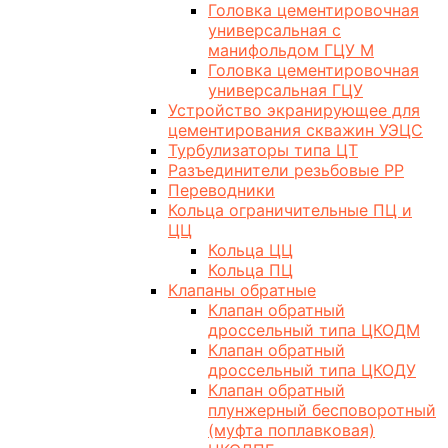
Головка цементировочная
универсальная с
манифольдом ГЦУ М
Головка цементировочная
универсальная ГЦУ
Устройство экранирующее для
цементирования скважин УЭЦС
Турбулизаторы типа ЦТ
Разъединители резьбовые РР
Переводники
Кольца ограничительные ПЦ и
ЦЦ
Кольца ЦЦ
Кольца ПЦ
Клапаны обратные
Клапан обратный
дроссельный типа ЦКОДМ
Клапан обратный
дроссельный типа ЦКОДУ
Клапан обратный
плунжерный бесповоротный
(муфта поплавковая)