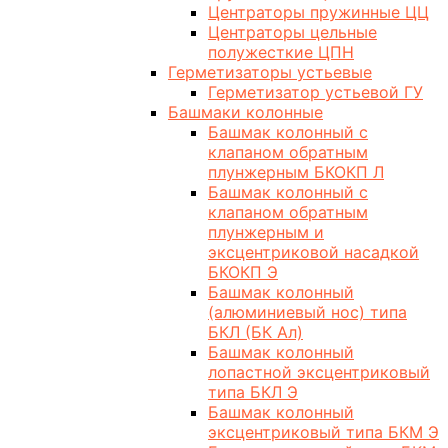
Центраторы пружинные ЦЦ
Центраторы цельные
полужесткие ЦПН
Герметизаторы устьевые
Герметизатор устьевой ГУ
Башмаки колонные
Башмак колонный с
клапаном обратным
плунжерным БКОКП Л
Башмак колонный с
клапаном обратным
плунжерным и
эксцентриковой насадкой
БКОКП Э
Башмак колонный
(алюминиевый нос) типа
БКЛ (БК Ал)
Башмак колонный
лопастной эксцентриковый
типа БКЛ Э
Башмак колонный
эксцентриковый типа БКМ Э