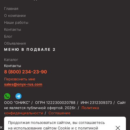
Пробки цементировочные
Главная
О компании
Скребки корончатые СК и тросовые СТ
Наши работы
Центраторы колонные
Контакты
Герметизаторы устьевые
Блог
Объявления
Башмаки колонные
МЕНЮ В ПОДВАЛЕ 2
Инструмент для бурения и КРС (ловильный, аварийный)
Каталог
Контакты
Перья для резки кабеля
8 (800) 234-23-90
Шаблоны колонные
Перезвонить мне
sales@onyx-rus.com
Перья гидромониторные
Пауки гидравлические
ООО "ОНИКС"
/
ОГРН 1222300020788
/
ИНН 2312309373
/
Сайт
Пауки механические
не является публичной офертой.
2026г.
/
Политика
конфиденциальности
/
Соглашение
Желонки
Продолжая пользоваться сайтом, вы соглашаетесь
Ерши механические
⚡️ Мы онлайн, ответим быстро
на использование сайтом Cookie и с
политикой