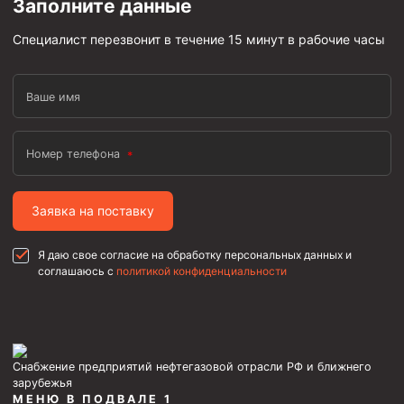
Заполните данные
Циркуляционные системы и оборудование для
приготовления и очистки бурового раствора
Специалист перезвонит в течение 15 минут в рабочие часы
Технологическая оснастка обсадных колонн
Патрубки цементировочные ПЦ
Ваше имя
Краны шаровые КШЗ
Головки цементировочные универсальные
Номер телефона
Устройство экранирующее для цементирования
скважин УЭЦС
Заявка на поставку
Турбулизаторы типа ЦТ
Разъединители резьбовые РР
Я даю свое согласие на обработку персональных данных и
соглашаюсь с
политикой конфиденциальности
Переводники
Кольца ограничительные ПЦ и ЦЦ
Клапаны обратные
Краны шаровые и пробковые
Снабжение предприятий нефтегазовой отрасли РФ и ближнего
зарубежья
Муфты ступенчатого цементирования
МЕНЮ В ПОДВАЛЕ 1