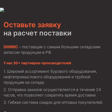
Муфта ОТТГ 146
Муфта ОТТГ 127
Муфта ОТТГ 114
Оставьте заявку
на расчет поставки
Буровое оборудование
Фонтанная и запорная арматура
ОНИКС
– поставщик с самым большим складским
Оборудование для трубопроводов и манифольдов
запасом продукции в РФ.
высокого давления
Задвижки буровые
У нас 30+ партнеров-производителей
Буровые насосы
Широкий ассортимент бурового оборудования,
нефтепромыслового оборудования и трубной
Противовыбросовое оборудование
продукции на складе.
Системы верхнего привода (СВП)
Отправка заказов осуществляется в течение 24
часов, что позволяет сократить время доставки.
Элеваторы трубные
Гибкая система скидок для оптовых покупателей.
Буровые установки