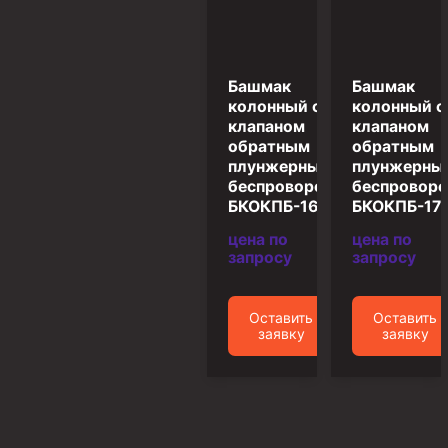
Муфта ОТТМ 146
Муфта БТС 324
Башмак
Башмак
Муфта БТС 245
колонный с
колонный с
клапаном
клапаном
Муфта БТС 178
обратным
обратным
плунжерным
плунжерны
Муфта БТС 168
беспроворотный
беспровор
Муфта ОТТМ 127
БКОКПБ-168
БКОКПБ-17
Муфта БТС 146
цена по
цена по
запросу
запросу
Муфта ОТТМ 245
Муфта ОТТМ 324
Оставить
Оставить
Муфта ОТТМ 178
заявку
заявку
Муфта ОТТМ 168
Муфта ОТТМ 114
Муфта ОТТГ 168