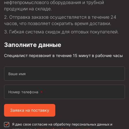
Циркуляционные системы и оборудование для
нефтепромыслового оборудования и трубной
приготовления и очистки бурового раствора
продукции на складе.
Технологическая оснастка обсадных колонн
Отправка заказов осуществляется в течение 24
часов, что позволяет сократить время доставки.
Патрубки цементировочные ПЦ
Гибкая система скидок для оптовых покупателей.
Краны шаровые КШЗ
Заполните данные
Головки цементировочные универсальные
Устройство экранирующее для цементирования
Специалист перезвонит в течение 15 минут в рабочие часы
скважин УЭЦС
Турбулизаторы типа ЦТ
Ваше имя
Разъединители резьбовые РР
Переводники
Номер телефона
Кольца ограничительные ПЦ и ЦЦ
Клапаны обратные
Заявка на поставку
Краны шаровые и пробковые
Я даю свое согласие на обработку персональных данных и
Муфты ступенчатого цементирования