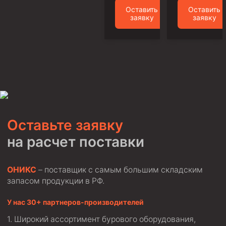
Оставить
Оставить
Муфта ОТТГ 146
заявку
заявку
Муфта ОТТГ 127
Муфта ОТТГ 114
Буровое оборудование
Фонтанная и запорная арматура
Оборудование для трубопроводов и манифольдов
высокого давления
Оставьте заявку
Задвижки буровые
на расчет поставки
Буровые насосы
Противовыбросовое оборудование
ОНИКС
– поставщик с самым большим складским
Системы верхнего привода (СВП)
запасом продукции в РФ.
Элеваторы трубные
У нас 30+ партнеров-производителей
Буровые установки
Широкий ассортимент бурового оборудования,