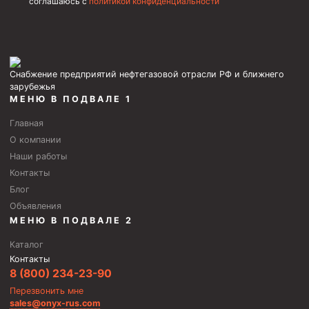
соглашаюсь с
политикой конфиденциальности
Пробки цементировочные
Скребки корончатые СК и тросовые СТ
Центраторы колонные
Снабжение предприятий нефтегазовой отрасли РФ и ближнего
Герметизаторы устьевые
зарубежья
МЕНЮ В ПОДВАЛЕ 1
Башмаки колонные
Главная
Инструмент для бурения и КРС (ловильный, аварийный)
О компании
Наши работы
Перья для резки кабеля
Контакты
Шаблоны колонные
Блог
Объявления
Перья гидромониторные
МЕНЮ В ПОДВАЛЕ 2
Пауки гидравлические
Каталог
Пауки механические
Контакты
8 (800) 234-23-90
Желонки
Перезвонить мне
Ерши механические
sales@onyx-rus.com