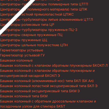
Центраторы-турбулизаторы полимерные типа ЦТГП
Центраторы (из полимерного материала) типа ЦПЖ
Центратор жесткий прямолопастной ЦПЖС
Центраторы-турбулизаторы литые алюминиевые ЦТГЛ
Центраторы роликовые типа ЦР
Центраторы-турбулизаторы пружинные ПЦ-3
Центраторы сварные пружинные ПЦ
Центраторы пружинные ЦЦ
Центраторы цельные полужесткие ЦПН
Герметизаторы устьевые
Герметизатор устьевой ГУ
Башмаки колонные
Башмак колонный с клапаном обратным плунжерным БКОКП Л
Башмак колонный с клапаном обратным плунжерным и
эксцентриковой насадкой БКОКП Э
Башмак колонный (алюминиевый нос) типа БКЛ (БК Ал)
Башмак колонный лопастной эксцентриковый типа БКЛ Э
Башмак колонный эксцентриковый типа БКМ Э
Башмак колонный типа БКМ
Башмак колонный с обратным дроссельным клапаном и
посадочным узлом для стингера БКБТ