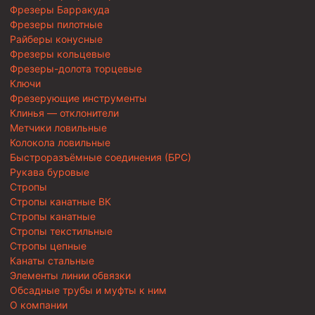
Фрезеры Барракуда
Фрезеры пилотные
Райберы конусные
Фрезеры кольцевые
Фрезеры-долота торцевые
Ключи
Фрезерующие инструменты
Клинья — отклонители
Метчики ловильные
Колокола ловильные
Быстроразъёмные соединения (БРС)
Рукава буровые
Стропы
Стропы канатные ВК
Стропы канатные
Стропы текстильные
Стропы цепные
Канаты стальные
Элементы линии обвязки
Обсадные трубы и муфты к ним
О компании