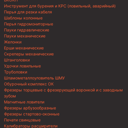
Инструмент для бурения и КРС (ловильный, аварийный)
Перья для резки кабеля
Шаблоны колонные
Перья гидромониторные
Пауки гидравлические
Пауки механические
Желонки
Ерши механические
Скреперы механические
Штанголовки
Удочки ловильные
Труболовки
Шламометаллоуловитель ШМУ
Обурочный комплекс ОК
Фрезеры торцевые с фрезерующей воронкой и с заводным
зубом
Магнитные ловители
Фрезеры арбузообразные
Фрезеры стартово-оконные
Печати свинцовые
Калибраторы расширители