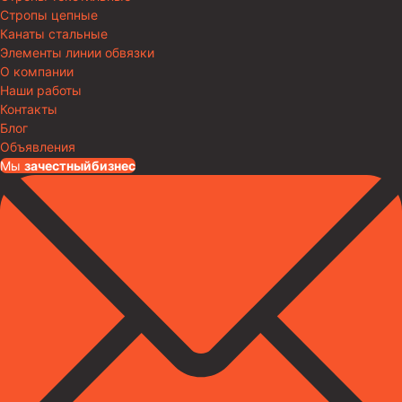
Стропы цепные
Канаты стальные
Элементы линии обвязки
О компании
Наши работы
Контакты
Блог
Объявления
Мы
за
честныйбизнес