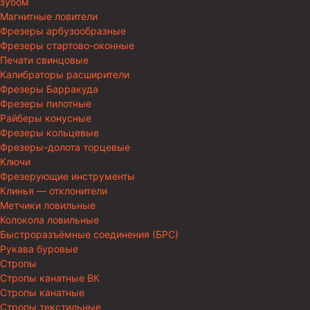
зубом
Магнитные ловители
Фрезеры арбузообразные
Фрезеры стартово-оконные
Печати свинцовые
Калибраторы расширители
Фрезеры Барракуда
Фрезеры пилотные
Райберы конусные
Фрезеры кольцевые
Фрезеры-долота торцевые
Ключи
Фрезерующие инструменты
Клинья — отклонители
Метчики ловильные
Колокола ловильные
Быстроразъёмные соединения (БРС)
Рукава буровые
Стропы
Стропы канатные ВК
Стропы канатные
Стропы текстильные