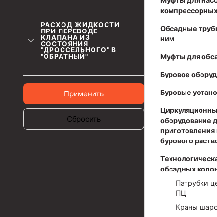
Муфты для нас
компрессорных
Муфты для обсадных труб
РАСХОД ЖИДКОСТИ
Обсадные труб
Муфта ОТТМ 102
ПРИ ПЕРЕВОДЕ
КЛАПАНА ИЗ
ним
СОСТОЯНИЯ
Муфта ОТТГ 245
"ДРОССЕЛЬНОГО" В
"ОБРАТНЫЙ"
Муфты для обс
Муфта ОТТГ 178
Буровое обору
Муфта ОТТМ 146
Буровые устано
Применить
Муфта БТС 324
Циркуляционны
Сбросить
оборудование 
Муфта БТС 245
приготовления 
Муфта БТС 178
бурового раств
Муфта БТС 168
Технологическа
обсадных коло
Муфта ОТТМ 127
Патрубки ц
ПЦ
Муфта БТС 146
Краны шар
Муфта ОТТМ 245