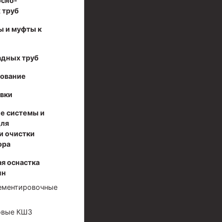
осно-
 труб
ы и муфты к
адных труб
дование
вки
е системы и
для
и очистки
ора
я оснастка
нн
ементировочные
овые КШЗ