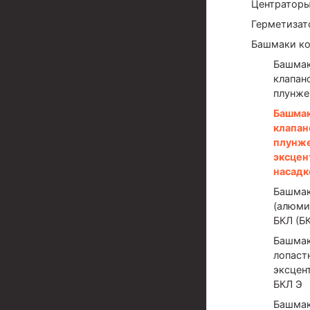
Задвижки буровые
Центраторы
Герметизат
Буровые насосы
Башмаки к
Противовыбросовое оборудование
Башмак
Системы верхнего привода (СВП)
клапан
плунже
Элеваторы трубные
Башмак
клапан
Буровые установки
плунж
Циркуляционные системы и оборудование для пр
эксцен
насадк
Технологическая оснастка обсадных колонн
Башмак
Патрубки цементировочные ПЦ
(алюми
БКЛ (БК
Краны шаровые КШЗ
Башмак
лопаст
Головки цементировочные универсальные
эксцен
Устройство экранирующее для цементировани
БКЛ Э
Башмак
Турбулизаторы типа ЦТ