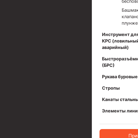
беспов
Инструмент для бурения и КРС (ловильный, авар
Башмак
Перья для резки кабеля
клапан
плунж
Шаблоны колонные
Инструмент для
Перья гидромониторные
КРС (ловильный
аварийный)
Пауки гидравлические
Быстроразъёмн
Пауки механические
(БРС)
Желонки
Рукава буровые
Ерши механические
Стропы
Скреперы механические
Канаты стальн
Штанголовки
Элементы лини
Удочки ловильные
Труболовки
При