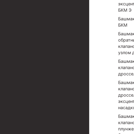
эксцен
БКМ Э
Разъединители резьбовые РР
Башмак
Переводники
БКМ
Кольца ограничительные ПЦ и ЦЦ
Башмак
обратн
Клапаны обратные
клапан
узлом 
Краны шаровые и пробковые
Башмак
Муфты ступенчатого цементирования
клапан
дроссе
Пробки цементировочные
Башмак
клапан
Скребки корончатые СК и тросовые СТ
дроссе
Центраторы колонные
эксцен
насадк
Герметизаторы устьевые
Башмак
клапан
Башмаки колонные
плунж