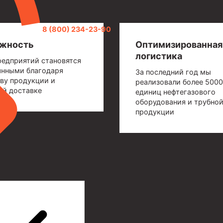
8 (800) 234-23-90
жность
Оптимизированная
логистика
редприятий становятся
янными благодаря
За последний год мы
ву продукции и
реализовали более 5000
ой доставке
единиц нефтегазового
оборудования и трубно
продукции