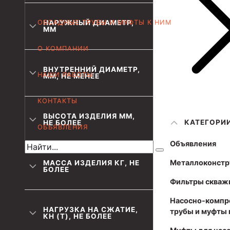
Муфта НКТ 102
ОБСАДНЫЕ ТРУБЫ И МУФТЫ К НИМ
НАРУЖНЫЙ ДИАМЕТР,
Муфта НКТ 89
ММ
Муфта НКТ 73
О КОМПАНИИ
Муфта НКВ 73
ВНУТРЕННИЙ ДИАМЕТР,
НАШИ РАБОТЫ
ММ, НЕ МЕНЕЕ
Муфта НКВ 60
КОНТАКТЫ
Муфта НКТ 60
ВЫСОТА ИЗДЕЛИЯ ММ,
КАТЕГОРИ
НЕ БОЛЕЕ
Муфта НКВ 89
ОБЪЯВЛЕНИЯ
Муфта НКТ 48
Объявления
Муфта НКТ 33
Металлоконстр
МАССА ИЗДЕЛИЯ КГ, НЕ
БОЛЕЕ
Фильтры скваж
Обсадные трубы и муфты к ним
Насосно-компр
ГОСТ 31446-2017
НАГРУЗКА НА СЖАТИЕ,
трубы и муфты 
КН (Т), НЕ БОЛЕЕ
ГОСТ 632-80