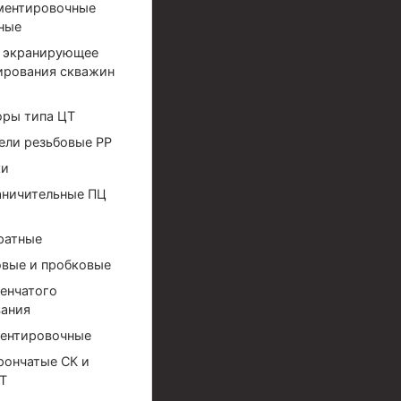
ментировочные
ные
 экранирующее
ирования скважин
оры типа ЦТ
ели резьбовые РР
ки
аничительные ПЦ
ратные
вые и пробковые
енчатого
ания
ентировочные
рончатые СК и
ов высокого давления
Т