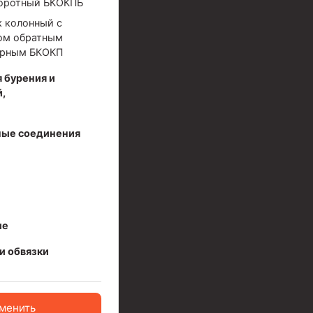
оротный БКОКПБ
ийный)
 колонный с
ом обратным
ерным БКОКП
 бурения и
,
ые соединения
ые
и обвязки
менить