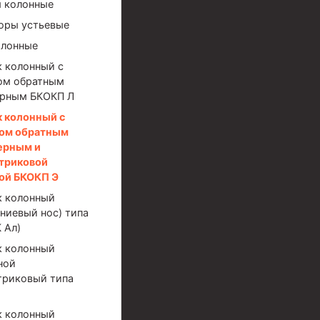
 колонные
оры устьевые
олонные
 колонный с
ом обратным
рным БКОКП Л
 колонный с
ом обратным
ерным и
иготовления и очистки бурового раствора
триковой
ой БКОКП Э
 колонный
ниевый нос) типа
 Ал)
 колонный
ной
триковый типа
я скважин УЭЦС
 колонный