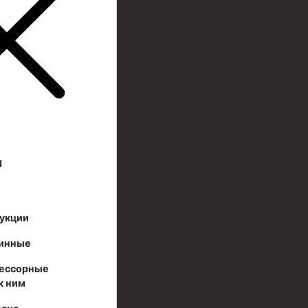
И
укции
инные
ессорные
к ним