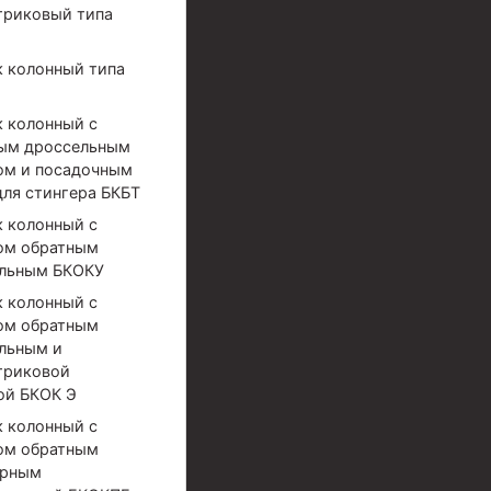
триковый типа
 колонный типа
 колонный с
ым дроссельным
ом и посадочным
для стингера БКБТ
 колонный с
ом обратным
льным БКОКУ
 колонный с
ом обратным
льным и
триковой
ой БКОК Э
 колонный с
ом обратным
ерным