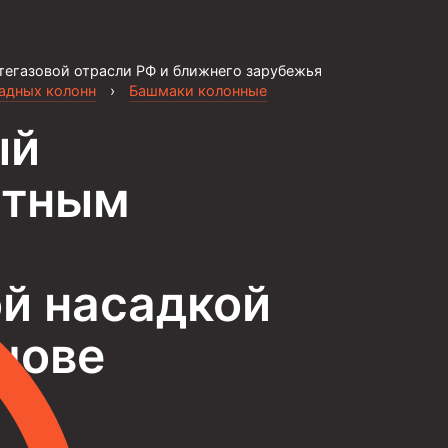
тегазовой отрасли РФ и ближнего зарубежья
садных колонн
›
Башмаки колонные
ый
атным
ой насадкой
шове