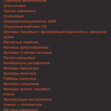
Скреперы механические
Штанголовки
Удочки ловильные
Труболовки
Шламометаллоуловитель ШМУ
Обурочный комплекс ОК
Фрезеры торцевые с фрезерующей воронкой и с заводным
зубом
Магнитные ловители
Фрезеры арбузообразные
Фрезеры стартово-оконные
Печати свинцовые
Калибраторы расширители
Фрезеры Барракуда
Фрезеры пилотные
Райберы конусные
Фрезеры кольцевые
Фрезеры-долота торцевые
Ключи
Фрезерующие инструменты
Клинья — отклонители
Метчики ловильные