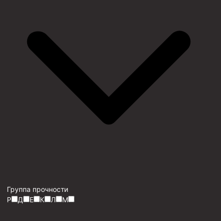
Группа прочности
P
Д
Е
К
Л
М