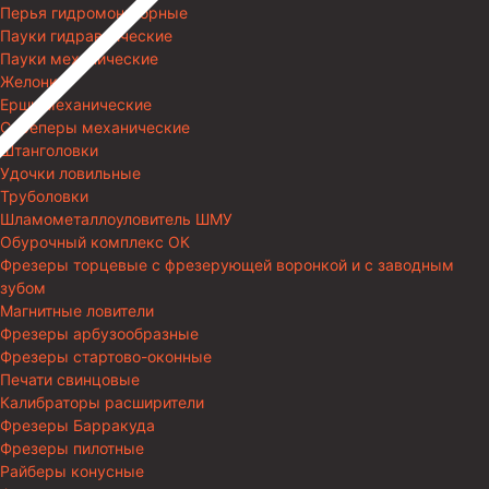
Перья гидромониторные
Пауки гидравлические
Пауки механические
Желонки
Ерши механические
Скреперы механические
Штанголовки
Удочки ловильные
Труболовки
Шламометаллоуловитель ШМУ
Обурочный комплекс ОК
Фрезеры торцевые с фрезерующей воронкой и с заводным
зубом
Магнитные ловители
Фрезеры арбузообразные
Фрезеры стартово-оконные
Печати свинцовые
Калибраторы расширители
Фрезеры Барракуда
Фрезеры пилотные
Райберы конусные