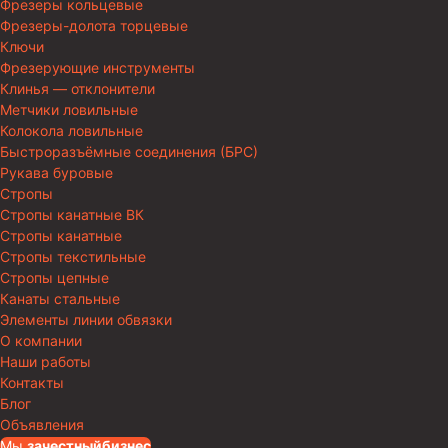
Фрезеры кольцевые
Фрезеры-долота торцевые
Ключи
Фрезерующие инструменты
Клинья — отклонители
Метчики ловильные
Колокола ловильные
Быстроразъёмные соединения (БРС)
Рукава буровые
Стропы
Стропы канатные ВК
Стропы канатные
Стропы текстильные
Стропы цепные
Канаты стальные
Элементы линии обвязки
О компании
Наши работы
Контакты
Блог
Объявления
Мы
за
честныйбизнес