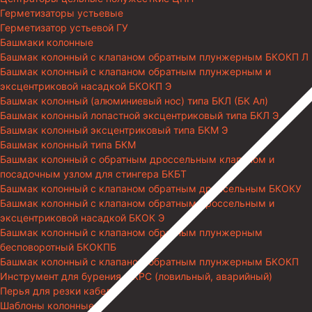
Герметизаторы устьевые
Герметизатор устьевой ГУ
Башмаки колонные
Башмак колонный с клапаном обратным плунжерным БКОКП Л
Башмак колонный с клапаном обратным плунжерным и
эксцентриковой насадкой БКОКП Э
Башмак колонный (алюминиевый нос) типа БКЛ (БК Ал)
Башмак колонный лопастной эксцентриковый типа БКЛ Э
Башмак колонный эксцентриковый типа БКМ Э
Башмак колонный типа БКМ
Башмак колонный с обратным дроссельным клапаном и
посадочным узлом для стингера БКБТ
Башмак колонный с клапаном обратным дроссельным БКОКУ
Башмак колонный с клапаном обратным дроссельным и
эксцентриковой насадкой БКОК Э
Башмак колонный с клапаном обратным плунжерным
бесповоротный БКОКПБ
Башмак колонный с клапаном обратным плунжерным БКОКП
Инструмент для бурения и КРС (ловильный, аварийный)
Перья для резки кабеля
Шаблоны колонные