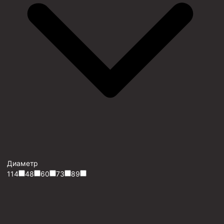
Диаметр
114
48
60
73
89