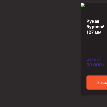
Разъединители резьбовые РР
Переводники
Рукав
буровой
Кольца ограничительные ПЦ и ЦЦ
127 мм
Клапаны обратные
Краны шаровые и пробковые
Муфты ступенчатого цементирования
Цена от
Пробки цементировочные
60 000
₽
Скребки корончатые СК и тросовые СТ
Центраторы колонные
Зака
Герметизаторы устьевые
Башмаки колонные