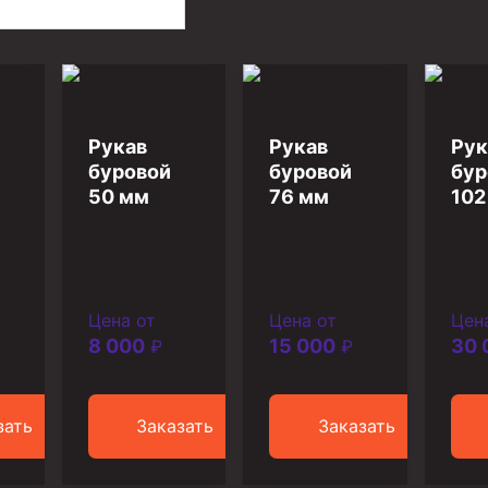
Рукав
Рукав
Рук
буровой
буровой
бур
50 мм
76 мм
102
иготовления и очистки бурового раствора
Цена от
Цена от
Цен
8 000
15 000
30 
₽
₽
зать
Заказать
Заказать
я скважин УЭЦС