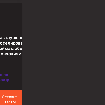
ав глушения и
сселирования
юйма в сборе
кончаниями
а по
росу
Оставить
заявку