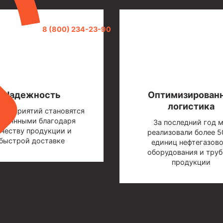
8 (800) 234-23-90
Надежность
Оптимизирован
логистика
редприятий становятся
стоянными благодаря
За последний год 
ачеству продукции и
реализовали более 5
быстрой доставке
единиц нефтегазов
оборудования и тру
продукции