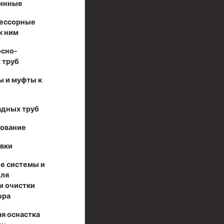
инные
ессорные
к ним
осно-
 труб
ы и муфты к
адных труб
дование
вки
е системы и
для
и очистки
ора
я оснастка