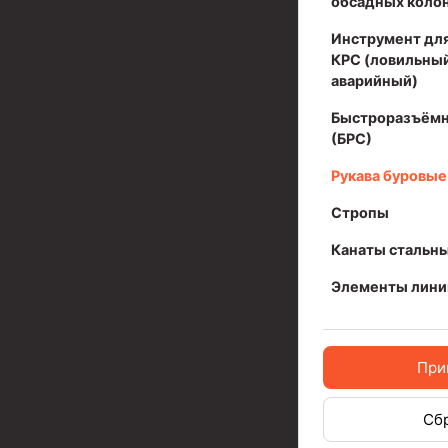
обсадных коло
Муфта ОТТМ 324
Инструмент для
КРС (ловильный
Муфта ОТТМ 178
аварийный)
Муфта ОТТМ 168
Быстроразъёмн
(БРС)
Муфта ОТТМ 114
Рукава буровые
Муфта ОТТГ 168
Стропы
Муфта ОТТГ 146
Канаты стальн
Муфта ОТТГ 127
Элементы лини
Муфта ОТТГ 114
Буровое оборудование
При
Фонтанная и запорная арматура
Оборудование для трубопроводов и манифольд
Сб