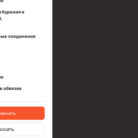
нн
 бурения и
,
ые соединения
ые
и обвязки
менить
ов высокого давления
росить