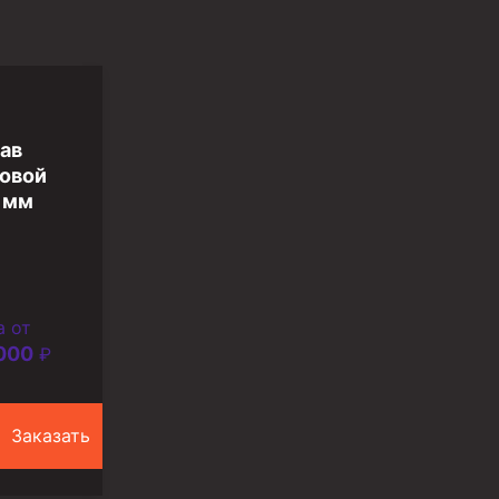
ав
овой
 мм
а от
000
₽
Заказать