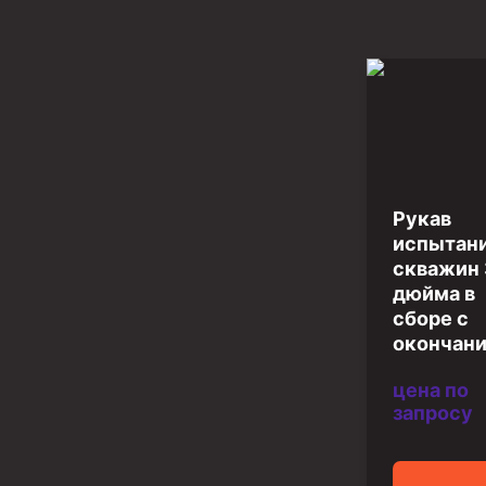
Инструмент для бурения и КРС (ловильный, авар
Перья для резки кабеля
Шаблоны колонные
Перья гидромониторные
Пауки гидравлические
Пауки механические
Рукав
испытан
Желонки
скважин 
дюйма в
Ерши механические
сборе с
Скреперы механические
окончан
Штанголовки
цена по
запросу
Удочки ловильные
Труболовки