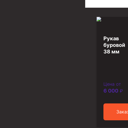
Задвижки буровые
Буровые насосы
Противовыбросовое оборудование
Системы верхнего привода (СВП)
Рукав
Элеваторы трубные
буровой
38 мм
Буровые установки
Циркуляционные системы и оборудование для пр
Технологическая оснастка обсадных колонн
Цена от
Патрубки цементировочные ПЦ
6 000
₽
Краны шаровые КШЗ
Головки цементировочные универсальные
Зака
Устройство экранирующее для цементировани
Турбулизаторы типа ЦТ