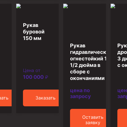
Рукав
буровой
150 мм
Рукав
Рук
гидравлический
дро
огнестойкий 1-
3 д
1/2 дюйма в
с о
Цена от
сборе с
100 000
₽
окончаниями
цена по
цен
запросу
зап
зать
Заказать
Оставить
заявку