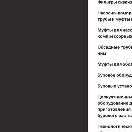
Фильтры скваж
Муфты для обсадных труб
Насосно-компр
Муфта ОТТМ 102
трубы и муфты 
Муфты для нас
Муфта ОТТГ 245
компрессорных
Муфта ОТТГ 178
Обсадные труб
Муфта ОТТМ 146
ним
Муфта БТС 324
Муфты для обс
Муфта БТС 245
Буровое обору
Муфта БТС 178
Буровые устано
Муфта БТС 168
Циркуляционны
оборудование 
Муфта ОТТМ 127
приготовления 
бурового раств
Муфта БТС 146
Технологическа
Муфта ОТТМ 245