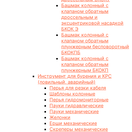
Башмак колонный с
клапаном обратным
дроссельным и
эксцентриковой насадкой
БКОК Э
Башмак колонный с
клапаном обратным
плунжерным бесповоротный
БКОКПБ
Башмак колонный с
клапаном обратным
плунжерным БКОКП
Инструмент для бурения и КРС
(ловильный, аварийный)
Перья для резки кабеля
Шаблоны колонные
Перья гидромониторные
Пауки гидравлические
Пауки механические
Желонки
Ерши механические
Скреперы механические