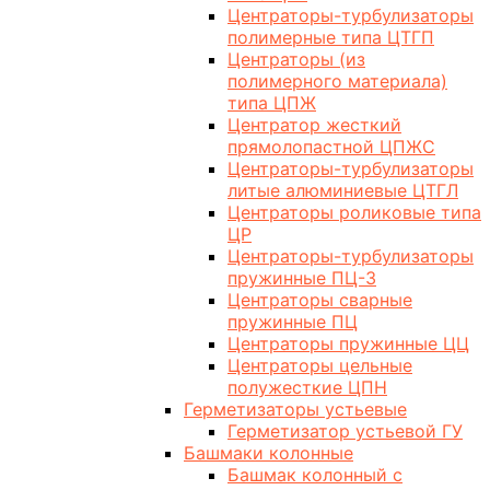
Центраторы-турбулизаторы
полимерные типа ЦТГП
Центраторы (из
полимерного материала)
типа ЦПЖ
Центратор жесткий
прямолопастной ЦПЖС
Центраторы-турбулизаторы
литые алюминиевые ЦТГЛ
Центраторы роликовые типа
ЦР
Центраторы-турбулизаторы
пружинные ПЦ-3
Центраторы сварные
пружинные ПЦ
Центраторы пружинные ЦЦ
Центраторы цельные
полужесткие ЦПН
Герметизаторы устьевые
Герметизатор устьевой ГУ
Башмаки колонные
Башмак колонный с