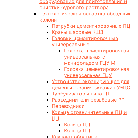
оборудование для приготовления и
очистки бурового раствора
Технологическая оснастка обсадных
колонн
Патрубки цементировочные ПЦ
Краны шаровые КШЗ
Головки цементировочные
универсальные
Головка цементировочная
универсальная с
манифольдом ГЦУ М
Головка цементировочная
универсальная ГЦУ
Устройство экранирующее для
цементирования скважин УЭЦС
Турбулизаторы типа ЦТ
Разъединители резьбовые РР
Переводники
Кольца ограничительные ПЦ и
ЦЦ
Кольца ЦЦ
Кольца ПЦ
Клапаны обратные