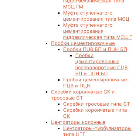
гидромеханическая типа
МСЦ ГМ
Муфта ступенчатого
цементирования типа МСЦ
Муфта ступенчатого
цементирования
гидравлическая типа МСЦ Г
Пробки цементировочные
Пробки ПЦВ БП и ПЦН БП
Пробки
цементировочные
беспроворотные ПЦВ
БП и ПЦН БП
Пробки цементировочные
ПЦВ и ПЦН
Скребки корончатые СК и
тросовые СТ
Скребки тросовые типа СТ
Скребки корончатые типа
СК
Центраторы колонные
Центраторы-турбулизаторы
типа ЦТГ