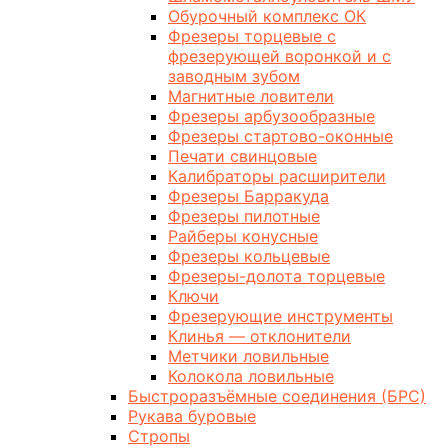
Обурочный комплекс ОК
Фрезеры торцевые с
фрезерующей воронкой и с
заводным зубом
Магнитные ловители
Фрезеры арбузообразные
Фрезеры стартово-оконные
Печати свинцовые
Калибраторы расширители
Фрезеры Барракуда
Фрезеры пилотные
Райберы конусные
Фрезеры кольцевые
Фрезеры-долота торцевые
Ключи
Фрезерующие инструменты
Клинья — отклонители
Метчики ловильные
Колокола ловильные
Быстроразъёмные соединения (БРС)
Рукава буровые
Стропы