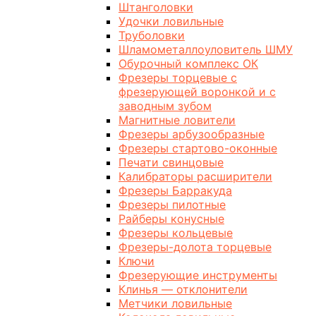
Штанголовки
Удочки ловильные
Труболовки
Шламометаллоуловитель ШМУ
Обурочный комплекс ОК
Фрезеры торцевые с
фрезерующей воронкой и с
заводным зубом
Магнитные ловители
Фрезеры арбузообразные
Фрезеры стартово-оконные
Печати свинцовые
Калибраторы расширители
Фрезеры Барракуда
Фрезеры пилотные
Райберы конусные
Фрезеры кольцевые
Фрезеры-долота торцевые
Ключи
Фрезерующие инструменты
Клинья — отклонители
Метчики ловильные