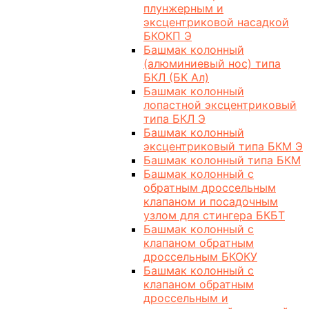
плунжерным и
эксцентриковой насадкой
БКОКП Э
Башмак колонный
(алюминиевый нос) типа
БКЛ (БК Ал)
Башмак колонный
лопастной эксцентриковый
типа БКЛ Э
Башмак колонный
эксцентриковый типа БКМ Э
Башмак колонный типа БКМ
Башмак колонный с
обратным дроссельным
клапаном и посадочным
узлом для стингера БКБТ
Башмак колонный с
клапаном обратным
дроссельным БКОКУ
Башмак колонный с
клапаном обратным
дроссельным и