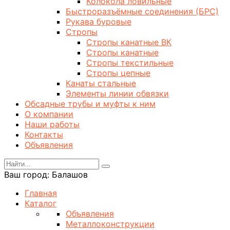
Колокола ловильные
Быстроразъёмные соединения (БРС)
Рукава буровые
Стропы
Стропы канатные ВК
Стропы канатные
Стропы текстильные
Стропы цепные
Канаты стальные
Элементы линии обвязки
Обсадные трубы и муфты к ним
О компании
Наши работы
Контакты
Объявления
Ваш город:
Балашов
Главная
Каталог
Объявления
Металлоконструкции