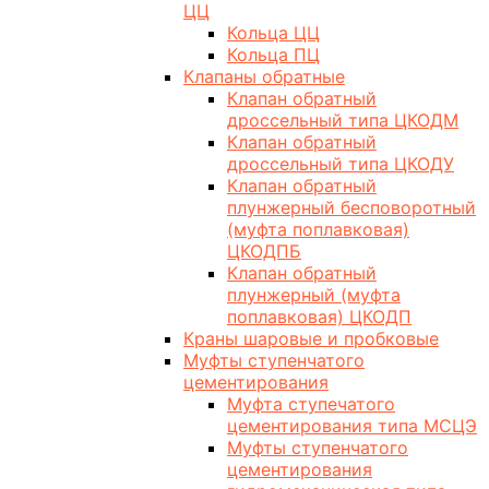
ЦЦ
Кольца ЦЦ
Кольца ПЦ
Клапаны обратные
Клапан обратный
дроссельный типа ЦКОДМ
Клапан обратный
дроссельный типа ЦКОДУ
Клапан обратный
плунжерный бесповоротный
(муфта поплавковая)
ЦКОДПБ
Клапан обратный
плунжерный (муфта
поплавковая) ЦКОДП
Краны шаровые и пробковые
Муфты ступенчатого
цементирования
Муфта ступечатого
цементирования типа МСЦЭ
Муфты ступенчатого
цементирования