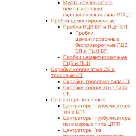
Муфта ступенчатого
цементирования
гидравлическая типа МСЦ Г
Пробки цементировочные
Пробки ПЦВ БП и ПЦН БП
Пробки
цементировочные
беспроворотные ПЦВ
БП и ПЦН БП
Пробки цементировочные
ПЦВ и ПЦН
Скребки корончатые СК и
тросовые СТ
Скребки тросовые типа СТ
Скребки корончатые типа
СК
Центраторы колонные
Центраторы-турбулизаторы
типа ЦТГ
Центраторы-турбулизаторы
полимерные типа ЦТГП
Центраторы (из