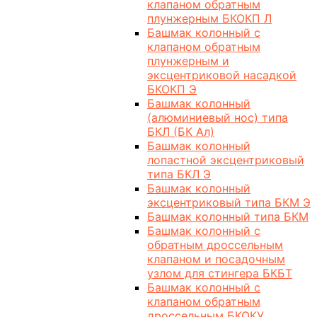
клапаном обратным
плунжерным БКОКП Л
Башмак колонный с
клапаном обратным
плунжерным и
эксцентриковой насадкой
БКОКП Э
Башмак колонный
(алюминиевый нос) типа
БКЛ (БК Ал)
Башмак колонный
лопастной эксцентриковый
типа БКЛ Э
Башмак колонный
эксцентриковый типа БКМ Э
Башмак колонный типа БКМ
Башмак колонный с
обратным дроссельным
клапаном и посадочным
узлом для стингера БКБТ
Башмак колонный с
клапаном обратным
дроссельным БКОКУ