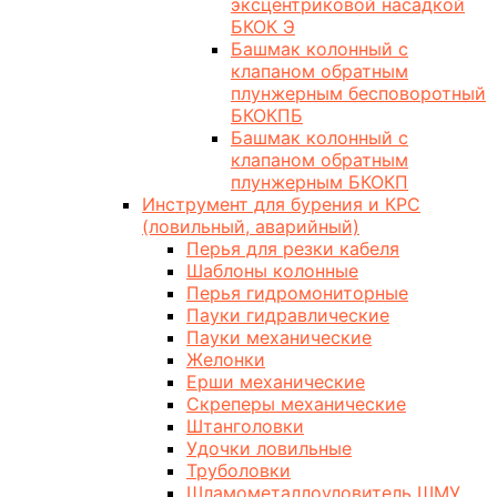
эксцентриковой насадкой
БКОК Э
Башмак колонный с
клапаном обратным
плунжерным бесповоротный
БКОКПБ
Башмак колонный с
клапаном обратным
плунжерным БКОКП
Инструмент для бурения и КРС
(ловильный, аварийный)
Перья для резки кабеля
Шаблоны колонные
Перья гидромониторные
Пауки гидравлические
Пауки механические
Желонки
Ерши механические
Скреперы механические
Штанголовки
Удочки ловильные
Труболовки
Шламометаллоуловитель ШМУ