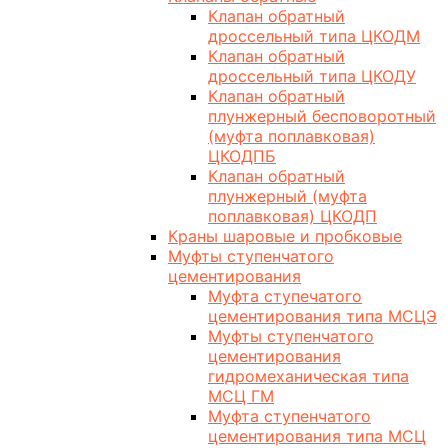
Клапан обратный
дроссельный типа ЦКОДМ
Клапан обратный
дроссельный типа ЦКОДУ
Клапан обратный
плунжерный бесповоротный
(муфта поплавковая)
ЦКОДПБ
Клапан обратный
плунжерный (муфта
поплавковая) ЦКОДП
Краны шаровые и пробковые
Муфты ступенчатого
цементирования
Муфта ступечатого
цементирования типа МСЦЭ
Муфты ступенчатого
цементирования
гидромеханическая типа
МСЦ ГМ
Муфта ступенчатого
цементирования типа МСЦ