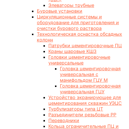
Элеваторы трубные
Буровые установки
Циркуляционные системы и
оборудование для приготовления и
очистки бурового раствора
Технологическая оснастка обсадных
колонн
Патрубки цементировочные ПЦ
Краны шаровые КШЗ
Головки цементировочные
универсальные
Головка цементировочная
универсальная с
манифольдом ГЦУ М
Головка цементировочная
универсальная ГЦУ
Устройство экранирующее для
цементирования скважин УЭЦС
Турбулизаторы типа ЦТ
Разъединители резьбовые РР
Переводники
Кольца ограничительные ПЦ и