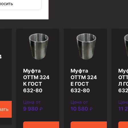
росить
4
иготовления и очистки бурового раствора
Муфта
Муфта
Му
ОТТМ 324
ОТТМ 324
ОТТ
К ГОСТ
Е ГОСТ
Л Г
632-80
632-80
632
Цена от
Цена от
Цен
9 980
10 580
11 
₽
₽
зать
я скважин УЭЦС