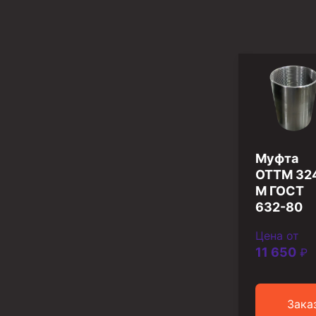
Разъединители резьбовые РР
Переводники
Кольца ограничительные ПЦ и ЦЦ
Клапаны обратные
Краны шаровые и пробковые
Муфта
Муфты ступенчатого цементирования
ОТТМ 32
Пробки цементировочные
М ГОСТ
632-80
Скребки корончатые СК и тросовые СТ
Цена от
Центраторы колонные
11 650
₽
Герметизаторы устьевые
Башмаки колонные
Зака