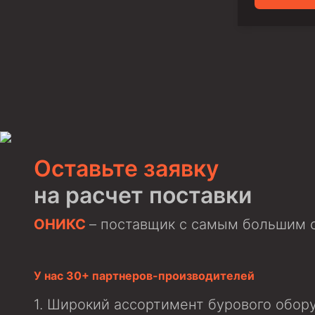
Инструмент для бурения и КРС (ловильный, авар
Перья для резки кабеля
Шаблоны колонные
Перья гидромониторные
Пауки гидравлические
Пауки механические
Оставьте заявку
Желонки
на расчет поставки
Ерши механические
Скреперы механические
ОНИКС
– поставщик с самым большим с
Штанголовки
Удочки ловильные
У нас 30+ партнеров-производителей
Труболовки
Широкий ассортимент бурового обору