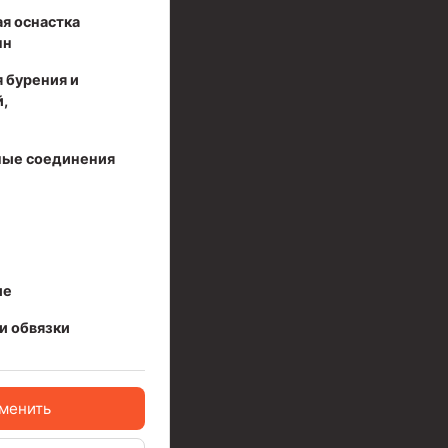
я оснастка
нн
 бурения и
,
ые соединения
ые
и обвязки
менить
ов высокого давления