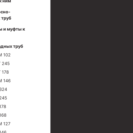
к ним
осно-
 труб
ы и муфты к
адных труб
М 102
 245
 178
М 146
324
245
178
168
М 127
146