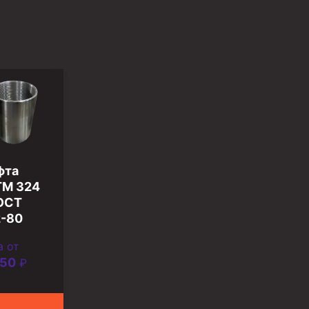
фта
М 324
ОСТ
-80
а от
250
₽