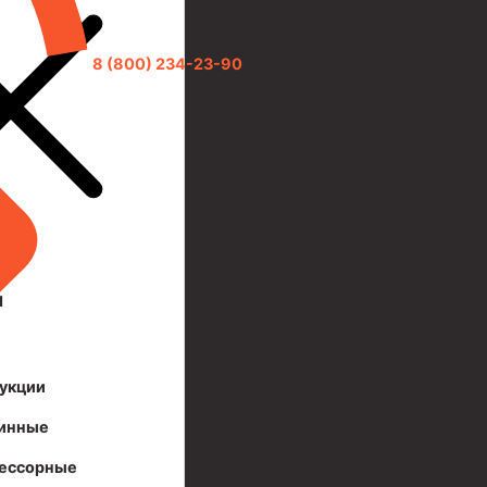
8 (800) 234-23-90
И
укции
инные
ессорные