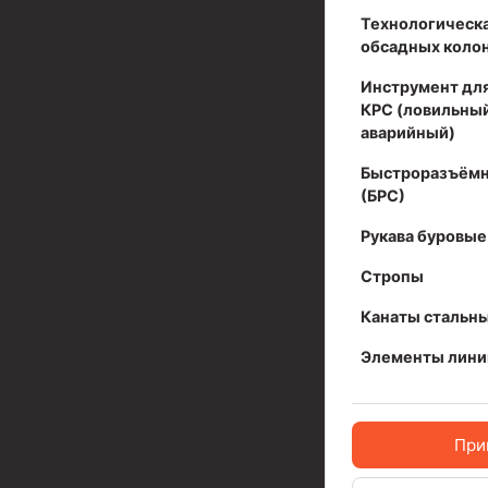
Технологическа
Муфта ОТТМ 324
обсадных коло
Муфта ОТТМ 178
Инструмент для
КРС (ловильный
Муфта ОТТМ 168
аварийный)
Муфта ОТТМ 114
Быстроразъёмн
(БРС)
Муфта ОТТГ 168
Рукава буровые
Муфта ОТТГ 146
Стропы
Муфта ОТТГ 127
Канаты стальн
Муфта ОТТГ 114
Элементы лини
Буровое оборудование
Фонтанная и запорная арматура
При
Оборудование для трубопроводов и манифольд