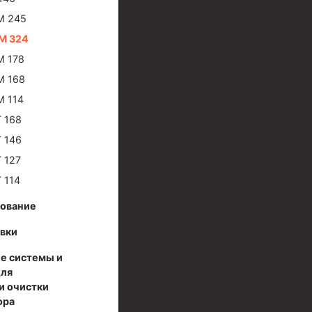
М 245
М 324
М 178
М 168
 114
 168
 146
 127
 114
дование
вки
е системы и
для
и очистки
ора