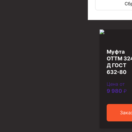
Задвижки буровые
Сб
Буровые насосы
Противовыбросовое оборудование
Системы верхнего привода (СВП)
Элеваторы трубные
Муфта
Буровые установки
ОТТМ 32
Д ГОСТ
Циркуляционные системы и оборудование для пр
632-80
Технологическая оснастка обсадных колонн
Цена от
Патрубки цементировочные ПЦ
9 980
₽
Краны шаровые КШЗ
Головки цементировочные универсальные
Зака
Устройство экранирующее для цементировани
Турбулизаторы типа ЦТ