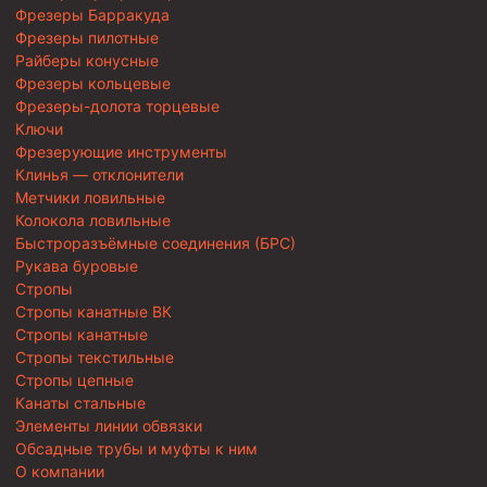
Фрезеры Барракуда
Фрезеры пилотные
Райберы конусные
Фрезеры кольцевые
Фрезеры-долота торцевые
Ключи
Фрезерующие инструменты
Клинья — отклонители
Метчики ловильные
Колокола ловильные
Быстроразъёмные соединения (БРС)
Рукава буровые
Стропы
Стропы канатные ВК
Стропы канатные
Стропы текстильные
Стропы цепные
Канаты стальные
Элементы линии обвязки
Обсадные трубы и муфты к ним
О компании