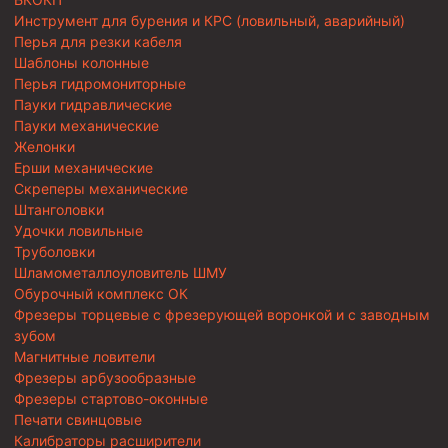
Инструмент для бурения и КРС (ловильный, аварийный)
Перья для резки кабеля
Шаблоны колонные
Перья гидромониторные
Пауки гидравлические
Пауки механические
Желонки
Ерши механические
Скреперы механические
Штанголовки
Удочки ловильные
Труболовки
Шламометаллоуловитель ШМУ
Обурочный комплекс ОК
Фрезеры торцевые с фрезерующей воронкой и с заводным
зубом
Магнитные ловители
Фрезеры арбузообразные
Фрезеры стартово-оконные
Печати свинцовые
Калибраторы расширители