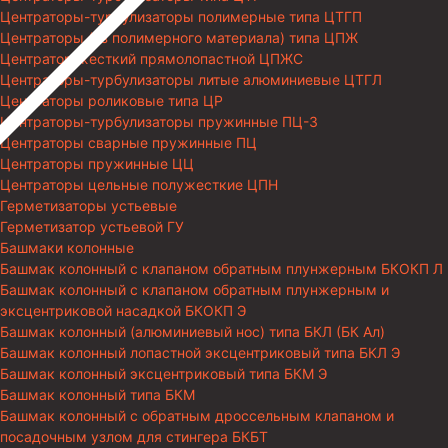
Центраторы-турбулизаторы полимерные типа ЦТГП
Центраторы (из полимерного материала) типа ЦПЖ
Центратор жесткий прямолопастной ЦПЖС
Центраторы-турбулизаторы литые алюминиевые ЦТГЛ
Центраторы роликовые типа ЦР
Центраторы-турбулизаторы пружинные ПЦ-3
Центраторы сварные пружинные ПЦ
Центраторы пружинные ЦЦ
Центраторы цельные полужесткие ЦПН
Герметизаторы устьевые
Герметизатор устьевой ГУ
Башмаки колонные
Башмак колонный с клапаном обратным плунжерным БКОКП Л
Башмак колонный с клапаном обратным плунжерным и
эксцентриковой насадкой БКОКП Э
Башмак колонный (алюминиевый нос) типа БКЛ (БК Ал)
Башмак колонный лопастной эксцентриковый типа БКЛ Э
Башмак колонный эксцентриковый типа БКМ Э
Башмак колонный типа БКМ
Башмак колонный с обратным дроссельным клапаном и
посадочным узлом для стингера БКБТ