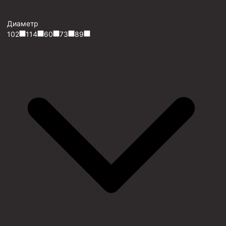
Диаметр
102
114
60
73
89