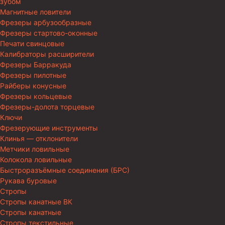
зубом
Магнитные ловители
Фрезеры арбузообразные
Фрезеры стартово-оконные
Печати свинцовые
Калибраторы расширители
Фрезеры Барракуда
Фрезеры пилотные
Райберы конусные
Фрезеры кольцевые
Фрезеры-долота торцевые
Ключи
Фрезерующие инструменты
Клинья — отклонители
Метчики ловильные
Колокола ловильные
Быстроразъёмные соединения (БРС)
Рукава буровые
Стропы
Стропы канатные ВК
Стропы канатные
Стропы текстильные