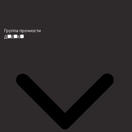
Группа прочности
Д
Е
К