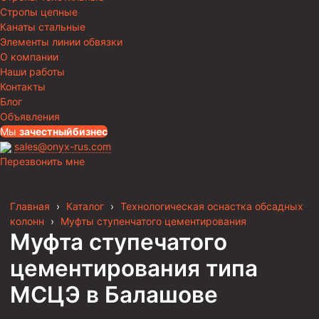
Стропы цепные
Канаты стальные
Элементы линии обвязки
О компании
Наши работы
Контакты
Блог
Объявления
Мы
за
честныйбизнес
sales@onyx-rus.com
Перезвонить мне
Главная
›
Каталог
›
Технологическая оснастка обсадных
колонн
›
Муфты ступенчатого цементирования
Муфта ступечатого
цементирования типа
МСЦЭ
в Балашове