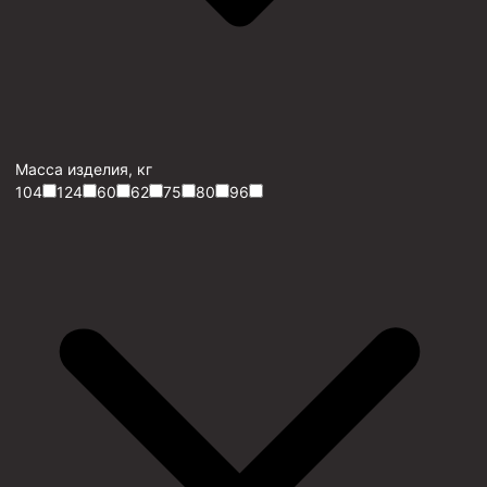
Масса изделия, кг
104
124
60
62
75
80
96