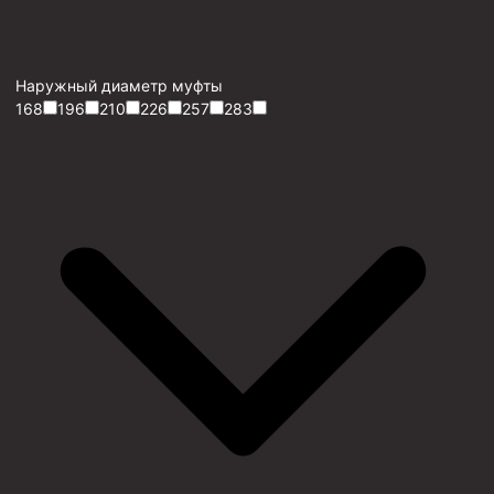
Наружный диаметр муфты
168
196
210
226
257
283