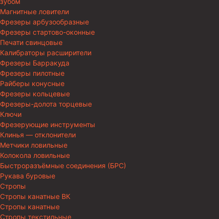
зубом
Магнитные ловители
Фрезеры арбузообразные
Фрезеры стартово-оконные
Печати свинцовые
Калибраторы расширители
Фрезеры Барракуда
Фрезеры пилотные
Райберы конусные
Фрезеры кольцевые
Фрезеры-долота торцевые
Ключи
Фрезерующие инструменты
Клинья — отклонители
Метчики ловильные
Колокола ловильные
Быстроразъёмные соединения (БРС)
Рукава буровые
Стропы
Стропы канатные ВК
Стропы канатные
Стропы текстильные