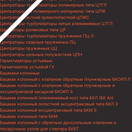
Центраторы-турбулизаторы полимерные типа ЦТГП
Центраторы (из полимерного материала) типа ЦПЖ
Центратор жесткий прямолопастной ЦПЖС
Центраторы-турбулизаторы литые алюминиевые ЦТГЛ
Центраторы роликовые типа ЦР
Центраторы-турбулизаторы пружинные ПЦ-3
Центраторы сварные пружинные ПЦ
Центраторы пружинные ЦЦ
Центраторы цельные полужесткие ЦПН
Герметизаторы устьевые
Герметизатор устьевой ГУ
Башмаки колонные
Башмак колонный с клапаном обратным плунжерным БКОКП Л
Башмак колонный с клапаном обратным плунжерным и
эксцентриковой насадкой БКОКП Э
Башмак колонный (алюминиевый нос) типа БКЛ (БК Ал)
Башмак колонный лопастной эксцентриковый типа БКЛ Э
Башмак колонный эксцентриковый типа БКМ Э
Башмак колонный типа БКМ
Башмак колонный с обратным дроссельным клапаном и
посадочным узлом для стингера БКБТ