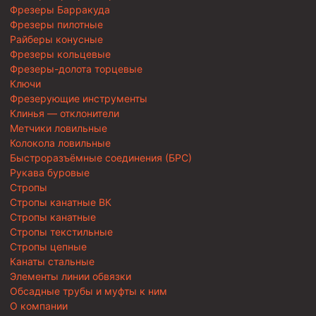
Фрезеры Барракуда
Фрезеры пилотные
Райберы конусные
Фрезеры кольцевые
Фрезеры-долота торцевые
Ключи
Фрезерующие инструменты
Клинья — отклонители
Метчики ловильные
Колокола ловильные
Быстроразъёмные соединения (БРС)
Рукава буровые
Стропы
Стропы канатные ВК
Стропы канатные
Стропы текстильные
Стропы цепные
Канаты стальные
Элементы линии обвязки
Обсадные трубы и муфты к ним
О компании