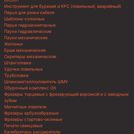
Инструмент для бурения и КРС (ловильный, аварийный)
Перья для резки кабеля
Шаблоны колонные
Перья гидромониторные
Пауки гидравлические
Пауки механические
Желонки
Ерши механические
Скреперы механические
Штанголовки
Удочки ловильные
Труболовки
Шламометаллоуловитель ШМУ
Обурочный комплекс ОК
Фрезеры торцевые с фрезерующей воронкой и с заводным
зубом
Магнитные ловители
Фрезеры арбузообразные
Фрезеры стартово-оконные
Печати свинцовые
Калибраторы расширители