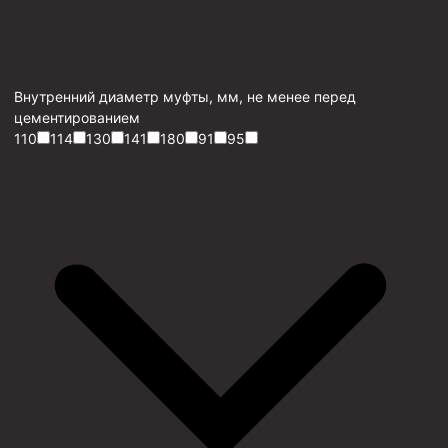
Внутренний диаметр муфты, мм, не менее перед
цементированием
110
114
130
141
180
91
95