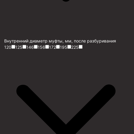
Внутренний диаметр муфты, мм, после разбуривания
120
125
146
156
172
195
225