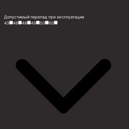
Допустимый перепад при эксплуатации
43
46
48
49
50
60