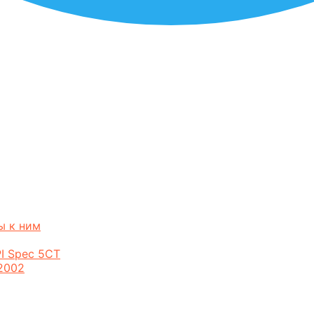
ы к ним
I Spec 5CT
2002