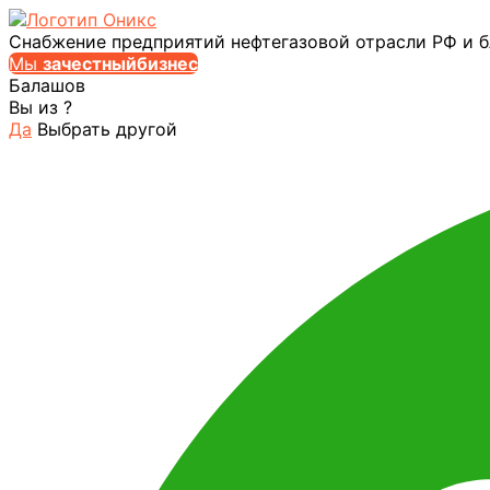
Снабжение предприятий нефтегазовой отрасли РФ и 
Мы
за
честныйбизнес
Балашов
Вы из
?
Да
Выбрать другой