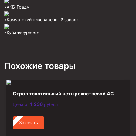
Стропы канатные
«АКБ-Град»
Стропы текстильные
«Камчатский пивоваренный завод»
Стропы цепные
«Кубаньбурвод»
Канаты стальные
Элементы линии обвязки
Похожие товары
Строп текстильный четырехветвевой 4С
1 236
Цена от
руб/шт
Заказать