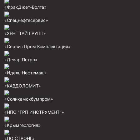
«ФракДжет-Волга»
Пробки цементировочные
Скребки корончатые СК и тросовые СТ
«Спецнефтесервис»
Центраторы колонные
«ХЕНГ ТАЙ ГРУПП»
Герметизаторы устьевые
«Сервис Пром Комплектация»
Башмаки колонные
«Девар Петро»
Инструмент для бурения и КРС (ловильный, аварийный)
«Идель Нефтемаш»
Перья для резки кабеля
Шаблоны колонные
«КАВДОЛОМИТ»
Перья гидромониторные
«Соликамскбумпром»
Пауки гидравлические
«НПО "ГРП ИНСТРУМЕНТ"»
Пауки механические
«Крымгеология»
Желонки
Ерши механические
«ПО СТРОНГ»