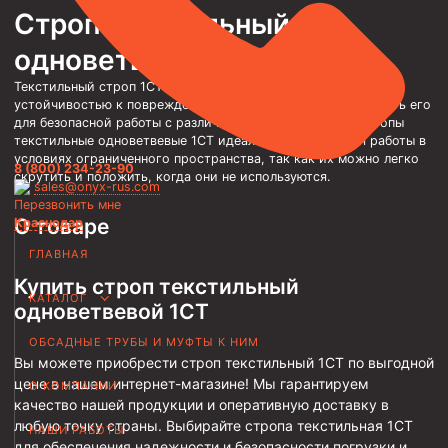
Строп текстильный
Трубы НКТ ТУ 14-3Р-138-2014
одноветвевой 1СТ
Трубы НКТ ТУ 14-3Р-121-2011
Текстильный строп 1СТ обладает высокой прочностью и
Трубы НКТ ТУ 14-161-232-2008
устойчивостью к повреждениям, что позволяет использовать его
для безопасной работы с различными видами грузов. Стропы
Трубы НКТ ТУ 39-0147016-97-99
текстильные одноветвевые 1СТ идеально подходят для работы в
условиях ограниченного пространства, так как их можно легко
Трубы НКТ ТУ 14-3-1534-87
8 (800) 234-23-90
скрутить и положить, когда они не используются.
sales@onyx-rus.com
Трубы НКТ ТУ 14-161-237-2018
Перезвонить мне
О товаре
Краснодар
Трубы НКТ ТУ 14-161-237-2018
ГЛАВНАЯ
Трубы НКТ ГОСТ 633-80
Купить строп текстильный
КАТАЛОГ
Муфты для насосно-компрессорных труб
одноветвевой 1СТ
Муфта НКТ 114
ОБСАДНЫЕ ТРУБЫ И МУФТЫ К НИМ
Вы можете приобрести строп текстильный 1СТ по выгодной
Муфта НКТ 102
цене в нашем интернет-магазине! Мы гарантируем
О КОМПАНИИ
качество нашей продукции и оперативную доставку в
Муфта НКТ 89
любую точку страны. Выбирайте стропа текстильная 1СТ
НАШИ РАБОТЫ
Муфта НКТ 73
для обеспечения надежности и безопасности погрузки и