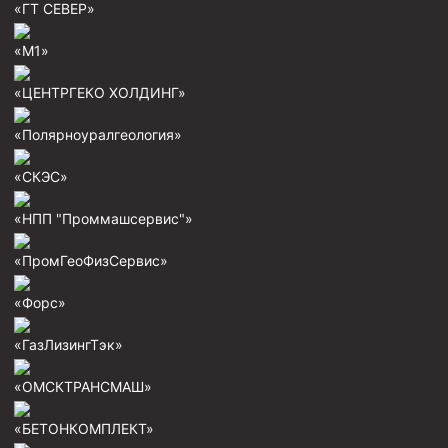
«ГТ СЕВЕР»
Фрезеры пилотные
«М1»
Райберы конусные
Фрезеры кольцевые
«ЦЕНТРГЕКО ХОЛДИНГ»
Фрезеры-долота торцевые
«Полярноуралгеология»
Ключи
«СКЭС»
Фрезерующие инструменты
«НПП "Проммашсервис"»
Клинья — отклонители
Метчики ловильные
«ПромГеоФизСервис»
Колокола ловильные
«Форс»
Быстроразъёмные соединения (БРС)
«ГазЛизингТэк»
Рукава буровые
«ОМСКТРАНСМАШ»
Стропы
«БЕТОНКОМПЛЕКТ»
Стропы канатные ВК