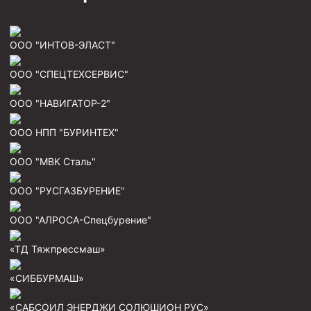
Муфта ОТТМ 146
ООО "ИНТОВ-ЭЛАСТ"
Муфта БТС 324
Муфта БТС 245
ООО "СПЕЦТЕХСЕРВИС"
Муфта БТС 178
ООО "НАВИГАТОР-2"
Муфта БТС 168
ООО НПП "БУРИНТЕХ"
Муфта ОТТМ 127
ООО "МВК Сталь"
Муфта БТС 146
Муфта ОТТМ 245
ООО "РУСГАЗБУРЕНИЕ"
Муфта ОТТМ 324
ООО "АЛРОСА-Спецбурение"
Муфта ОТТМ 178
«ТД Тяжпрессмаш»
Муфта ОТТМ 168
Муфта ОТТМ 114
«СИББУРМАШ»
Муфта ОТТГ 168
«САБСОИЛ ЭНЕРДЖИ СОЛЮШИОН РУС»