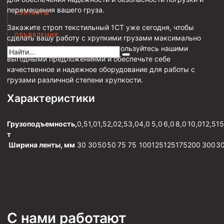
перемещения вашего груза.
Муфта НКВ 73
КОНТАКТЫ
Закажите строп текстильный 1СТ уже сегодня, чтобы
Муфта НКВ 60
ОБЪЯВЛЕНИЯ
сделать вашу работу с хрупкими грузами максимально
Муфта НКТ 60
эффективной и безопасной. Воспользуйтесь нашими
выгодными предложениями и обеспечьте себе
Муфта НКВ 89
качественное и надежное оборудование для работы с
Муфта НКТ 48
грузами различной степени хрупкости.
Характеристики
Муфта НКТ 33
Обсадные трубы и муфты к ним
Грузоподъемность,
0,5
1,0
1,5
2,0
2,5
3,0
4,0
5,0
6,0
8,0
10,0
12,5
15
т
ГОСТ 31446-2017
Ширина ленты, мм
30
30
50
50
75
75
100
125
125
175
200
300
3
ГОСТ 632-80
Муфты для обсадных труб
Муфта ОТТМ 102
Муфта ОТТГ 245
С нами работают
Муфта ОТТГ 178