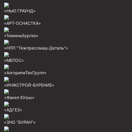
Скреперы механические
«НЬЮ ГРАУНД»
Штанголовки
«АРТ-ОСНАСТКА»
Удочки ловильные
«Тюменьбургео»
Труболовки
Шламометаллоуловитель ШМУ
«НПП "Тяжпрессмаш-Деталь"»
Обурочный комплекс ОК
«МЕПОС»
Фрезеры торцевые с фрезерующей воронкой и с
заводным зубом
«АлгоритмТехГрупп»
Магнитные ловители
«ИНЖСТРОЙ-БУРЕНИЕ»
Фрезеры арбузообразные
«Факел Югры»
Фрезеры стартово-оконные
«АДГЕЗ»
Печати свинцовые
Калибраторы расширители
«ЗНО "БУРАН"»
Фрезеры Барракуда