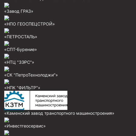
Муфта ОТТГ 146
«Завод ГРАЗ»
Муфта ОТТГ 127
«НПО ГЕОСПЕЦСТРОЙ»
Муфта ОТТГ 114
«ПЕТРОСТАЛЬ»
Буровое оборудование
«СПТ-Бурение»
Фонтанная и запорная арматура
Оборудование для трубопроводов и манифольдов
«НТЦ "ЗЭРС"»
высокого давления
«СК "ПетроТехнолоджи"»
Задвижки буровые
Буровые насосы
«НПК "ФИЛЬТР"»
Противовыбросовое оборудование
Системы верхнего привода (СВП)
«Каменский завод транспортного машиностроения»
Элеваторы трубные
«Инвестгеосервис»
Буровые установки