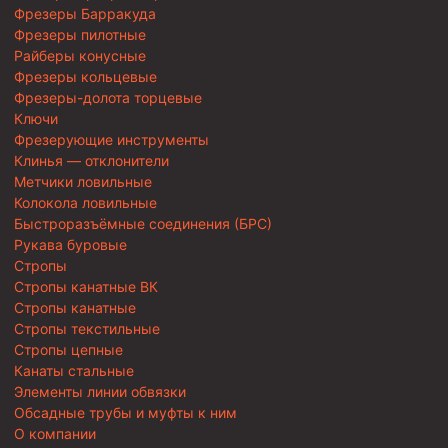
Фрезеры Барракуда
Фрезеры пилотные
Райберы конусные
Фрезеры кольцевые
Фрезеры-долота торцевые
Ключи
Фрезерующие инструменты
Клинья — отклонители
Метчики ловильные
Колокола ловильные
Быстроразъёмные соединения (БРС)
Рукава буровые
Стропы
Стропы канатные ВК
Стропы канатные
Стропы текстильные
Стропы цепные
Канаты стальные
Элементы линии обвязки
Обсадные трубы и муфты к ним
О компании