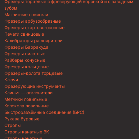
Фрезеры торцевые с фрезерующей воронкой и с заводным
зубом
Магнитные ловители
Фрезеры арбузообразные
Фрезеры стартово-оконные
Печати свинцовые
Калибраторы расширители
Фрезеры Барракуда
Фрезеры пилотные
Райберы конусные
Фрезеры кольцевые
Фрезеры-долота торцевые
Ключи
Фрезерующие инструменты
Клинья — отклонители
Метчики ловильные
Колокола ловильные
Быстроразъёмные соединения (БРС)
Рукава буровые
Стропы
Стропы канатные ВК
Стропы канатные