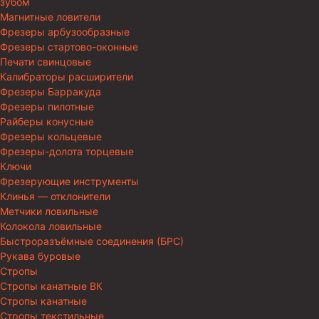
зубом
Магнитные ловители
Фрезеры арбузообразные
Фрезеры стартово-оконные
Печати свинцовые
Калибраторы расширители
Фрезеры Барракуда
Фрезеры пилотные
Райберы конусные
Фрезеры кольцевые
Фрезеры-долота торцевые
Ключи
Фрезерующие инструменты
Клинья — отклонители
Метчики ловильные
Колокола ловильные
Быстроразъёмные соединения (БРС)
Рукава буровые
Стропы
Стропы канатные ВК
Стропы канатные
Стропы текстильные