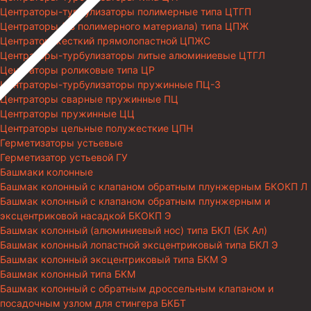
Центраторы-турбулизаторы полимерные типа ЦТГП
Центраторы (из полимерного материала) типа ЦПЖ
Центратор жесткий прямолопастной ЦПЖС
Центраторы-турбулизаторы литые алюминиевые ЦТГЛ
Центраторы роликовые типа ЦР
Центраторы-турбулизаторы пружинные ПЦ-3
Центраторы сварные пружинные ПЦ
Центраторы пружинные ЦЦ
Центраторы цельные полужесткие ЦПН
Герметизаторы устьевые
Герметизатор устьевой ГУ
Башмаки колонные
Башмак колонный с клапаном обратным плунжерным БКОКП Л
Башмак колонный с клапаном обратным плунжерным и
эксцентриковой насадкой БКОКП Э
Башмак колонный (алюминиевый нос) типа БКЛ (БК Ал)
Башмак колонный лопастной эксцентриковый типа БКЛ Э
Башмак колонный эксцентриковый типа БКМ Э
Башмак колонный типа БКМ
Башмак колонный с обратным дроссельным клапаном и
посадочным узлом для стингера БКБТ