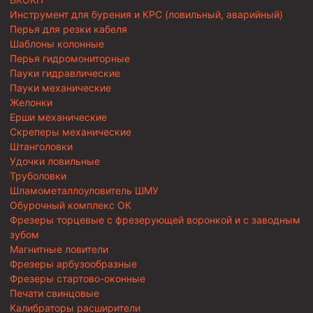
Инструмент для бурения и КРС (ловильный, аварийный)
Перья для резки кабеля
Шаблоны колонные
Перья гидромониторные
Пауки гидравлические
Пауки механические
Желонки
Ерши механические
Скреперы механические
Штанголовки
Удочки ловильные
Труболовки
Шламометаллоуловитель ШМУ
Обурочный комплекс ОК
Фрезеры торцевые с фрезерующей воронкой и с заводным
зубом
Магнитные ловители
Фрезеры арбузообразные
Фрезеры стартово-оконные
Печати свинцовые
Калибраторы расширители