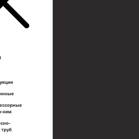
И
укции
инные
ессорные
к ним
осно-
 труб