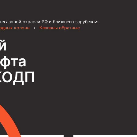
тегазовой отрасли РФ и ближнего зарубежья
садных колонн
›
Клапаны обратные
й
уфта
ЦКОДП