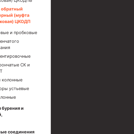
ковая) ЦКОДПБ
 обратный
ерный (муфта
ковая) ЦКОДП
вые и пробковые
енчатого
ания
ентировочные
рончатые СК и
иготовления и очистки бурового раствора
Т
 колонные
оры устьевые
олонные
 бурения и
,
я скважин УЭЦС
ые соединения