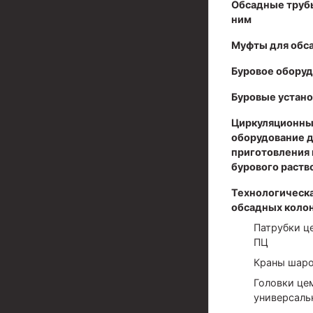
Обсадные труб
Муфты для обсадных труб
ним
Муфта ОТТМ 102
Муфты для обс
Буровое обору
Муфта ОТТГ 245
Буровые устано
Муфта ОТТГ 178
Циркуляционны
Муфта ОТТМ 146
оборудование 
Муфта БТС 324
приготовления 
бурового раств
Муфта БТС 245
Технологическа
Муфта БТС 178
обсадных коло
Патрубки ц
Муфта БТС 168
ПЦ
Муфта ОТТМ 127
Краны шар
Муфта БТС 146
Головки це
универсаль
Муфта ОТТМ 245