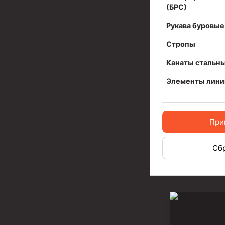
(БРС)
Разъединители резьбовые РР
Рукава буровые
Переводники
Стропы
Кольца ограничительные ПЦ и ЦЦ
Канаты стальн
Клапаны обратные
Элементы лини
Краны шаровые и пробковые
Муфты ступенчатого цементирования
При
Пробки цементировочные
Сб
Скребки корончатые СК и тросовые СТ
Центраторы колонные
Герметизаторы устьевые
Башмаки колонные