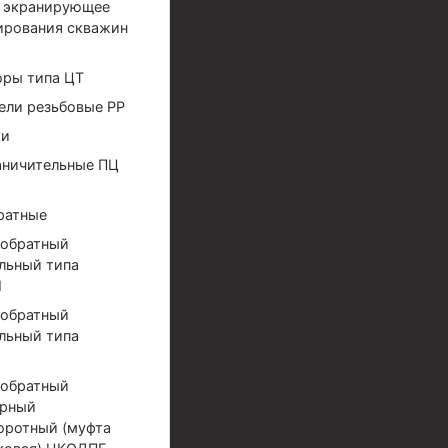
 экранирующее
ирования скважин
оры типа ЦТ
ели резьбовые РР
ки
аничительные ПЦ
ратные
 обратный
льный типа
М
 обратный
льный типа
 обратный
ерный
ов высокого давления
оротный (муфта