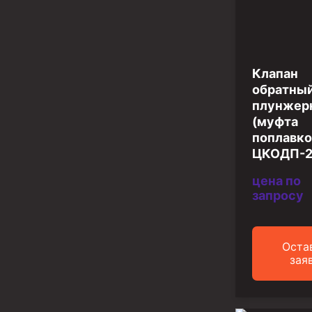
Инструмент для бурения и КРС (ловильный, авар
Перья для резки кабеля
Шаблоны колонные
Клапан
Перья гидромониторные
обратны
плунжер
Пауки гидравлические
(муфта
Пауки механические
поплавко
ЦКОДП-
Желонки
цена по
Ерши механические
запросу
Скреперы механические
Штанголовки
Оста
зая
Удочки ловильные
Труболовки