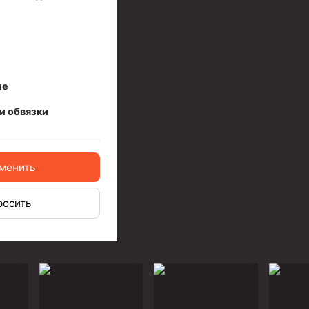
ые
и обвязки
менить
росить