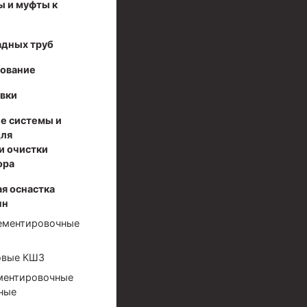
ы и муфты к
адных труб
дование
вки
е системы и
для
и очистки
ора
я оснастка
нн
ементировочные
овые КШЗ
ментировочные
ные