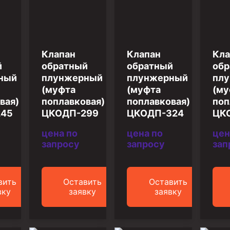
ийный)
Клапан
Клапан
Кла
й
обратный
обратный
обр
ный
плунжерный
плунжерный
пл
(муфта
(муфта
(му
вая)
поплавковая)
поплавковая)
поп
245
ЦКОДП-299
ЦКОДП-324
ЦК
цена по
цена по
цен
запросу
запросу
зап
вить
Оставить
Оставить
вку
заявку
заявку