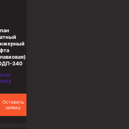
пан
атный
унжерный
фта
лавковая)
ОДП-340
а по
росу
Оставить
заявку