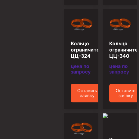
Циркуляционные системы и оборудование для
приготовления и очистки бурового раствора
Технологическая оснастка обсадных колонн
Патрубки цементировочные ПЦ
Краны шаровые КШЗ
Кольцо
Кольцо
Головки цементировочные универсальные
ограничительное
ограничите
ЦЦ-324
ЦЦ-340
Устройство экранирующее для цементирования
скважин УЭЦС
цена по
цена по
запросу
запросу
Турбулизаторы типа ЦТ
Разъединители резьбовые РР
Оставить
Оставить
Переводники
заявку
заявку
Кольца ограничительные ПЦ и ЦЦ
Клапаны обратные
Краны шаровые и пробковые
Муфты ступенчатого цементирования