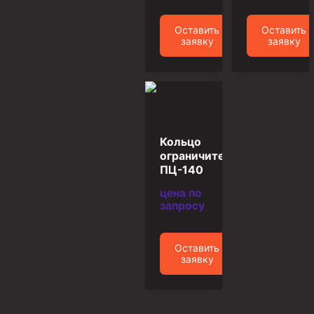
Скреперы механические
Оставить
Оставить
Штанголовки
заявку
заявку
Удочки ловильные
Труболовки
Шламометаллоуловитель ШМУ
Обурочный комплекс ОК
Кольцо
Фрезеры торцевые с фрезерующей воронкой и с
ограничительное
заводным зубом
ПЦ-140
Магнитные ловители
цена по
запросу
Фрезеры арбузообразные
Фрезеры стартово-оконные
Оставить
заявку
Печати свинцовые
Калибраторы расширители
Фрезеры Барракуда