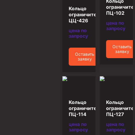
Кольцо
ограничите
Пробки цементировочные
Кольцо
ПЦ-102
ограничительное
Скребки корончатые СК и тросовые СТ
ЦЦ-426
цена по
Центраторы колонные
запросу
цена по
запросу
Герметизаторы устьевые
Оставить
Башмаки колонные
заявку
Оставить
заявку
Инструмент для бурения и КРС (ловильный, аварийный)
Перья для резки кабеля
Шаблоны колонные
Перья гидромониторные
Пауки гидравлические
Кольцо
Кольцо
ограничительное
ограничите
Пауки механические
ПЦ-114
ПЦ-127
Желонки
цена по
цена по
запросу
запросу
Ерши механические