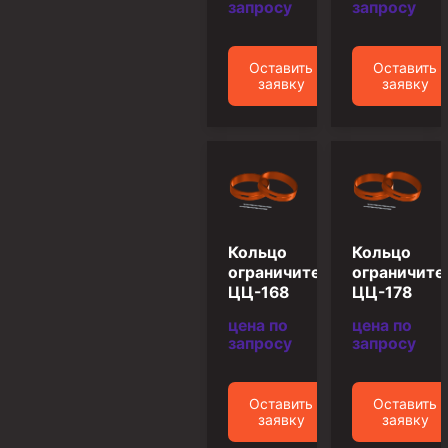
запросу
запросу
Муфта ОТТГ 146
Муфта ОТТГ 127
Оставить
Оставить
заявку
заявку
Муфта ОТТГ 114
Буровое оборудование
Фонтанная и запорная арматура
Оборудование для трубопроводов и манифольдов
высокого давления
Задвижки буровые
Кольцо
Кольцо
ограничительное
ограничите
Буровые насосы
ЦЦ-168
ЦЦ-178
Противовыбросовое оборудование
цена по
цена по
запросу
запросу
Системы верхнего привода (СВП)
Элеваторы трубные
Оставить
Оставить
заявку
заявку
Буровые установки