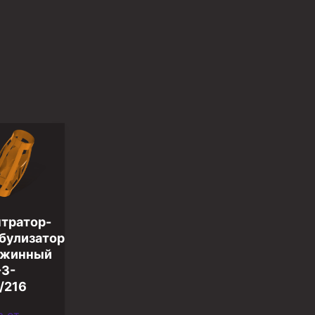
тратор-
булизатор
ужинный
3-
/216