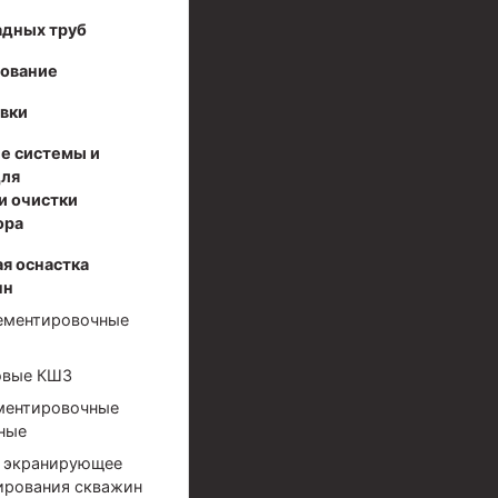
адных труб
дование
вки
е системы и
для
и очистки
ора
я оснастка
нн
ементировочные
овые КШЗ
ментировочные
ные
 экранирующее
ирования скважин