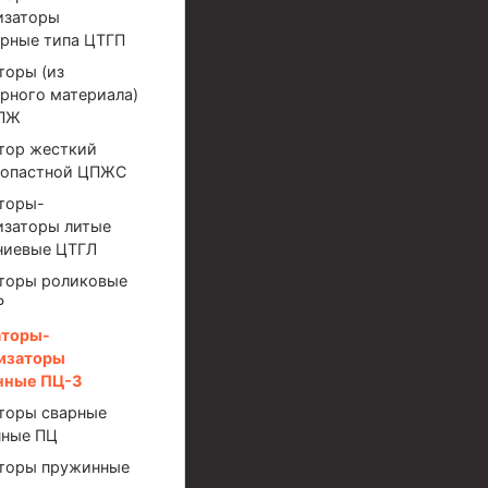
изаторы
рные типа ЦТГП
торы (из
рного материала)
ЦПЖ
тор жесткий
лопастной ЦПЖС
торы-
изаторы литые
иготовления и очистки бурового раствора
ниевые ЦТГЛ
торы роликовые
Р
аторы-
изаторы
нные ПЦ-3
торы сварные
ные ПЦ
я скважин УЭЦС
торы пружинные