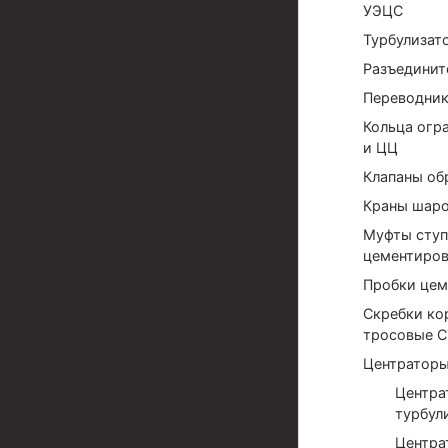
УЭЦС
Муфта ОТТМ 324
Турбулизат
Муфта ОТТМ 178
Разъединит
Переводни
Муфта ОТТМ 168
Кольца огр
Муфта ОТТМ 114
и ЦЦ
Клапаны об
Муфта ОТТГ 168
Краны шаро
Муфта ОТТГ 146
Муфты ступ
Муфта ОТТГ 127
цементиров
Пробки цем
Муфта ОТТГ 114
Скребки ко
тросовые С
Буровое оборудование
Центраторы
Фонтанная и запорная арматура
Центра
Оборудование для трубопроводов и манифольд
турбул
Центра