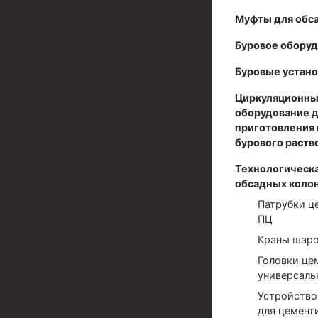
Муфты для обс
Муфты для обсадных труб
Буровое обору
Муфта ОТТМ 102
Буровые устано
Муфта ОТТГ 245
Циркуляционны
Муфта ОТТГ 178
оборудование 
Муфта ОТТМ 146
приготовления 
бурового раств
Муфта БТС 324
Технологическа
Муфта БТС 245
обсадных коло
Патрубки ц
Муфта БТС 178
ПЦ
Муфта БТС 168
Краны шар
Муфта ОТТМ 127
Головки це
универсаль
Муфта БТС 146
Устройство
для цемент
Муфта ОТТМ 245