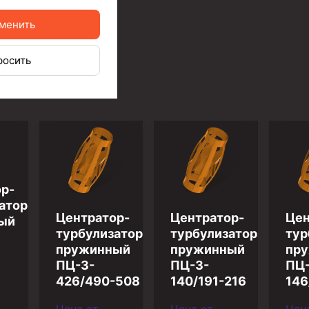
ийный)
менить
росить
р-
атор
Центратор-
Центратор-
Цен
ый
турбулизатор
турбулизатор
тур
пружинный
пружинный
пр
ПЦ-3-
ПЦ-3-
ПЦ-
426/490-508
140/191-216
146