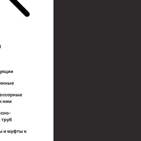
И
укции
инные
ессорные
к ним
осно-
 труб
ы и муфты к