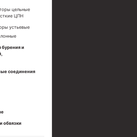
торы цельные
сткие ЦПН
оры устьевые
олонные
 бурения и
,
ые соединения
ые
и обвязки