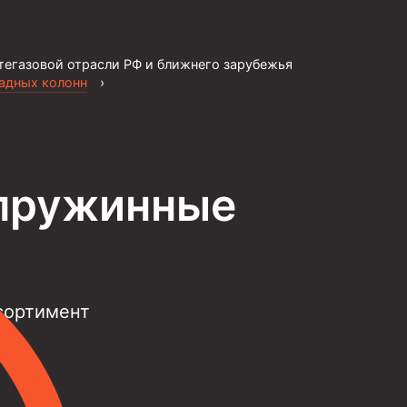
тегазовой отрасли РФ и ближнего зарубежья
садных колонн
›
 пружинные
сортимент