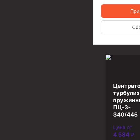
Инструмент для бурения и КРС (ловильный, авар
При
Перья для резки кабеля
Шаблоны колонные
Сб
Перья гидромониторные
Пауки гидравлические
Пауки механические
Желонки
Ерши механические
Центрато
турбулиз
Скреперы механические
пружинн
ПЦ-3-
Штанголовки
340/445
Удочки ловильные
Цена от
Труболовки
4 584
₽