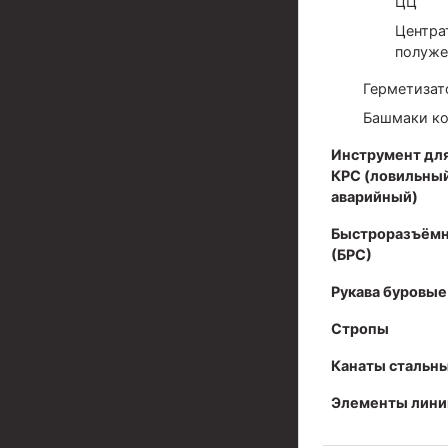
ЦЦ
Центра
Разъединители резьбовые РР
полуже
Переводники
Герметизат
Кольца ограничительные ПЦ и ЦЦ
Башмаки к
Клапаны обратные
Инструмент для
КРС (ловильный
Краны шаровые и пробковые
аварийный)
Муфты ступенчатого цементирования
Быстроразъёмн
(БРС)
Пробки цементировочные
Рукава буровые
Скребки корончатые СК и тросовые СТ
Стропы
Центраторы колонные
Канаты стальн
Герметизаторы устьевые
Элементы лини
Башмаки колонные