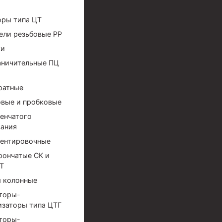
оры типа ЦТ
ели резьбовые РР
ки
аничительные ПЦ
ратные
вые и пробковые
енчатого
ания
ентировочные
рончатые СК и
Т
 колонные
торы-
ов высокого давления
изаторы типа ЦТГ
торы-