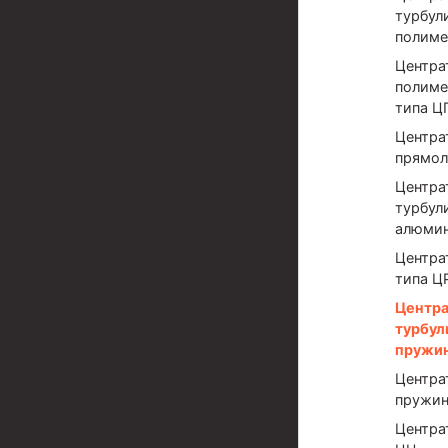
Задвижки буровые
турбул
полиме
Буровые насосы
Центра
Противовыбросовое оборудование
полиме
типа 
Системы верхнего привода (СВП)
Центра
Элеваторы трубные
прямо
Центра
Буровые установки
турбул
Циркуляционные системы и оборудование для пр
алюми
Центра
Технологическая оснастка обсадных колонн
типа Ц
Патрубки цементировочные ПЦ
Центр
турбул
Краны шаровые КШЗ
пружи
Головки цементировочные универсальные
Центра
пружин
Устройство экранирующее для цементировани
Центра
Турбулизаторы типа ЦТ