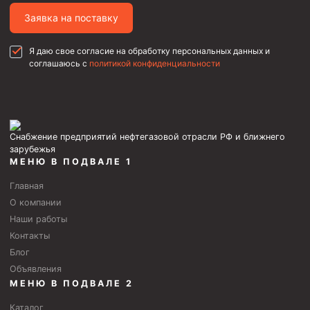
Муфта ОТТГ 146
Заявка на поставку
Муфта ОТТГ 127
Я даю свое согласие на обработку персональных данных и
Муфта ОТТГ 114
соглашаюсь с
политикой конфиденциальности
Буровое оборудование
Фонтанная и запорная арматура
Оборудование для трубопроводов и манифольдов
Снабжение предприятий нефтегазовой отрасли РФ и ближнего
высокого давления
зарубежья
МЕНЮ В ПОДВАЛЕ 1
Задвижки буровые
Главная
Буровые насосы
О компании
Противовыбросовое оборудование
Наши работы
Контакты
Системы верхнего привода (СВП)
Блог
Элеваторы трубные
Объявления
МЕНЮ В ПОДВАЛЕ 2
Буровые установки
Каталог