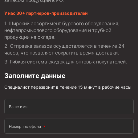
запасом продукции в РФ.
Муфта ОТТМ 146
У нас 30+ партнеров-производителей
Муфта БТС 324
Широкий ассортимент бурового оборудования,
нефтепромыслового оборудования и трубной
Муфта БТС 245
продукции на складе.
Муфта БТС 178
Отправка заказов осуществляется в течение 24
Муфта БТС 168
часов, что позволяет сократить время доставки.
Муфта ОТТМ 127
Гибкая система скидок для оптовых покупателей.
Муфта БТС 146
Заполните данные
Муфта ОТТМ 245
Специалист перезвонит в течение 15 минут в рабочие часы
Муфта ОТТМ 324
Муфта ОТТМ 178
Ваше имя
Муфта ОТТМ 168
Муфта ОТТМ 114
Номер телефона
Муфта ОТТГ 168