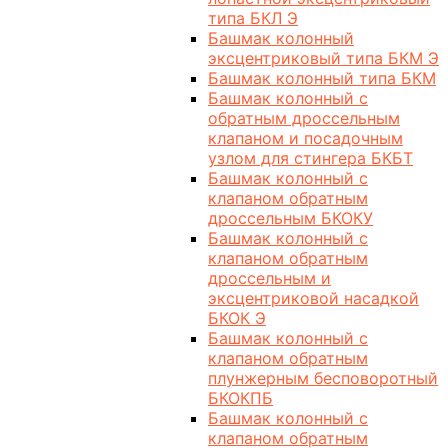
типа БКЛ Э
Башмак колонный
эксцентриковый типа БКМ Э
Башмак колонный типа БКМ
Башмак колонный с
обратным дроссельным
клапаном и посадочным
узлом для стингера БКБТ
Башмак колонный с
клапаном обратным
дроссельным БКОКУ
Башмак колонный с
клапаном обратным
дроссельным и
эксцентриковой насадкой
БКОК Э
Башмак колонный с
клапаном обратным
плунжерным бесповоротный
БКОКПБ
Башмак колонный с
клапаном обратным