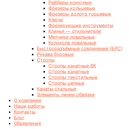
Райберы конусные
Фрезеры кольцевые
Фрезеры-долота торцевые
Ключи
Фрезерующие инструменты
Клинья — отклонители
Метчики ловильные
Колокола ловильные
Быстроразъёмные соединения (БРС)
Рукава буровые
Стропы
Стропы канатные ВК
Стропы канатные
Стропы текстильные
Стропы цепные
Канаты стальные
Элементы линии обвязки
О компании
Наши работы
Контакты
Блог
Объявления