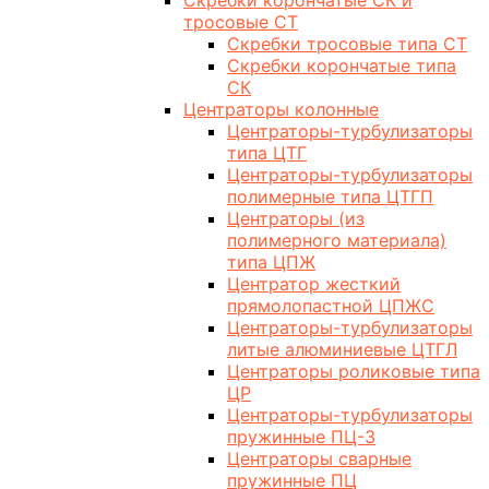
Скребки корончатые СК и
тросовые СТ
Скребки тросовые типа СТ
Скребки корончатые типа
СК
Центраторы колонные
Центраторы-турбулизаторы
типа ЦТГ
Центраторы-турбулизаторы
полимерные типа ЦТГП
Центраторы (из
полимерного материала)
типа ЦПЖ
Центратор жесткий
прямолопастной ЦПЖС
Центраторы-турбулизаторы
литые алюминиевые ЦТГЛ
Центраторы роликовые типа
ЦР
Центраторы-турбулизаторы
пружинные ПЦ-3
Центраторы сварные
пружинные ПЦ