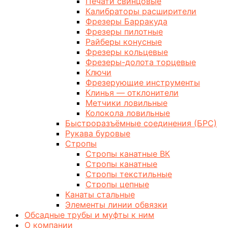
Печати свинцовые
Калибраторы расширители
Фрезеры Барракуда
Фрезеры пилотные
Райберы конусные
Фрезеры кольцевые
Фрезеры-долота торцевые
Ключи
Фрезерующие инструменты
Клинья — отклонители
Метчики ловильные
Колокола ловильные
Быстроразъёмные соединения (БРС)
Рукава буровые
Стропы
Стропы канатные ВК
Стропы канатные
Стропы текстильные
Стропы цепные
Канаты стальные
Элементы линии обвязки
Обсадные трубы и муфты к ним
О компании