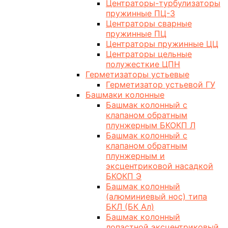
Центраторы-турбулизаторы
пружинные ПЦ-3
Центраторы сварные
пружинные ПЦ
Центраторы пружинные ЦЦ
Центраторы цельные
полужесткие ЦПН
Герметизаторы устьевые
Герметизатор устьевой ГУ
Башмаки колонные
Башмак колонный с
клапаном обратным
плунжерным БКОКП Л
Башмак колонный с
клапаном обратным
плунжерным и
эксцентриковой насадкой
БКОКП Э
Башмак колонный
(алюминиевый нос) типа
БКЛ (БК Ал)
Башмак колонный
лопастной эксцентриковый