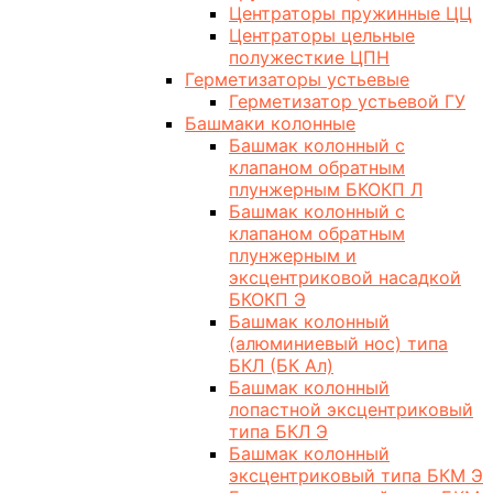
Центраторы пружинные ЦЦ
Центраторы цельные
полужесткие ЦПН
Герметизаторы устьевые
Герметизатор устьевой ГУ
Башмаки колонные
Башмак колонный с
клапаном обратным
плунжерным БКОКП Л
Башмак колонный с
клапаном обратным
плунжерным и
эксцентриковой насадкой
БКОКП Э
Башмак колонный
(алюминиевый нос) типа
БКЛ (БК Ал)
Башмак колонный
лопастной эксцентриковый
типа БКЛ Э
Башмак колонный
эксцентриковый типа БКМ Э