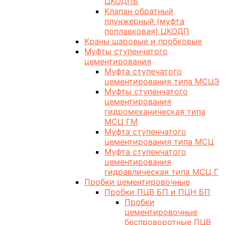
ЦКОДПБ
Клапан обратный
плунжерный (муфта
поплавковая) ЦКОДП
Краны шаровые и пробковые
Муфты ступенчатого
цементирования
Муфта ступечатого
цементирования типа МСЦЭ
Муфты ступенчатого
цементирования
гидромеханическая типа
МСЦ ГМ
Муфта ступенчатого
цементирования типа МСЦ
Муфта ступенчатого
цементирования
гидравлическая типа МСЦ Г
Пробки цементировочные
Пробки ПЦВ БП и ПЦН БП
Пробки
цементировочные
беспроворотные ПЦВ