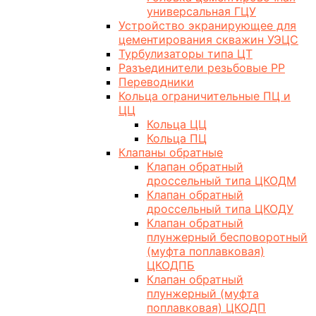
универсальная ГЦУ
Устройство экранирующее для
цементирования скважин УЭЦС
Турбулизаторы типа ЦТ
Разъединители резьбовые РР
Переводники
Кольца ограничительные ПЦ и
ЦЦ
Кольца ЦЦ
Кольца ПЦ
Клапаны обратные
Клапан обратный
дроссельный типа ЦКОДМ
Клапан обратный
дроссельный типа ЦКОДУ
Клапан обратный
плунжерный бесповоротный
(муфта поплавковая)
ЦКОДПБ
Клапан обратный
плунжерный (муфта
поплавковая) ЦКОДП