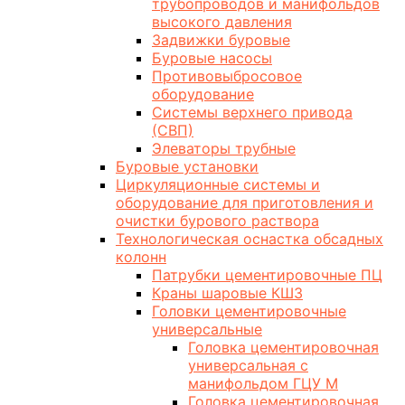
трубопроводов и манифольдов
высокого давления
Задвижки буровые
Буровые насосы
Противовыбросовое
оборудование
Системы верхнего привода
(СВП)
Элеваторы трубные
Буровые установки
Циркуляционные системы и
оборудование для приготовления и
очистки бурового раствора
Технологическая оснастка обсадных
колонн
Патрубки цементировочные ПЦ
Краны шаровые КШЗ
Головки цементировочные
универсальные
Головка цементировочная
универсальная с
манифольдом ГЦУ М
Головка цементировочная