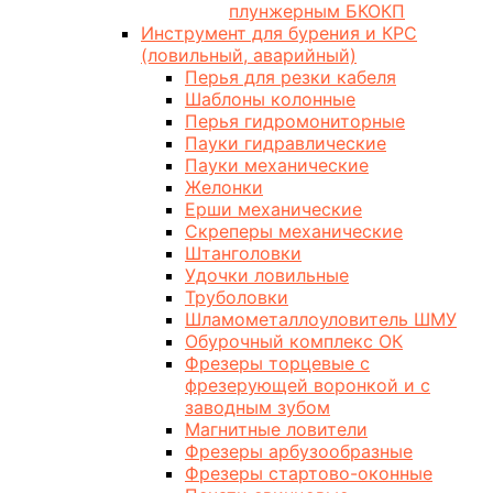
плунжерным БКОКП
Инструмент для бурения и КРС
(ловильный, аварийный)
Перья для резки кабеля
Шаблоны колонные
Перья гидромониторные
Пауки гидравлические
Пауки механические
Желонки
Ерши механические
Скреперы механические
Штанголовки
Удочки ловильные
Труболовки
Шламометаллоуловитель ШМУ
Обурочный комплекс ОК
Фрезеры торцевые с
фрезерующей воронкой и с
заводным зубом
Магнитные ловители
Фрезеры арбузообразные
Фрезеры стартово-оконные