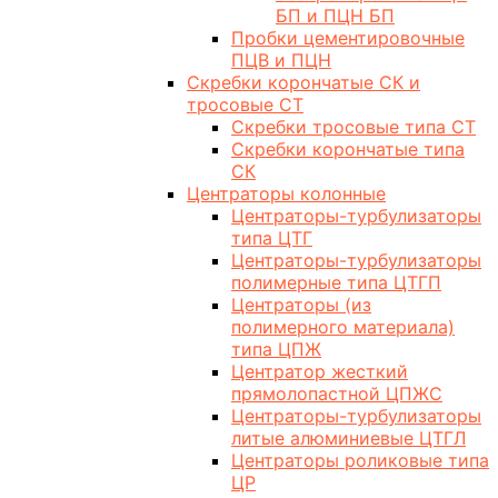
БП и ПЦН БП
Пробки цементировочные
ПЦВ и ПЦН
Скребки корончатые СК и
тросовые СТ
Скребки тросовые типа СТ
Скребки корончатые типа
СК
Центраторы колонные
Центраторы-турбулизаторы
типа ЦТГ
Центраторы-турбулизаторы
полимерные типа ЦТГП
Центраторы (из
полимерного материала)
типа ЦПЖ
Центратор жесткий
прямолопастной ЦПЖС
Центраторы-турбулизаторы
литые алюминиевые ЦТГЛ
Центраторы роликовые типа
ЦР