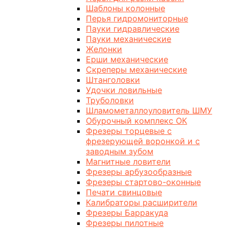
Шаблоны колонные
Перья гидромониторные
Пауки гидравлические
Пауки механические
Желонки
Ерши механические
Скреперы механические
Штанголовки
Удочки ловильные
Труболовки
Шламометаллоуловитель ШМУ
Обурочный комплекс ОК
Фрезеры торцевые с
фрезерующей воронкой и с
заводным зубом
Магнитные ловители
Фрезеры арбузообразные
Фрезеры стартово-оконные
Печати свинцовые
Калибраторы расширители
Фрезеры Барракуда
Фрезеры пилотные