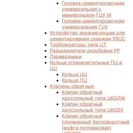
Головка цементировочная
универсальная с
манифольдом ГЦУ М
Головка цементировочная
универсальная ГЦУ
Устройство экранирующее для
цементирования скважин УЭЦС
Турбулизаторы типа ЦТ
Разъединители резьбовые РР
Переводники
Кольца ограничительные ПЦ и
ЦЦ
Кольца ЦЦ
Кольца ПЦ
Клапаны обратные
Клапан обратный
дроссельный типа ЦКОДМ
Клапан обратный
дроссельный типа ЦКОДУ
Клапан обратный
плунжерный бесповоротный
(муфта поплавковая)