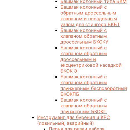
Башмак колонный типа БКМ
Башмак колонный с
обратным дроссельным
клапаном и посадочным
узлом для стингера БКБТ
Башмак колонный с
клапаном обратным
дроссельным БКОКУ
Башмак колонный с
клапаном обратным
дроссельным и
эксцентриковой насадкой
БКОК Э
Башмак колонный с
клапаном обратным
плунжерным бесповоротный
БКОКПБ
Башмак колонный с
клапаном обратным
плунжерным БКОКП
Инструмент для бурения и КРС
(ловильный, аварийный)
Перья для резки кабеля