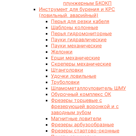
плунжерным БКОКП
Инструмент для бурения и КРС
(ловильный, аварийный)
Перья для резки кабеля
Шаблоны колонные
Перья гидромониторные
Пауки гидравлические
Пауки механические
Желонки
Ерши механические
Скреперы механические
Штанголовки
Удочки ловильные
Труболовки
Шламометаллоуловитель ШМУ
Обурочный комплекс ОК
Фрезеры торцевые с
фрезерующей воронкой и с
заводным зубом
Магнитные ловители
Фрезеры арбузообразные
Фрезеры стартово-оконные