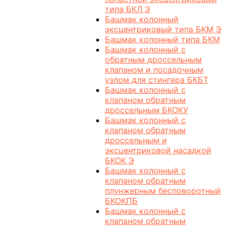
типа БКЛ Э
Башмак колонный
эксцентриковый типа БКМ Э
Башмак колонный типа БКМ
Башмак колонный с
обратным дроссельным
клапаном и посадочным
узлом для стингера БКБТ
Башмак колонный с
клапаном обратным
дроссельным БКОКУ
Башмак колонный с
клапаном обратным
дроссельным и
эксцентриковой насадкой
БКОК Э
Башмак колонный с
клапаном обратным
плунжерным бесповоротный
БКОКПБ
Башмак колонный с
клапаном обратным