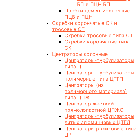
БП и ПЦН БП
Пробки цементировочные
ПЦВ и ПЦН
Скребки корончатые СК и
тросовые СТ
Скребки тросовые типа СТ
Скребки корончатые типа
СК
Центраторы колонные
Центраторы-турбулизаторы
типа ЦТГ
Центраторы-турбулизаторы
полимерные типа ЦТГП
Центраторы (из
полимерного материала)
типа ЦПЖ
Центратор жесткий
прямолопастной ЦПЖС
Центраторы-турбулизаторы
литые алюминиевые ЦТГЛ
Центраторы роликовые типа
ЦР