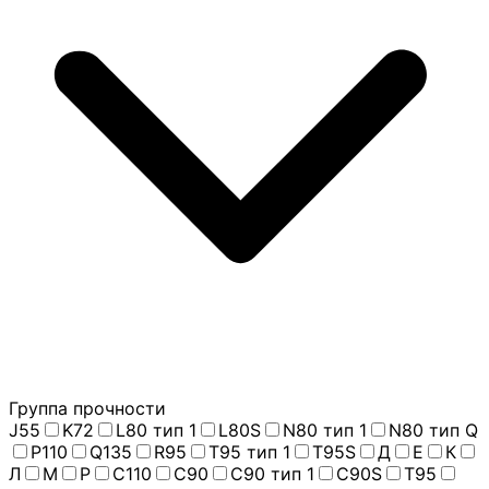
Группа прочности
J55
K72
L80 тип 1
L80S
N80 тип 1
N80 тип Q
P110
Q135
R95
T95 тип 1
T95S
Д
Е
К
Л
М
Р
С110
С90
С90 тип 1
С90S
Т95