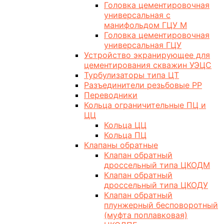
Головка цементировочная
универсальная с
манифольдом ГЦУ М
Головка цементировочная
универсальная ГЦУ
Устройство экранирующее для
цементирования скважин УЭЦС
Турбулизаторы типа ЦТ
Разъединители резьбовые РР
Переводники
Кольца ограничительные ПЦ и
ЦЦ
Кольца ЦЦ
Кольца ПЦ
Клапаны обратные
Клапан обратный
дроссельный типа ЦКОДМ
Клапан обратный
дроссельный типа ЦКОДУ
Клапан обратный
плунжерный бесповоротный
(муфта поплавковая)