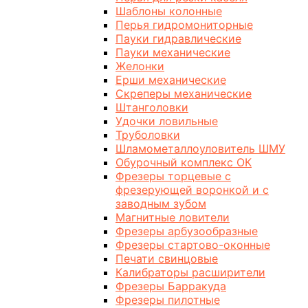
Шаблоны колонные
Перья гидромониторные
Пауки гидравлические
Пауки механические
Желонки
Ерши механические
Скреперы механические
Штанголовки
Удочки ловильные
Труболовки
Шламометаллоуловитель ШМУ
Обурочный комплекс ОК
Фрезеры торцевые с
фрезерующей воронкой и с
заводным зубом
Магнитные ловители
Фрезеры арбузообразные
Фрезеры стартово-оконные
Печати свинцовые
Калибраторы расширители
Фрезеры Барракуда
Фрезеры пилотные