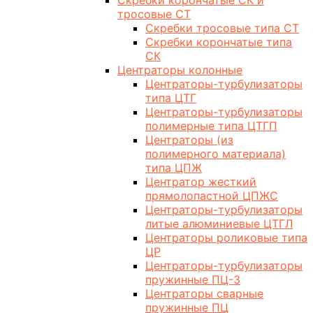
Скребки корончатые СК и
тросовые СТ
Скребки тросовые типа СТ
Скребки корончатые типа
СК
Центраторы колонные
Центраторы-турбулизаторы
типа ЦТГ
Центраторы-турбулизаторы
полимерные типа ЦТГП
Центраторы (из
полимерного материала)
типа ЦПЖ
Центратор жесткий
прямолопастной ЦПЖС
Центраторы-турбулизаторы
литые алюминиевые ЦТГЛ
Центраторы роликовые типа
ЦР
Центраторы-турбулизаторы
пружинные ПЦ-3
Центраторы сварные
пружинные ПЦ