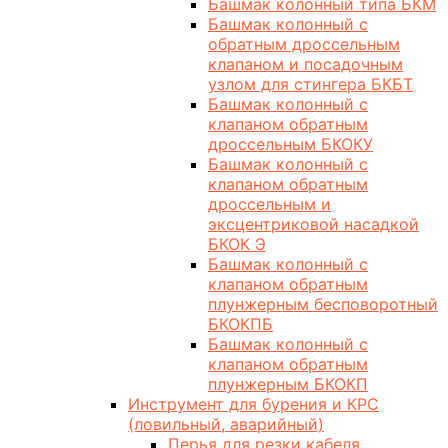
Башмак колонный типа БКМ
Башмак колонный с
обратным дроссельным
клапаном и посадочным
узлом для стингера БКБТ
Башмак колонный с
клапаном обратным
дроссельным БКОКУ
Башмак колонный с
клапаном обратным
дроссельным и
эксцентриковой насадкой
БКОК Э
Башмак колонный с
клапаном обратным
плунжерным бесповоротный
БКОКПБ
Башмак колонный с
клапаном обратным
плунжерным БКОКП
Инструмент для бурения и КРС
(ловильный, аварийный)
Перья для резки кабеля