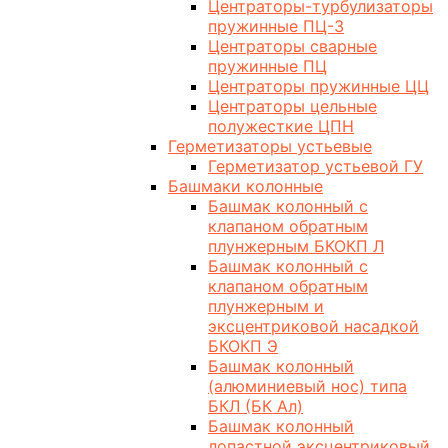
Центраторы-турбулизаторы
пружинные ПЦ-3
Центраторы сварные
пружинные ПЦ
Центраторы пружинные ЦЦ
Центраторы цельные
полужесткие ЦПН
Герметизаторы устьевые
Герметизатор устьевой ГУ
Башмаки колонные
Башмак колонный с
клапаном обратным
плунжерным БКОКП Л
Башмак колонный с
клапаном обратным
плунжерным и
эксцентриковой насадкой
БКОКП Э
Башмак колонный
(алюминиевый нос) типа
БКЛ (БК Ал)
Башмак колонный
лопастной эксцентриковый