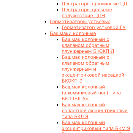
Центраторы пружинные ЦЦ
Центраторы цельные
полужесткие ЦПН
Герметизаторы устьевые
Герметизатор устьевой ГУ
Башмаки колонные
Башмак колонный с
клапаном обратным
плунжерным БКОКП Л
Башмак колонный с
клапаном обратным
плунжерным и
эксцентриковой насадкой
БКОКП Э
Башмак колонный
(алюминиевый нос) типа
БКЛ (БК Ал)
Башмак колонный
лопастной эксцентриковый
типа БКЛ Э
Башмак колонный
эксцентриковый типа БКМ Э