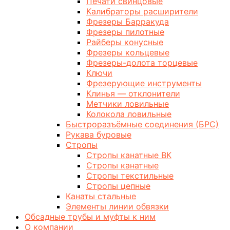
Печати свинцовые
Калибраторы расширители
Фрезеры Барракуда
Фрезеры пилотные
Райберы конусные
Фрезеры кольцевые
Фрезеры-долота торцевые
Ключи
Фрезерующие инструменты
Клинья — отклонители
Метчики ловильные
Колокола ловильные
Быстроразъёмные соединения (БРС)
Рукава буровые
Стропы
Стропы канатные ВК
Стропы канатные
Стропы текстильные
Стропы цепные
Канаты стальные
Элементы линии обвязки
Обсадные трубы и муфты к ним
О компании