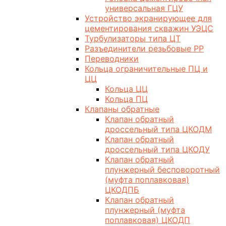
универсальная ГЦУ
Устройство экранирующее для
цементирования скважин УЭЦС
Турбулизаторы типа ЦТ
Разъединители резьбовые РР
Переводники
Кольца ограничительные ПЦ и
ЦЦ
Кольца ЦЦ
Кольца ПЦ
Клапаны обратные
Клапан обратный
дроссельный типа ЦКОДМ
Клапан обратный
дроссельный типа ЦКОДУ
Клапан обратный
плунжерный бесповоротный
(муфта поплавковая)
ЦКОДПБ
Клапан обратный
плунжерный (муфта
поплавковая) ЦКОДП