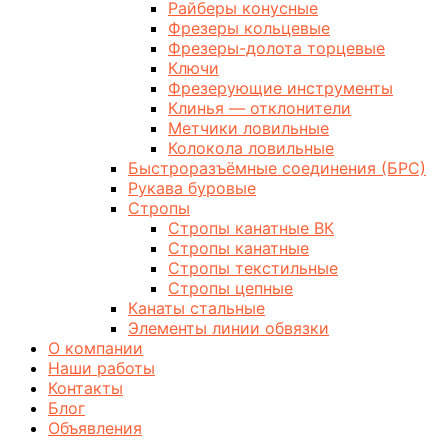
Райберы конусные
Фрезеры кольцевые
Фрезеры-долота торцевые
Ключи
Фрезерующие инструменты
Клинья — отклонители
Метчики ловильные
Колокола ловильные
Быстроразъёмные соединения (БРС)
Рукава буровые
Стропы
Стропы канатные ВК
Стропы канатные
Стропы текстильные
Стропы цепные
Канаты стальные
Элементы линии обвязки
О компании
Наши работы
Контакты
Блог
Объявления