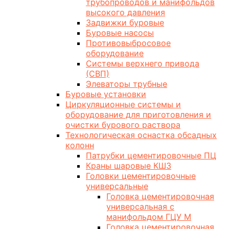
трубопроводов и манифольдов
высокого давления
Задвижки буровые
Буровые насосы
Противовыбросовое
оборудование
Системы верхнего привода
(СВП)
Элеваторы трубные
Буровые установки
Циркуляционные системы и
оборудование для приготовления и
очистки бурового раствора
Технологическая оснастка обсадных
колонн
Патрубки цементировочные ПЦ
Краны шаровые КШЗ
Головки цементировочные
универсальные
Головка цементировочная
универсальная с
манифольдом ГЦУ М
Головка цементировочная