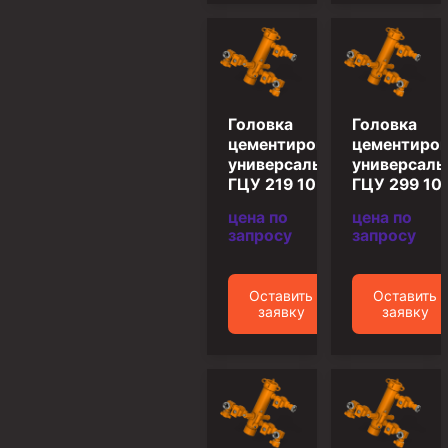
Муфта ОТТГ 146
Муфта ОТТГ 127
Муфта ОТТГ 114
Головка
Головка
Буровое оборудование
цементировочная
цементиров
Фонтанная и запорная арматура
универсальная
универсаль
ГЦУ 219 10.12
ГЦУ 299 10.
Оборудование для трубопроводов и манифольдов
высокого давления
цена по
цена по
запросу
запросу
Задвижки буровые
Буровые насосы
Оставить
Оставить
заявку
заявку
Противовыбросовое оборудование
Системы верхнего привода (СВП)
Элеваторы трубные
Буровые установки