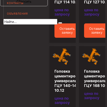
Сбросить
ГЦУ 114 10.12
ГЦУ 127 10.
КОНТАКТЫ
Муфта НКВ 73
цена по
цена по
ОБЪЯВЛЕНИЯ
запросу
запросу
Муфта НКВ 60
Муфта НКТ 60
Оставить
Оставить
Муфта НКВ 89
заявку
заявку
Муфта НКТ 48
Муфта НКТ 33
Обсадные трубы и муфты к ним
ГОСТ 31446-2017
Головка
Головка
ГОСТ 632-80
цементировочная
цементиров
универсальная
универсаль
Муфты для обсадных труб
ГЦУ 140-146
ГЦУ 168 10.
10.12
Муфта ОТТМ 102
цена по
запросу
цена по
Муфта ОТТГ 245
запросу
Муфта ОТТГ 178