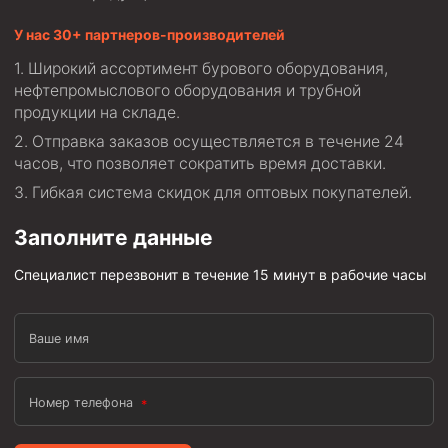
Скреперы механические
У нас 30+ партнеров-производителей
Штанголовки
Широкий ассортимент бурового оборудования,
Удочки ловильные
нефтепромыслового оборудования и трубной
продукции на складе.
Труболовки
Отправка заказов осуществляется в течение 24
Шламометаллоуловитель ШМУ
часов, что позволяет сократить время доставки.
Обурочный комплекс ОК
Гибкая система скидок для оптовых покупателей.
Фрезеры торцевые с фрезерующей воронкой и с
Заполните данные
заводным зубом
Магнитные ловители
Специалист перезвонит в течение 15 минут в рабочие часы
Фрезеры арбузообразные
Фрезеры стартово-оконные
Ваше имя
Печати свинцовые
Номер телефона
Калибраторы расширители
Фрезеры Барракуда