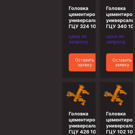
Циркуляционные системы и оборудование для
приготовления и очистки бурового раствора
Головка
Головка
цементировочная
цементиров
Технологическая оснастка обсадных колонн
универсальная
универсаль
ГЦУ 324 10.12
ГЦУ 340 10
Патрубки цементировочные ПЦ
цена по
цена по
Краны шаровые КШЗ
запросу
запросу
Головки цементировочные универсальные
Устройство экранирующее для цементирования
Оставить
Оставить
скважин УЭЦС
заявку
заявку
Турбулизаторы типа ЦТ
Разъединители резьбовые РР
Переводники
Кольца ограничительные ПЦ и ЦЦ
Клапаны обратные
Головка
Головка
цементировочная
цементиров
Краны шаровые и пробковые
универсальная
универсаль
ГЦУ 426 10.12
ГЦУ 102 10.
Муфты ступенчатого цементирования