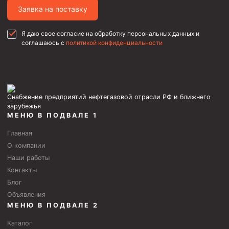
Заявка на поставку
Фрезеры пилотные
Райберы конусные
Я даю свое согласие на обработку персональных данных и
соглашаюсь с
политикой конфиденциальности
Фрезеры кольцевые
Фрезеры-долота торцевые
Ключи
Снабжение предприятий нефтегазовой отрасли РФ и ближнего
Фрезерующие инструменты
зарубежья
Клинья — отклонители
МЕНЮ В ПОДВАЛЕ 1
Метчики ловильные
Главная
О компании
Колокола ловильные
Наши работы
Контакты
Быстроразъёмные соединения (БРС)
Блог
Рукава буровые
Объявления
Стропы
МЕНЮ В ПОДВАЛЕ 2
Стропы канатные ВК
Каталог