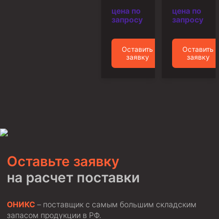
цена по
цена по
Пробки цементировочные
запросу
запросу
Скребки корончатые СК и тросовые СТ
Центраторы колонные
Оставить
Оставить
заявку
заявку
Герметизаторы устьевые
Башмаки колонные
Инструмент для бурения и КРС (ловильный, аварийный)
Перья для резки кабеля
Шаблоны колонные
Перья гидромониторные
Оставьте заявку
Пауки гидравлические
на расчет поставки
Пауки механические
Желонки
ОНИКС
– поставщик с самым большим складским
Ерши механические
запасом продукции в РФ.