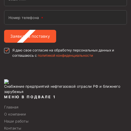
Пробки цементировочные
Скребки корончатые СК и тросовые СТ
Номер телефона
Центраторы колонные
Заявка на поставку
Герметизаторы устьевые
Башмаки колонные
Я даю свое согласие на обработку персональных данных и
соглашаюсь с
политикой конфиденциальности
Инструмент для бурения и КРС (ловильный, аварийный)
Перья для резки кабеля
Шаблоны колонные
Снабжение предприятий нефтегазовой отрасли РФ и ближнего
Перья гидромониторные
зарубежья
МЕНЮ В ПОДВАЛЕ 1
Пауки гидравлические
Главная
Пауки механические
О компании
Желонки
Наши работы
Ерши механические
Контакты