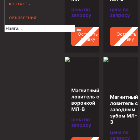
КОНТАКТЫ
Муфта НКВ 73
цена по
цена по
запросу
запросу
ОБЪЯВЛЕНИЯ
Муфта НКВ 60
Муфта НКТ 60
Оставить
Оставить
заявку
заявку
Муфта НКВ 89
Муфта НКТ 48
Муфта НКТ 33
Обсадные трубы и муфты к ним
ГОСТ 31446-2017
Магнитный
ГОСТ 632-80
ловитель с
Магнитный
воронкой
ловитель с
Муфты для обсадных труб
МЛ-В
заводным
зубом МЛ-
Муфта ОТТМ 102
цена по
З
запросу
Муфта ОТТГ 245
цена по
запросу
Муфта ОТТГ 178