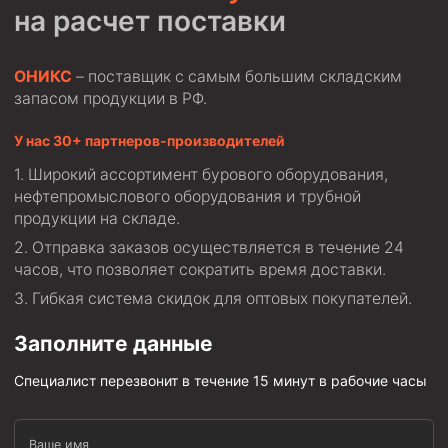
Циркуляционные системы и оборудование для
на расчет поставки
приготовления и очистки бурового раствора
Технологическая оснастка обсадных колонн
ОНИКС
– поставщик с самым большим складским
Патрубки цементировочные ПЦ
запасом продукции в РФ.
Краны шаровые КШЗ
У нас 30+ партнеров-производителей
Головки цементировочные универсальные
Широкий ассортимент бурового оборудования,
Устройство экранирующее для цементирования
нефтепромыслового оборудования и трубной
скважин УЭЦС
продукции на складе.
Турбулизаторы типа ЦТ
Отправка заказов осуществляется в течение 24
часов, что позволяет сократить время доставки.
Разъединители резьбовые РР
Гибкая система скидок для оптовых покупателей.
Переводники
Кольца ограничительные ПЦ и ЦЦ
Заполните данные
Клапаны обратные
Специалист перезвонит в течение 15 минут в рабочие часы
Краны шаровые и пробковые
Муфты ступенчатого цементирования
Ваше имя