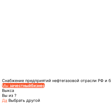
Снабжение предприятий нефтегазовой отрасли РФ и 
Мы
за
честныйбизнес
Выкса
Вы из
?
Да
Выбрать другой